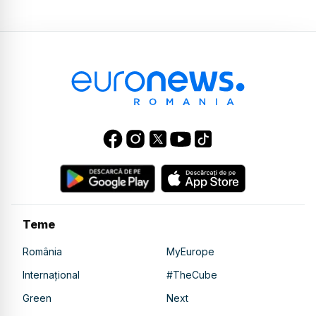
Teme
România
MyEurope
Internațional
#TheCube
Green
Next