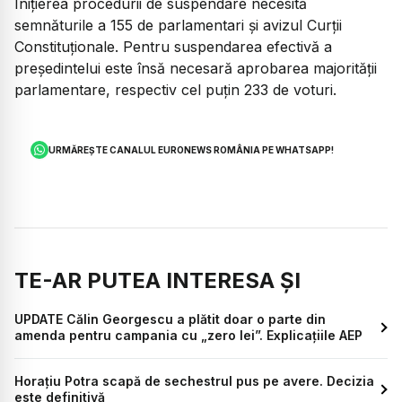
Inițierea procedurii de suspendare necesită
semnăturile a 155 de parlamentari și avizul Curții
Constituționale. Pentru suspendarea efectivă a
președintelui este însă necesară aprobarea majorității
parlamentare, respectiv cel puțin 233 de voturi.
URMĂREȘTE CANALUL EURONEWS ROMÂNIA PE WHATSAPP!
TE-AR PUTEA INTERESA ȘI
UPDATE Călin Georgescu a plătit doar o parte din
amenda pentru campania cu „zero lei”. Explicațiile AEP
Horațiu Potra scapă de sechestrul pus pe avere. Decizia
este definitivă