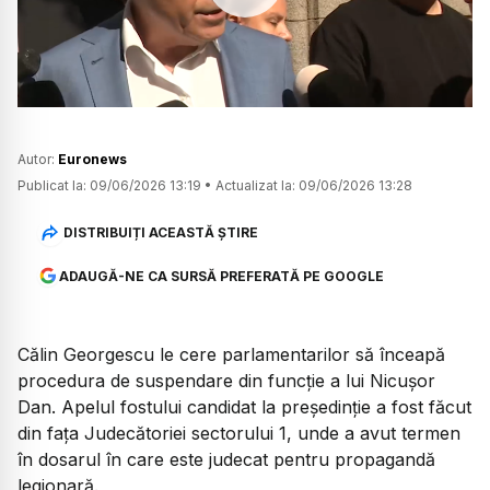
Watch
Autor:
Euronews
Publicat la:
09/06/2026 13:19
•
Actualizat la:
09/06/2026 13:28
DISTRIBUIȚI ACEASTĂ ȘTIRE
ADAUGĂ-NE CA SURSĂ PREFERATĂ PE GOOGLE
Călin Georgescu le cere parlamentarilor să înceapă
procedura de suspendare din funcție a lui Nicușor
Dan. Apelul fostului candidat la președinție a fost făcut
din fața Judecătoriei sectorului 1, unde a avut termen
în dosarul în care este judecat pentru propagandă
legionară.