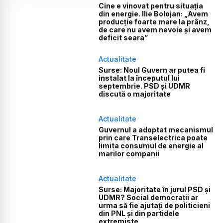
Cine e vinovat pentru situația
din energie. Ilie Bolojan: „Avem
producție foarte mare la prânz,
de care nu avem nevoie și avem
deficit seara”
Actualitate
Surse: Noul Guvern ar putea fi
instalat la începutul lui
septembrie. PSD și UDMR
discută o majoritate
Actualitate
Guvernul a adoptat mecanismul
prin care Transelectrica poate
limita consumul de energie al
marilor companii
Actualitate
Surse: Majoritate în jurul PSD și
UDMR? Social democrații ar
urma să fie ajutați de politicieni
din PNL și din partidele
extremiste