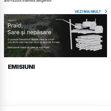
anti-război înaintea alegerilor
VEZI MAI MULT
EMISIUNI