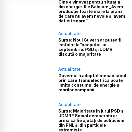
Cine e vinovat pentru situația
din energie. Ilie Bolojan: „Avem
producție foarte mare la prânz,
de care nu avem nevoie și avem
deficit seara”
Actualitate
Surse: Noul Guvern ar putea fi
instalat la începutul lui
septembrie. PSD și UDMR
discută o majoritate
Actualitate
Guvernul a adoptat mecanismul
prin care Transelectrica poate
limita consumul de energie al
marilor companii
Actualitate
Surse: Majoritate în jurul PSD și
UDMR? Social democrații ar
urma să fie ajutați de politicieni
din PNL și din partidele
extremiste