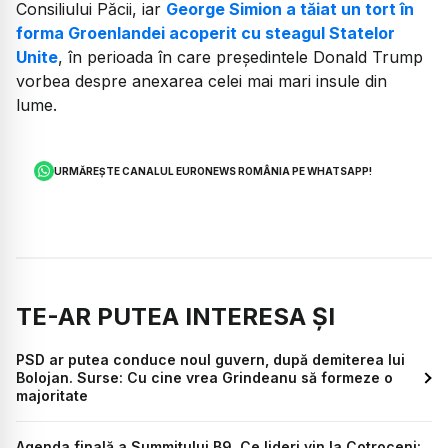
Consiliului Păcii, iar
George Simion a tăiat un tort în
forma Groenlandei acoperit cu steagul Statelor
Unite
, în perioada în care președintele Donald Trump
vorbea despre anexarea celei mai mari insule din
lume.
URMĂREȘTE CANALUL EURONEWS ROMÂNIA PE WHATSAPP!
TE-AR PUTEA INTERESA ȘI
PSD ar putea conduce noul guvern, după demiterea lui
Bolojan. Surse: Cu cine vrea Grindeanu să formeze o
majoritate
Agenda finală a Summitului B9. Ce lideri vin la Cotroceni: