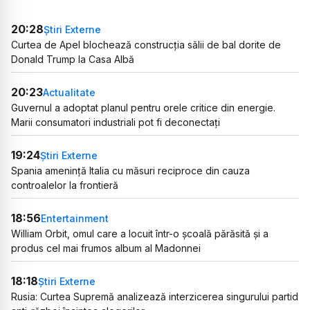
20:28
Știri Externe
Curtea de Apel blochează construcția sălii de bal dorite de
Donald Trump la Casa Albă
20:23
Actualitate
Guvernul a adoptat planul pentru orele critice din energie.
Marii consumatori industriali pot fi deconectați
19:24
Știri Externe
Spania amenință Italia cu măsuri reciproce din cauza
controalelor la frontieră
18:56
Entertainment
William Orbit, omul care a locuit într-o școală părăsită și a
produs cel mai frumos album al Madonnei
18:18
Știri Externe
Rusia: Curtea Supremă analizează interzicerea singurului partid