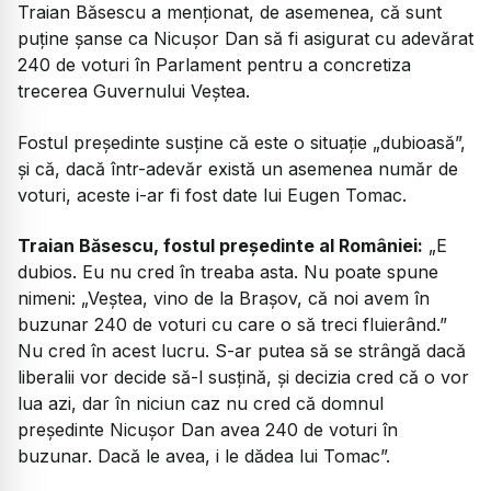
Traian Băsescu a menționat, de asemenea, că sunt
puține șanse ca Nicușor Dan să fi asigurat cu adevărat
240 de voturi în Parlament pentru a concretiza
trecerea Guvernului Veștea.
Fostul președinte susține că este o situație „dubioasă”,
și că, dacă într-adevăr există un asemenea număr de
voturi, aceste i-ar fi fost date lui Eugen Tomac.
Traian Băsescu, fostul președinte al României:
„
E
dubios. Eu nu cred în treaba asta. Nu poate spune
nimeni: „Veștea, vino de la Brașov, că noi avem în
buzunar 240 de voturi cu care o să treci fluierând.”
Nu cred în acest lucru. S-ar putea să se strângă dacă
liberalii vor decide să-l susțină, și decizia cred că o vor
lua azi, dar în niciun caz nu cred că domnul
președinte Nicușor Dan avea 240 de voturi în
buzunar. Dacă le avea, i le dădea lui Tomac”.