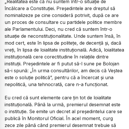
„
Realitatea este că nu suntem într-o situație de
încălcare a Constituției. Președintele are dreptul să
nominalizeze pe cine consideră potrivit, după ce are
un proces de consultare cu partidele politice membre
ale Parlamentului. Deci, nu cred că suntem într-o
situație de neconstituționalitate. Unde suntem însă, în
mod cert, este în lipsa de politețe, de decență și, dacă
vreți, în lipsa de loialitate instituțională. Adică, loialitatea
instituțională cere corectitudine în relațiile dintre
instituții. Președintele ar fi putut să-l sune pe Bolojan
să-i spună: „În urma consultărilor, am decis că Veștea
este o soluție politică”, pentru că a încercat și una
nepolitică, una tehnocrată, care n-a funcționat.
Eu cred că sunt elemente care țin tot de loialitate
instituțională. Până la urmă, premierul desemnat este
o instituție. Se emite un decret al președintelui care se
publică în Monitorul Oficial. În acel moment, curg
zece zile până când premierul desemnat trebuie să