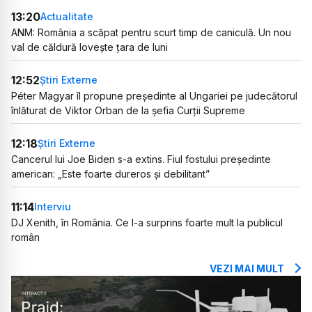
13:20
Actualitate
ANM: România a scăpat pentru scurt timp de caniculă. Un nou
val de căldură lovește țara de luni
12:52
Știri Externe
Péter Magyar îl propune președinte al Ungariei pe judecătorul
înlăturat de Viktor Orban de la șefia Curții Supreme
12:18
Știri Externe
Cancerul lui Joe Biden s-a extins. Fiul fostului președinte
american: „Este foarte dureros și debilitant”
11:14
Interviu
DJ Xenith, în România. Ce l-a surprins foarte mult la publicul
român
VEZI MAI MULT