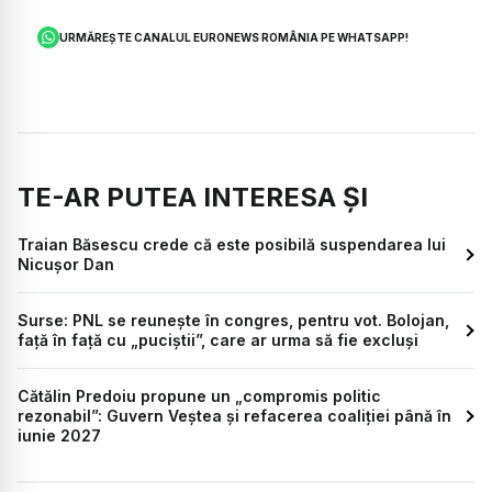
URMĂREȘTE CANALUL EURONEWS ROMÂNIA PE WHATSAPP!
TE-AR PUTEA INTERESA ȘI
Traian Băsescu crede că este posibilă suspendarea lui
Nicușor Dan
Surse: PNL se reunește în congres, pentru vot. Bolojan,
față în față cu „puciștii”, care ar urma să fie excluși
Cătălin Predoiu propune un „compromis politic
rezonabil”: Guvern Veștea și refacerea coaliției până în
iunie 2027