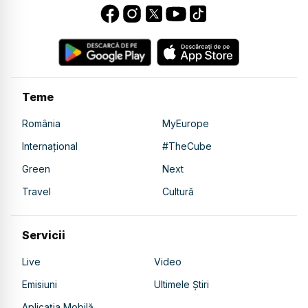
Teme
România
MyEurope
Internațional
#TheCube
Green
Next
Travel
Cultură
Servicii
Live
Video
Emisiuni
Ultimele Știri
Aplicația Mobilă