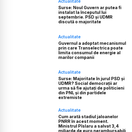
Actualitate
Surse: Noul Guvern ar putea fi
instalat la începutul lui
septembrie. PSD și UDMR
discută o majoritate
Actualitate
Guvernul a adoptat mecanismul
prin care Transelectrica poate
limita consumul de energie al
marilor companii
Actualitate
Surse: Majoritate în jurul PSD și
UDMR? Social democrații ar
urma să fie ajutați de politicieni
din PNL și din partidele
extremiste
Actualitate
Cum arată stadiul jaloanelor
PNRR în acest moment.
Ministrul Pîslaru a salvat 3,4
miliarde de euro nerambursabili