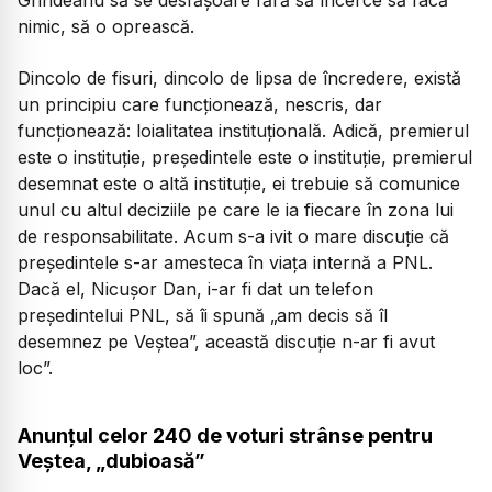
Grindeanu să se desfășoare fără să încerce să facă
nimic, să o oprească.
Dincolo de fisuri, dincolo de lipsa de încredere, există
un principiu care funcționează, nescris, dar
funcționează: loialitatea instituțională. Adică, premierul
este o instituție, președintele este o instituție, premierul
desemnat este o altă instituție, ei trebuie să comunice
unul cu altul deciziile pe care le ia fiecare în zona lui
de responsabilitate. Acum s-a ivit o mare discuție că
președintele s-ar amesteca în viața internă a PNL.
Dacă el, Nicușor Dan, i-ar fi dat un telefon
președintelui PNL, să îi spună „am decis să îl
desemnez pe Veștea”, această discuție n-ar fi avut
loc”.
Anunțul celor 240 de voturi strânse pentru
Veștea, „dubioasă”