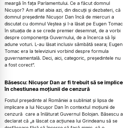
meargă în fața Parlamentului. Ce a făcut domnul
Nicușor? Am aflat abia azi, din discuții și dezbateri, că
domnul președinte Nicușor Dan încă de miercuri a
discutat cu domnul Veștea și l-a lăsat pe Eugen Tomac
în situația de a se crede premier desemnat, de a vorbi
despre componența Guvernului, de a încerca să își
adune voturi. L-au lăsat inclusiv sâmbătă seara; Eugen
Tomac era la televiziuni vorbind despre formula
guvernamentală. Deci, aici, categoric, președintele nu
a fost corect”.
Băsescu: Nicușor Dan ar fi trebuit să se implice
în chestiunea moțiunii de cenzură
Fostul președinte al României a subliniat și lipsa de
implicare a lui Nicușor Dan în contextul moțiunii de
cenzură care a înlăturat Guvernul Bolojan. Băsescu a
declarat că „a lăscat ca acțiunea lui Grindeanu să se
desfășoare fără să încerce să facă nimic, să o