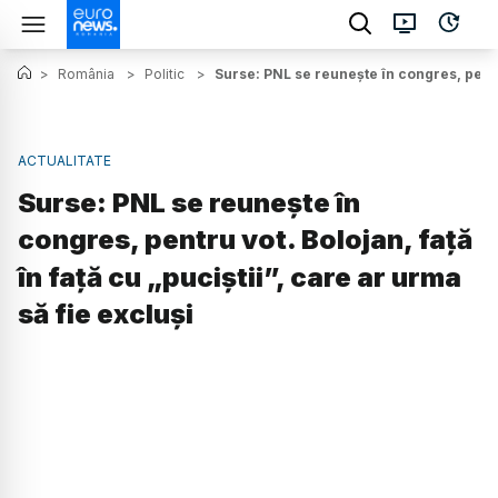
>
România
>
Politic
>
Surse: PNL se reunește în congres, pentru 
ACTUALITATE
Surse: PNL se reunește în
congres, pentru vot. Bolojan, față
în față cu „puciștii”, care ar urma
să fie excluși