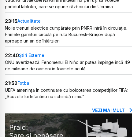
Văduva lui Aleksei Navalnîi îi îndeamnă pe ruși să voteze
partidul Iabloko, care se opune războiului din Ucraina
23:15
Actualitate
Noile trenuri electrice cumpărate prin PNRR intră în circulație.
Primele garnituri circulă pe ruta București–Brașov după
aproape un an de întârzieri
22:40
Știri Externe
ONU avertizează: Fenomenul El Niño ar putea împinge încă 49
de milioane de oameni în foamete acută
21:52
Fotbal
UEFA amenință în continuare cu boicotarea competițiilor FIFA:
„Scuzele lui Infantino nu schimbă nimic”
VEZI MAI MULT