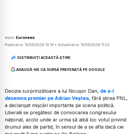
Autor:
Euronews
Publicat la:
15/06/2026 10:19
•
Actualizat la:
15/06/2026 11:23
DISTRIBUIȚI ACEASTĂ ȘTIRE
ADAUGĂ-NE CA SURSĂ PREFERATĂ PE GOOGLE
Decizia surprinzătoare a lui Nicușor Dan,
de a-l
desemna premier pe Adrian Veștea,
fără știrea PNL,
a declanșat mișcări importante pe scena politică.
Liberalii se pregătesc de convocarea congresului
național, acolo unde ar urma să aibă loc votul privind
drumul ales de partid, în sensul de a se afla dacă cei
mai mulți îl mai susțin pe Ilie Bolojan.