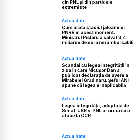
din PNL și din partidele
extremiste
Actualitate
Cum arată stadiul jaloanelor
PNRR în acest moment.
Ministrul Pîslaru a salvat 3,4
miliarde de euro nerambursabili
Actualitate
Scandal cu legea integrității în
ziua în care Nicușor Dan a
publicat declarația de avere a
Mirabelei Grădinaru. Șeful ANI
spune că legea e inaplicabilă
Actualitate
Legea integrității, adoptată de
Senat. USR și PNL ar urma să o
atace la CCR
Actualitate