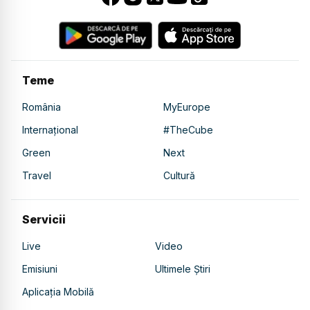
Teme
România
MyEurope
Internațional
#TheCube
Green
Next
Travel
Cultură
Servicii
Live
Video
Emisiuni
Ultimele Știri
Aplicația Mobilă