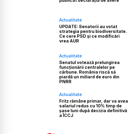
publicat declarația de avere
Actualitate
UPDATE: Senatorii au votat
strategia pentru biodiversitate.
Ce cere PSD și ce modificări
vrea AUR
Actualitate
Senatul votează prelungirea
funcționării centralelor pe
cărbune. România riscă să
piardă un miliard de euro din
PNRR
Actualitate
Fritz rămâne primar, dar va avea
salariul redus cu 10% timp de
șase luni după decizia definitivă
a ÎCCJ