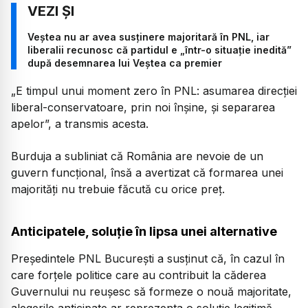
Veștea nu ar avea susținere majoritară în PNL, iar
liberalii recunosc că partidul e „într-o situație inedită”
după desemnarea lui Veștea ca premier
„E timpul unui moment zero în PNL: asumarea direcției
liberal-conservatoare, prin noi înșine, și separarea
apelor”, a transmis acesta.
Burduja a subliniat că România are nevoie de un
guvern funcțional, însă a avertizat că formarea unei
majorități nu trebuie făcută cu orice preț.
Anticipatele, soluție în lipsa unei alternative
Președintele PNL București a susținut că, în cazul în
care forțele politice care au contribuit la căderea
Guvernului nu reușesc să formeze o nouă majoritate,
alegerile anticipate ar reprezenta o soluție legitimă.