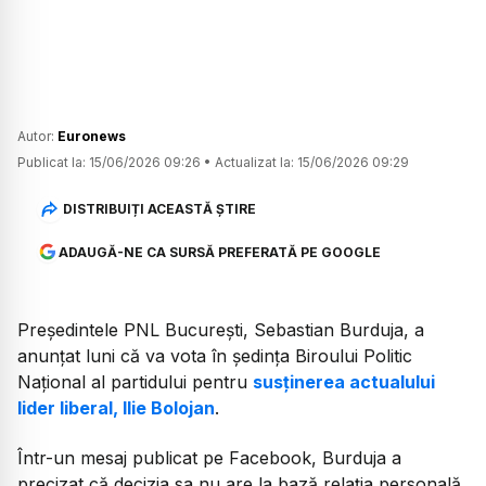
Autor:
Euronews
Publicat la:
15/06/2026 09:26
•
Actualizat la:
15/06/2026 09:29
DISTRIBUIȚI ACEASTĂ ȘTIRE
ADAUGĂ-NE CA SURSĂ PREFERATĂ PE GOOGLE
Președintele PNL București, Sebastian Burduja, a
anunțat luni că va vota în ședința Biroului Politic
Național al partidului pentru
susținerea actualului
lider liberal, Ilie Bolojan
.
Într-un mesaj publicat pe Facebook, Burduja a
precizat că decizia sa nu are la bază relația personală