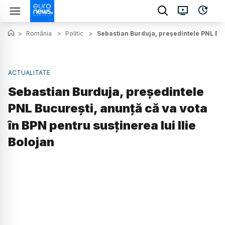
>
România
>
Politic
>
Sebastian Burduja, președintele PNL Bucu
ACTUALITATE
Sebastian Burduja, președintele
PNL București, anunță că va vota
în BPN pentru susținerea lui Ilie
Bolojan