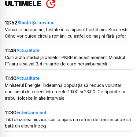
ULTIMELE
12:52
Știință Și Inovații
Vehicule autonome, testate în campusul Politehnicii București.
Când vor putea circula românii cu astfel de mașini fără șofer
11:49
Actualitate
Cum arată stadiul jaloanelor PNRR în acest moment. Ministrul
Pîslaru a salvat 3,4 miliarde de euro nerambursabili
11:40
Actualitate
Ministerul Energiei îndeamnă populația să reducă voluntar
consumul de curent între orele 19:00 și 23:00. Ce aparate ar
trebui folosite în alte intervale
11:30
Entertainment
TikTokizarea muzicii: cum a ajuns un refren de trei secunde să
bată un album întreg