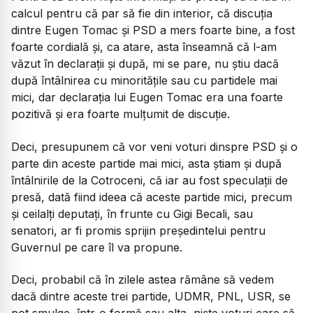
calcul pentru că par să fie din interior, că discuția
dintre Eugen Tomac și PSD a mers foarte bine, a fost
foarte cordială și, ca atare, asta înseamnă că l-am
văzut în declarații și după, mi se pare, nu știu dacă
după întâlnirea cu minoritățile sau cu partidele mai
mici, dar declarația lui Eugen Tomac era una foarte
pozitivă și era foarte mulțumit de discuție.
Deci, presupunem că vor veni voturi dinspre PSD și o
parte din aceste partide mai mici, asta știam și după
întâlnirile de la Cotroceni, că iar au fost speculații de
presă, dată fiind ideea că aceste partide mici, precum
și ceilalți deputați, în frunte cu Gigi Becali, sau
senatori, ar fi promis sprijin președintelui pentru
Guvernul pe care îl va propune.
Deci, probabil că în zilele astea rămâne să vedem
dacă dintre aceste trei partide, UDMR, PNL, USR, se