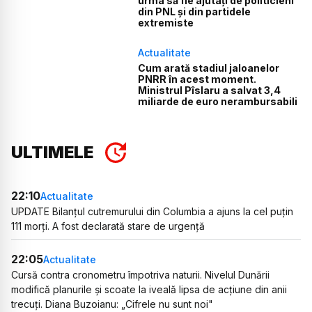
urma să fie ajutați de politicieni
din PNL și din partidele
extremiste
Actualitate
Cum arată stadiul jaloanelor
PNRR în acest moment.
Ministrul Pîslaru a salvat 3,4
miliarde de euro nerambursabili
ULTIMELE
22:10
Actualitate
UPDATE Bilanțul cutremurului din Columbia a ajuns la cel puțin
111 morți. A fost declarată stare de urgență
22:05
Actualitate
Cursă contra cronometru împotriva naturii. Nivelul Dunării
modifică planurile și scoate la iveală lipsa de acțiune din anii
trecuți. Diana Buzoianu: „Cifrele nu sunt noi"