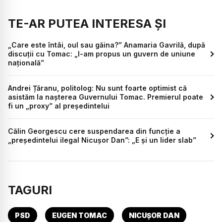
TE-AR PUTEA INTERESA ȘI
„Care este întâi, oul sau găina?” Anamaria Gavrilă, după
discuții cu Tomac: „I-am propus un guvern de uniune
națională”
Andrei Țăranu, politolog: Nu sunt foarte optimist că
asistăm la nașterea Guvernului Tomac. Premierul poate
fi un „proxy” al președintelui
Călin Georgescu cere suspendarea din funcție a
„președintelui ilegal Nicușor Dan”: „E și un lider slab”
TAGURI
PSD
EUGEN TOMAC
NICUȘOR DAN