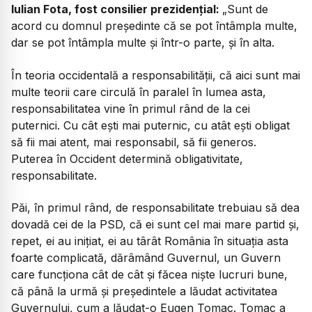
Iulian Fota, fost consilier prezidențial:
„
Sunt de
acord cu domnul președinte că se pot întâmpla multe,
dar se pot întâmpla multe și într-o parte, și în alta.
În teoria occidentală a responsabilității, că aici sunt mai
multe teorii care circulă în paralel în lumea asta,
responsabilitatea vine în primul rând de la cei
puternici. Cu cât ești mai puternic, cu atât ești obligat
să fii mai atent, mai responsabil, să fii generos.
Puterea în Occident determină obligativitate,
responsabilitate.
Păi, în primul rând, de responsabilitate trebuiau să dea
dovadă cei de la PSD, că ei sunt cel mai mare partid și,
repet, ei au inițiat, ei au târât România în situația asta
foarte complicată, dărâmând Guvernul, un Guvern
care funcționa cât de cât și făcea niște lucruri bune,
că până la urmă și președintele a lăudat activitatea
Guvernului, cum a lăudat-o Eugen Tomac. Tomac a