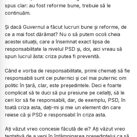
spus clar: au fost reforme bune, trebuie să le
continuăm.
Și dacă Guvernul a făcut lucruri bune și reforme, de
ce a mai fost dărâmat? Nu o să putem ocoli cheia
acestei situații, care a însemnat exact lipsa de
responsabilitate la nivelul PSD și, doi, aici vreau să
spun lucrul ăsta: criza putea fi prevenită.
Când e vorba de responsabilitate, primii chemați să fie
responsabili sunt cei puternici și cel mai puternic om
politic în țară, clar, este președintele. Deci e foarte
complicat să te duci să pui presiune pe ceilalți, să le
ceri lor să fie responsabili, dar, de exemplu, PSD, în
toată criza asta, dați-mi și mie un element din care
reiese că și PSD e responsabil în criza asta.
Ați văzut vreo concesie făcută de ei? Ați văzut vreo
tentativă de a veni în întâmpinarea președintelui ca să