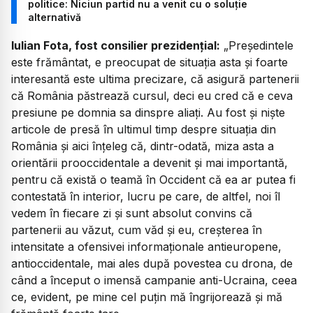
politice: Niciun partid nu a venit cu o soluție
alternativă
Iulian Fota, fost consilier prezidențial:
„Președintele
este frământat, e preocupat de situația asta și foarte
interesantă este ultima precizare, că asigură partenerii
că România păstrează cursul, deci eu cred că e ceva
presiune pe domnia sa dinspre aliați. Au fost și niște
articole de presă în ultimul timp despre situația din
România și aici înțeleg că, dintr-odată, miza asta a
orientării prooccidentale a devenit și mai importantă,
pentru că există o teamă în Occident că ea ar putea fi
contestată în interior, lucru pe care, de altfel, noi îl
vedem în fiecare zi și sunt absolut convins că
partenerii au văzut, cum văd și eu, creșterea în
intensitate a ofensivei informaționale antieuropene,
antioccidentale, mai ales după povestea cu drona, de
când a început o imensă campanie anti-Ucraina, ceea
ce, evident, pe mine cel puțin mă îngrijorează și mă