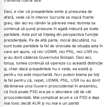
frământă foarte tare.
Deci, e clar că președintele simte și presiunea de
afară, vede că în interior lucrurile se mișcă foarte
greu, dar aici eu rămân la părerea mea: domnia sa
continuă să pună presiune în egală măsură pe toate
partidele. Asta pot să înțeleg din perspectiva funcției
prezidențiale. Pe de altă parte, moral discutând, nu
sunt toate partidele la fel de vinovate de situația asta în
care am ajuns, că nici UDMR, nici PNL, nici USR nu
și-au dorit căderea Guvernului Bolojan. Deci aici,
totuși, lumea continuă să opereze cu această distincție
și, chiar dacă președintele nu o vede, ea există și
pentru noi este importantă. Nu-i putem blama pe toți
la fel pentru că, repet, UDMR, PNL, USR nu au dorit
dărâmarea unui Guvern prooccidental în ansamblu,
că încă poate PSD era pe o abordare cât de cât
prooccidentală. Mai complicat acum e că PSD e deja
mai toxic decât AUR și nu mai e un partid