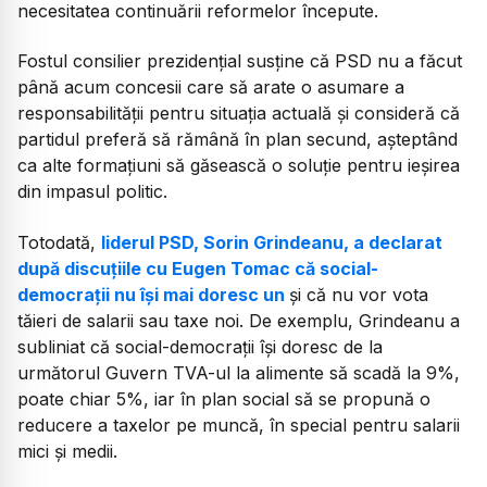
necesitatea continuării reformelor începute.
Fostul consilier prezidențial susține că PSD nu a făcut
până acum concesii care să arate o asumare a
responsabilității pentru situația actuală și consideră că
partidul preferă să rămână în plan secund, așteptând
ca alte formațiuni să găsească o soluție pentru ieșirea
din impasul politic.
Totodată,
liderul PSD, Sorin Grindeanu, a declarat
după discuțiile cu Eugen Tomac că social-
democrații nu își mai doresc un
și că nu vor vota
tăieri de salarii sau taxe noi. De exemplu, Grindeanu a
subliniat că social-democrații își doresc de la
următorul Guvern TVA-ul la alimente să scadă la 9%,
poate chiar 5%, iar în plan social să se propună o
reducere a taxelor pe muncă, în special pentru salarii
mici și medii.