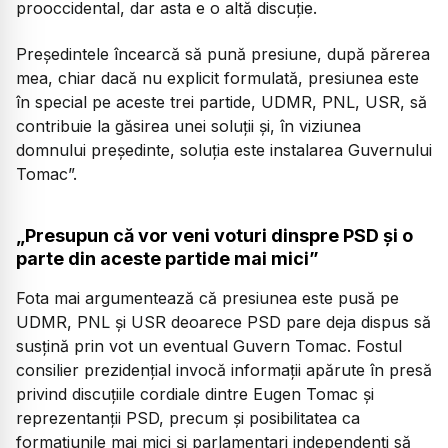
prooccidental, dar asta e o altă discuție.
Președintele încearcă să pună presiune, după părerea
mea, chiar dacă nu explicit formulată, presiunea este
în special pe aceste trei partide, UDMR, PNL, USR, să
contribuie la găsirea unei soluții și, în viziunea
domnului președinte, soluția este instalarea Guvernului
Tomac”.
„Presupun că vor veni voturi dinspre PSD și o
parte din aceste partide mai mici”
Fota mai argumentează că presiunea este pusă pe
UDMR, PNL și USR deoarece PSD pare deja dispus să
susțină prin vot un eventual Guvern Tomac. Fostul
consilier prezidențial invocă informații apărute în presă
privind discuțiile cordiale dintre Eugen Tomac și
reprezentanții PSD, precum și posibilitatea ca
formațiunile mai mici și parlamentari independenți să