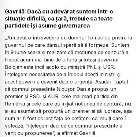
Gavrilă: Dacă cu adevărat suntem într-o
situație dificilă, ca țară, trebuie ca toate
partidele își asume guvernarea
„Am avut o întrevedere cu domnul Tomac cu privire la
guvernul pe care dânsul speră să îl formeze. Suntem
în 9 iunie seara și realizăm că moțiunea de cenzură a
trecut acum mai bine de o lună și totuși guvernul
Bolojan este încă acolo cu miniștrii PNL și USR.
Înțelegem necesitatea de a înlocui acești miniștri și
acest guvern a devenit deja o urgență. Așadar, faptul
că domnul președinte Nicușor Dan a propus un
premier și PSD, și AUR, cele mai mari partide din
România și cele care au inițiat noțiunea de centură, nu
și-au asumat să propună un premier și să lucreze, așa
cum ar fi fost corect față de cetățenii cei mulți care îi
votează, înțelegem deci de ce domnul președinte a
venit cu propunerea”, a afirmat Gavrilă.