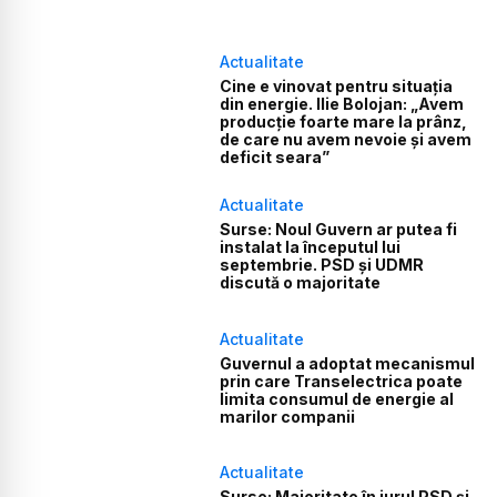
Actualitate
Cine e vinovat pentru situația
din energie. Ilie Bolojan: „Avem
producție foarte mare la prânz,
de care nu avem nevoie și avem
deficit seara”
Actualitate
Surse: Noul Guvern ar putea fi
instalat la începutul lui
septembrie. PSD și UDMR
discută o majoritate
Actualitate
Guvernul a adoptat mecanismul
prin care Transelectrica poate
limita consumul de energie al
marilor companii
Actualitate
Surse: Majoritate în jurul PSD și