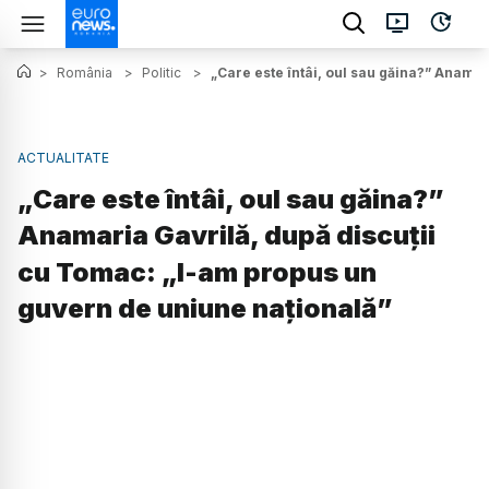
>
România
>
Politic
>
„Care este întâi, oul sau găina?” Anama
ACTUALITATE
„Care este întâi, oul sau găina?”
Anamaria Gavrilă, după discuții
cu Tomac: „I-am propus un
guvern de uniune națională”