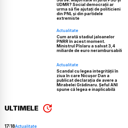
UDMR? Social democrații ar
urma să fie ajutați de politicieni
din PNL și din partidele
extremiste
Actualitate
Cum arată stadiul jaloanelor
PNRR în acest moment.
Ministrul Pîslaru a salvat 3,4
miliarde de euro nerambursabili
Actualitate
Scandal cu legea integrității în
ziua în care Nicușor Dan a
publicat declarația de avere a
Mirabelei Grădinaru. Șeful ANI
spune că legea e inaplicabilă
ULTIMELE
17:18
Actualitate