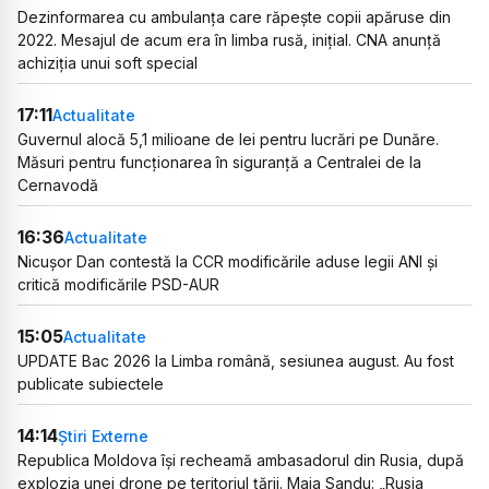
Dezinformarea cu ambulanța care răpește copii apăruse din
2022. Mesajul de acum era în limba rusă, inițial. CNA anunță
achiziția unui soft special
17:11
Actualitate
Guvernul alocă 5,1 milioane de lei pentru lucrări pe Dunăre.
Măsuri pentru funcționarea în siguranță a Centralei de la
Cernavodă
16:36
Actualitate
Nicușor Dan contestă la CCR modificările aduse legii ANI și
critică modificările PSD-AUR
15:05
Actualitate
UPDATE Bac 2026 la Limba română, sesiunea august. Au fost
publicate subiectele
14:14
Știri Externe
Republica Moldova își recheamă ambasadorul din Rusia, după
explozia unei drone pe teritoriul țării. Maia Sandu: „Rusia