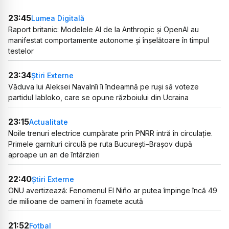
23:45
Lumea Digitală
Raport britanic: Modelele AI de la Anthropic și OpenAI au
manifestat comportamente autonome și înșelătoare în timpul
testelor
23:34
Știri Externe
Văduva lui Aleksei Navalnîi îi îndeamnă pe ruși să voteze
partidul Iabloko, care se opune războiului din Ucraina
23:15
Actualitate
Noile trenuri electrice cumpărate prin PNRR intră în circulație.
Primele garnituri circulă pe ruta București–Brașov după
aproape un an de întârzieri
22:40
Știri Externe
ONU avertizează: Fenomenul El Niño ar putea împinge încă 49
de milioane de oameni în foamete acută
21:52
Fotbal