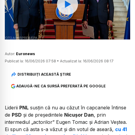
Watch
Autor:
Euronews
Publicat la:
16/06/2026 07:58
•
Actualizat la:
16/06/2026 08:17
DISTRIBUIȚI ACEASTĂ ȘTIRE
ADAUGĂ-NE CA SURSĂ PREFERATĂ PE GOOGLE
Liderii
PNL
susțin că nu au căzut în capcanele întinse
de
PSD
și de președintele
Nicușor Dan
, prin
intermediul „actorilor” Eugen Tomac și Adrian Veștea.
Ei spun că asta s-a văzut și din votul de aseară,
cu 41