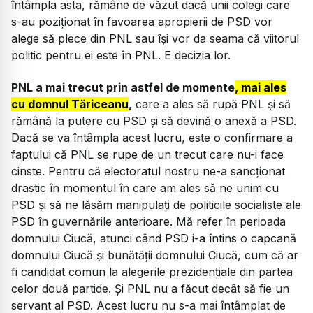
întâmpla asta, rămâne de văzut dacă unii colegi care
s-au poziționat în favoarea apropierii de PSD vor
alege să plece din PNL sau își vor da seama că viitorul
politic pentru ei este în PNL. E decizia lor.
PNL a mai trecut prin astfel de momente
, mai ales
cu domnul Tăriceanu
,
care a ales să rupă PNL și să
rămână la putere cu PSD și să devină o anexă a PSD.
Dacă se va întâmpla acest lucru, este o confirmare a
faptului că PNL se rupe de un trecut care nu-i face
cinste. Pentru că electoratul nostru ne-a sancționat
drastic în momentul în care am ales să ne unim cu
PSD și să ne lăsăm manipulați de politicile socialiste ale
PSD în guvernările anterioare. Mă refer în perioada
domnului Ciucă, atunci când PSD i-a întins o capcană
domnului Ciucă și bunătății domnului Ciucă, cum că ar
fi candidat comun la alegerile prezidențiale din partea
celor două partide. Și PNL nu a făcut decât să fie un
servant al PSD. Acest lucru nu s-a mai întâmplat de