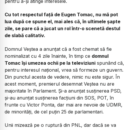
pentru a-și atinge interesele.
Cu tot respectul față de Eugen Tomac, nu mă pot
lua după ce spune el, mai ales că, în ultimele șapte
zile, se pare că a jucat un rol într-o scenetă destul
de slabă calitativ.
Domnul Veștea a anunțat că a fost chemat să fie
nominalizat cu 4 zile înainte, în timp ce
domnul
Tomac își umezea ochii pe la televiziuni
spunând că,
pentru interesul național, vrea să formeze un guvern.
Din punctul acesta de vedere, nimic nu este sigur. În
acest moment, premierul desemnat Veștea nu are
majoritate în Parlament. Și-a anunțat susținerea PSD,
și-au anunțat susținerea facțiuni din SOS, POT, în
frunte cu Victor Ponta, dar mai are nevoie de UDMR,
de minorități, de cel puțin 25 de parlamentari.
Unii mizează pe o ruptură din PNL, dar dacă se va