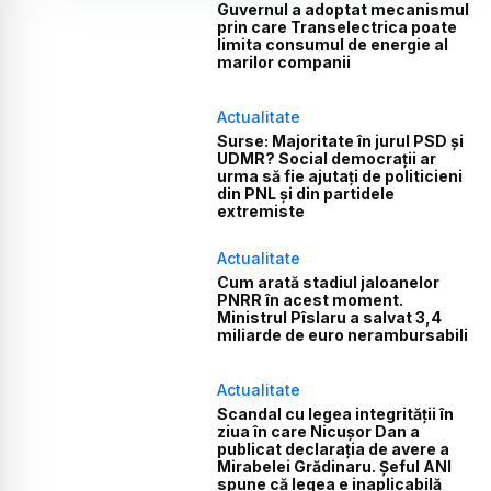
Guvernul a adoptat mecanismul
prin care Transelectrica poate
limita consumul de energie al
marilor companii
Actualitate
Surse: Majoritate în jurul PSD și
UDMR? Social democrații ar
urma să fie ajutați de politicieni
din PNL și din partidele
extremiste
Actualitate
Cum arată stadiul jaloanelor
PNRR în acest moment.
Ministrul Pîslaru a salvat 3,4
miliarde de euro nerambursabili
Actualitate
Scandal cu legea integrității în
ziua în care Nicușor Dan a
publicat declarația de avere a
Mirabelei Grădinaru. Șeful ANI
spune că legea e inaplicabilă