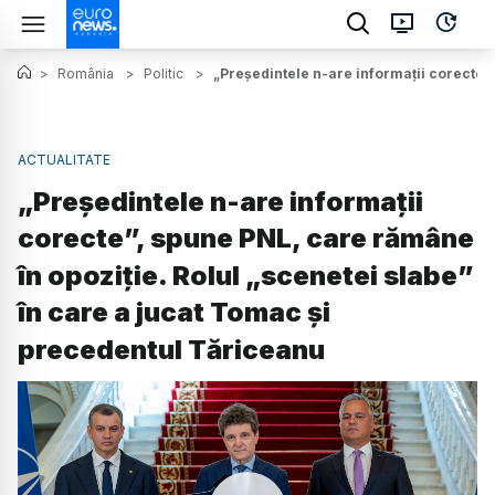
>
România
>
Politic
>
„Președintele n-are informații corecte”
ACTUALITATE
„Președintele n-are informații
corecte”, spune PNL, care rămâne
în opoziție. Rolul „scenetei slabe”
în care a jucat Tomac și
precedentul Tăriceanu