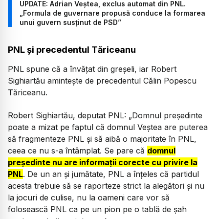
UPDATE: Adrian Veștea, exclus automat din PNL.
„Formula de guvernare propusă conduce la formarea
unui guvern susținut de PSD”
PNL și precedentul Tăriceanu
PNL spune că a învățat din greșeli, iar Robert
Sighiartău amintește de precedentul Călin Popescu
Tăriceanu.
Robert Sighiartău, deputat PNL:
„Domnul președinte
poate a mizat pe faptul că domnul Veștea are puterea
să fragmenteze PNL și să aibă o majoritate în PNL,
ceea ce nu s-a întâmplat. Se pare că
domnul
președinte nu are informații corecte cu privire la
PNL
. De un an și jumătate, PNL a înțeles că partidul
acesta trebuie să se raporteze strict la alegători și nu
la jocuri de culise, nu la oameni care vor să
folosească PNL ca pe un pion pe o tablă de șah