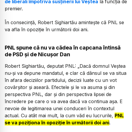
de liberali împotriva susținerii lui Veștea
la funcția de
premier.
În consecință, Robert Sighiartău amintește că PNL se
va afla în opoziție în următorii doi ani.
PNL spune că nu va cădea în capcana întinsă
de PSD și de Nicușor Dan
Robert Sighiartău, deputat PNL:
„Dacă domnul Veștea
nu-și va depune mandatul, e clar că dânsul se va situa
în afara deciziilor partidului, decizii luate cu un vot
covârșitor și aseară. Efectele și le va asuma și din
perspectiva PNL, dar și din perspectiva lipsei de
încredere pe care o va avea dacă va continua așa. E
nevoie de legitimarea unei conduceri în contextul
actual. Cu atât mai mult, la cum văd eu lucrurile,
PNL
se va poziționa în opoziție în următorii doi ani
.