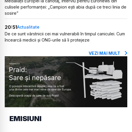
Medaliații Europei la canotaj, interviu pentru Euronews din
culisele performanței: „Campion ești abia după ce treci linia de
sosire”
20:51
Actualitate
De ce sunt vârstnicii cei mai vulnerabili în timpul caniculei. Cum
încearcă medicii și ONG-urile să îi protejeze
VEZI MAI MULT
EMISIUNI