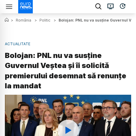
>
România
>
Politic
>
Bolojan: PNL nu va susține Guvernul Veșt
ACTUALITATE
Bolojan: PNL nu va susține
Guvernul Veștea și îi solicită
premierului desemnat să renunțe
la mandat