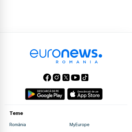
Teme
România
MyEurope