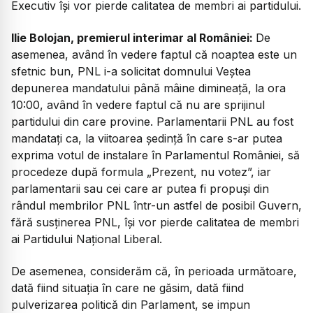
Executiv își vor pierde calitatea de membri ai partidului.
Ilie Bolojan, premierul interimar al României:
De
asemenea, având în vedere faptul că noaptea este un
sfetnic bun, PNL i-a solicitat domnului Veștea
depunerea mandatului până mâine dimineață, la ora
10:00, având în vedere faptul că nu are sprijinul
partidului din care provine. Parlamentarii PNL au fost
mandatați ca, la viitoarea ședință în care s-ar putea
exprima votul de instalare în Parlamentul României, să
procedeze după formula „Prezent, nu votez”, iar
parlamentarii sau cei care ar putea fi propuși din
rândul membrilor PNL într-un astfel de posibil Guvern,
fără susținerea PNL, își vor pierde calitatea de membri
ai Partidului Național Liberal.
De asemenea, considerăm că, în perioada următoare,
dată fiind situația în care ne găsim, dată fiind
pulverizarea politică din Parlament, se impun