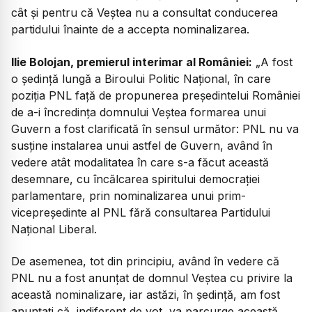
cât și pentru că Veștea nu a consultat conducerea
partidului înainte de a accepta nominalizarea.
Ilie Bolojan, premierul interimar al României:
„
A fost
o ședință lungă a Biroului Politic Național, în care
poziția PNL față de propunerea președintelui României
de a-i încredința domnului Veștea formarea unui
Guvern a fost clarificată în sensul următor: PNL nu va
susține instalarea unui astfel de Guvern, având în
vedere atât modalitatea în care s-a făcut această
desemnare, cu încălcarea spiritului democrației
parlamentare, prin nominalizarea unui prim-
vicepreședinte al PNL fără consultarea Partidului
Național Liberal.
De asemenea, tot din principiu, având în vedere că
PNL nu a fost anunțat de domnul Veștea cu privire la
această nominalizare, iar astăzi, în ședință, am fost
anunțați că, indiferent de vot, va parcurge această