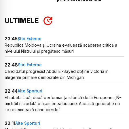
ULTIMELE
23:45
Știri Externe
Republica Moldova și Ucraina evaluează scăderea critică a
nivelului Nistrului și pregătesc măsuri
22:48
Știri Externe
Candidatul progresist Abdul El-Sayed obține victoria în
alegerile primare democrate din Michigan
22:44
Alte Sporturi
Elisabeta Lipă, după performanța istorică de la Europene: „N-
am trăit niciodată o asemenea bucurie. Această generație nu
se resemnează când pierde”
22:11
Alte Sporturi