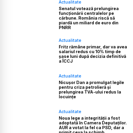
Actualitate
Senatul votează prelungirea
funcționării centralelor pe
cărbune. România riscă să
piardă un miliard de euro din
PNRR
Actualitate
Fritz rămâne primar, dar va avea
salariul redus cu 10% timp de
șase luni după decizia definitivă
a ÎCCJ
Actualitate
Nicușor Dan a promulgat legile
pentru criza petrolieră și
prelungirea TVA-ului redus la
locuințe
Actualitate
Noua lege a integrității a fost
adoptată în Camera Deputaților.
AUR a votat la fel ca PSD, dar a
primit ceva la schimb