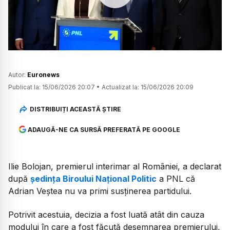
Watch
Autor:
Euronews
Publicat la:
15/06/2026 20:07
•
Actualizat la:
15/06/2026 20:09
DISTRIBUIȚI ACEASTĂ ȘTIRE
ADAUGĂ-NE CA SURSĂ PREFERATĂ PE GOOGLE
Ilie Bolojan, premierul interimar al României, a declarat
după
ședința Biroului Național Politic
a PNL că
Adrian Veștea nu va primi susținerea partidului.
Potrivit acestuia, decizia a fost luată atât din cauza
modului în care a fost făcută desemnarea premierului,