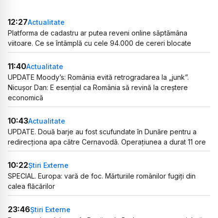
12:27
Actualitate
Platforma de cadastru ar putea reveni online săptămâna
viitoare. Ce se întâmplă cu cele 94.000 de cereri blocate
11:40
Actualitate
UPDATE Moody’s: România evită retrogradarea la „junk”.
Nicușor Dan: E esențial ca România să revină la creștere
economică
10:43
Actualitate
UPDATE. Două barje au fost scufundate în Dunăre pentru a
redirecționa apa către Cernavodă. Operațiunea a durat 11 ore
10:22
Știri Externe
SPECIAL. Europa: vară de foc. Mărturiile românilor fugiți din
calea flăcărilor
23:46
Știri Externe