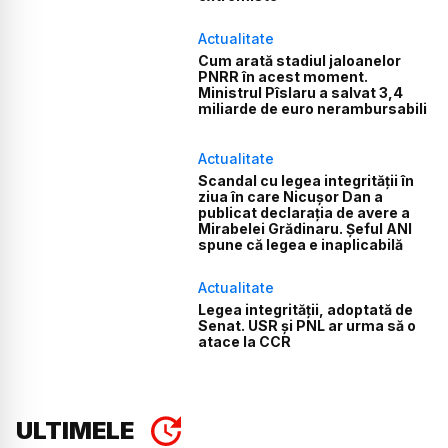
Actualitate
Cum arată stadiul jaloanelor
PNRR în acest moment.
Ministrul Pîslaru a salvat 3,4
miliarde de euro nerambursabili
Actualitate
Scandal cu legea integrității în
ziua în care Nicușor Dan a
publicat declarația de avere a
Mirabelei Grădinaru. Șeful ANI
spune că legea e inaplicabilă
Actualitate
Legea integrității, adoptată de
Senat. USR și PNL ar urma să o
atace la CCR
ULTIMELE