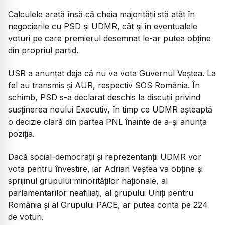
Calculele arată însă că cheia majorității stă atât în
negocierile cu PSD și UDMR, cât și în eventualele
voturi pe care premierul desemnat le-ar putea obține
din propriul partid.
USR a anunțat deja că nu va vota Guvernul Veștea. La
fel au transmis și AUR, respectiv SOS România. În
schimb, PSD s-a declarat deschis la discuții privind
susținerea noului Executiv, în timp ce UDMR așteaptă
o decizie clară din partea PNL înainte de a-și anunța
poziția.
Dacă social-democrații și reprezentanții UDMR vor
vota pentru învestire, iar Adrian Veștea va obține și
sprijinul grupului minorităților naționale, al
parlamentarilor neafiliați, al grupului Uniți pentru
România și al Grupului PACE, ar putea conta pe 224
de voturi.