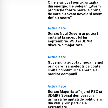
Cine e vinovat pentru situația
din energie. Ilie Bolojan: „Avem
producție foarte mare la prânz,
de care nu avem nevoie și avem
deficit seara”
Actualitate
Surse: Noul Guvern ar putea fi
instalat la începutul lui
septembrie. PSD și UDMR
discută o majoritate
Actualitate
Guvernul a adoptat mecanismul
prin care Transelectrica poate
limita consumul de energie al
marilor companii
Actualitate
Surse: Majoritate în jurul PSD și
UDMR? Social democrații ar
urma să fie ajutați de politicieni
din PNL și din partidele
extremiste