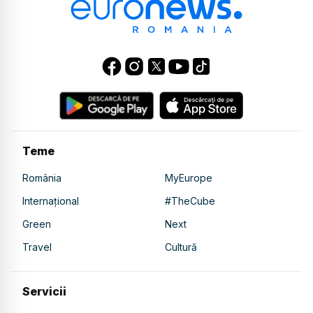
Teme
România
MyEurope
Internațional
#TheCube
Green
Next
Travel
Cultură
Servicii