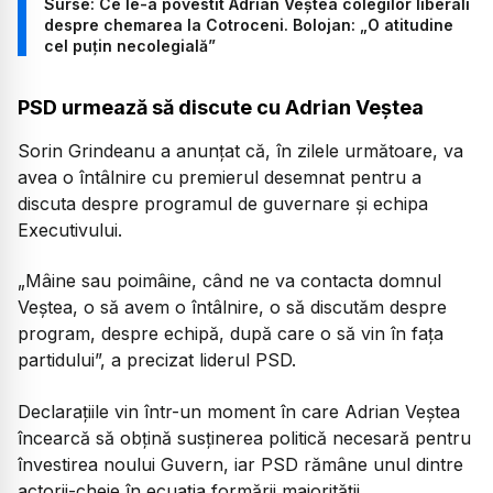
Surse: Ce le-a povestit Adrian Veștea colegilor liberali
despre chemarea la Cotroceni. Bolojan: „O atitudine
cel puțin necolegială”
PSD urmează să discute cu Adrian Veștea
Sorin Grindeanu a anunțat că, în zilele următoare, va
avea o întâlnire cu premierul desemnat pentru a
discuta despre programul de guvernare și echipa
Executivului.
„Mâine sau poimâine, când ne va contacta domnul
Veștea, o să avem o întâlnire, o să discutăm despre
program, despre echipă, după care o să vin în fața
partidului”, a precizat liderul PSD.
Declarațiile vin într-un moment în care Adrian Veștea
încearcă să obțină susținerea politică necesară pentru
învestirea noului Guvern, iar PSD rămâne unul dintre
actorii-cheie în ecuația formării majorității