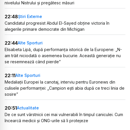
nivelului Nistrului și pregătesc măsuri
22:48
Știri Externe
Candidatul progresist Abdul El-Sayed obține victoria în
alegerile primare democrate din Michigan
22:44
Alte Sporturi
Elisabeta Lipă, după performanța istorică de la Europene: „N-
am trăit niciodată o asemenea bucurie. Această generație nu
se resemnează când pierde”
22:11
Alte Sporturi
Medaliații Europei la canotaj, interviu pentru Euronews din
culisele performanței: „Campion ești abia după ce treci linia de
sosire”
20:51
Actualitate
De ce sunt vârstnicii cei mai vulnerabili în timpul caniculei. Cum
încearcă medicii și ONG-urile să îi protejeze