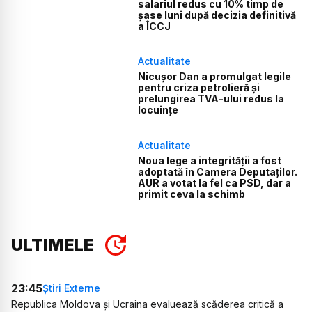
salariul redus cu 10% timp de
șase luni după decizia definitivă
a ÎCCJ
Actualitate
Nicușor Dan a promulgat legile
pentru criza petrolieră și
prelungirea TVA-ului redus la
locuințe
Actualitate
Noua lege a integrității a fost
adoptată în Camera Deputaților.
AUR a votat la fel ca PSD, dar a
primit ceva la schimb
ULTIMELE
23:45
Știri Externe
Republica Moldova și Ucraina evaluează scăderea critică a