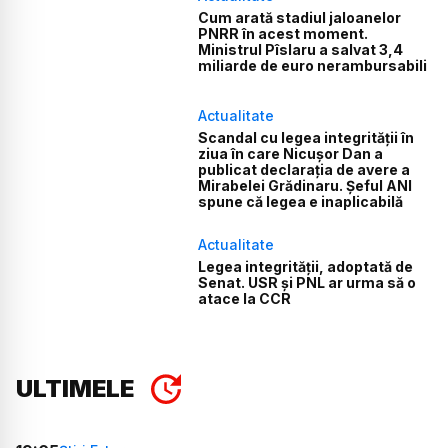
Cum arată stadiul jaloanelor
PNRR în acest moment.
Ministrul Pîslaru a salvat 3,4
miliarde de euro nerambursabili
Actualitate
Scandal cu legea integrității în
ziua în care Nicușor Dan a
publicat declarația de avere a
Mirabelei Grădinaru. Șeful ANI
spune că legea e inaplicabilă
Actualitate
Legea integrității, adoptată de
Senat. USR și PNL ar urma să o
atace la CCR
ULTIMELE