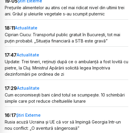
19:05
Știri Externe
Prețurile alimentelor au atins cel mai ridicat nivel din ultimii trei
ani. Grâul și uleiurile vegetale s-au scumpit puternic
18:11
Actualitate
Ciprian Ciucu: Transportul public gratuit în București, tot mai
puțin probabil. „Situația financiară a STB este gravă”
17:47
Actualitate
Update: Trei tineri, reținuți după ce o ambulanță a fost lovită cu
pietre, la Cluj. Ministrul Apărării solicită legea împotriva
dezinformării pe ordinea de zi
17:29
Actualitate
Cum economisești bani când totul se scumpește. 10 schimbări
simple care pot reduce cheltuielile lunare
16:17
Știri Externe
Rusia acuză Ucraina și UE că vor să împingă Georgia într-un
nou conflict: „O aventură sângeroasă”