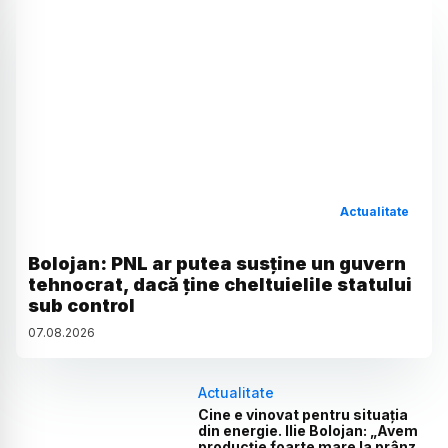
Actualitate
Bolojan: PNL ar putea susține un guvern
tehnocrat, dacă ține cheltuielile statului
sub control
07
.
08
.
2026
Actualitate
Cine e vinovat pentru situația
din energie. Ilie Bolojan: „Avem
producție foarte mare la prânz,