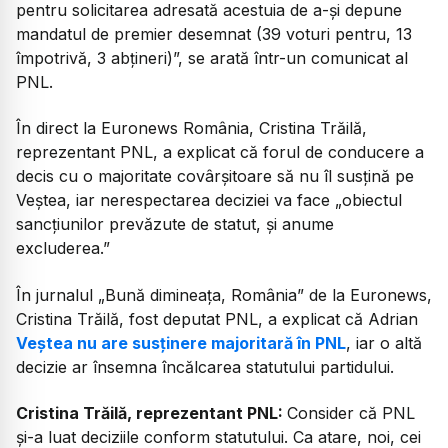
pentru solicitarea adresată acestuia de a-și depune
mandatul de premier desemnat (39 voturi pentru, 13
împotrivă, 3 abțineri)”, se arată într-un comunicat al
PNL.
În direct la Euronews România, Cristina Trăilă,
reprezentant PNL, a explicat că forul de conducere a
decis cu o majoritate covârșitoare să nu îl susțină pe
Veștea, iar nerespectarea deciziei va face „obiectul
sancțiunilor prevăzute de statut, și anume
excluderea.”
În jurnalul „Bună dimineața, România” de la Euronews,
Cristina Trăilă, fost deputat PNL, a explicat că Adrian
Veștea nu are susținere majoritară în PNL
, iar o altă
decizie ar însemna încălcarea statutului partidului.
Cristina Trăilă, reprezentant PNL:
Consider că PNL
și-a luat deciziile conform statutului. Ca atare, noi, cei