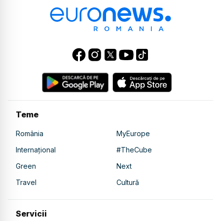
Teme
România
MyEurope
Internațional
#TheCube
Green
Next
Travel
Cultură
Servicii