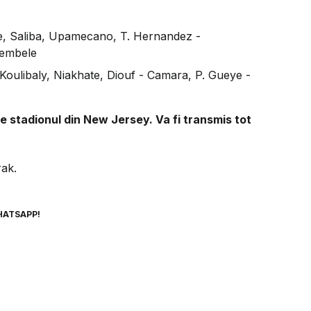
, Saliba, Upamecano, T. Hernandez -
Dembele
Koulibaly, Niakhate, Diouf - Camara, P. Gueye -
pe stadionul din New Jersey. Va fi transmis tot
rak.
HATSAPP!