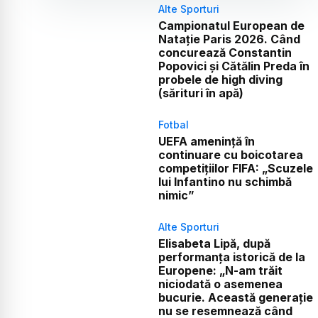
Alte Sporturi
Campionatul European de
Natație Paris 2026. Când
concurează Constantin
Popovici și Cătălin Preda în
probele de high diving
(sărituri în apă)
Fotbal
UEFA amenință în
continuare cu boicotarea
competițiilor FIFA: „Scuzele
lui Infantino nu schimbă
nimic”
Alte Sporturi
Elisabeta Lipă, după
performanța istorică de la
Europene: „N-am trăit
niciodată o asemenea
bucurie. Această generație
nu se resemnează când