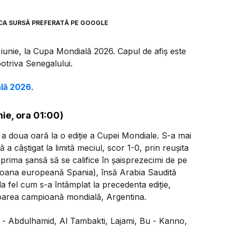
CA SURSĂ PREFERATĂ PE GOOGLE
6 iunie, la Cupa Mondială 2026. Capul de afiș este
otriva Senegalului.
ală 2026
.
nie, ora 01:00)
 a doua oară la o ediție a Cupei Mondiale. S-a mai
a câștigat la limită meciul, scor 1-0, prin reușita
prima șansă să se califice în șaisprezecimi de pe
mpioana europeană Spania), însă Arabia Saudită
a fel cum s-a întâmplat la precedenta ediție,
itoarea campioană mondială, Argentina.
- Abdulhamid, Al Tambakti, Lajami, Bu - Kanno,