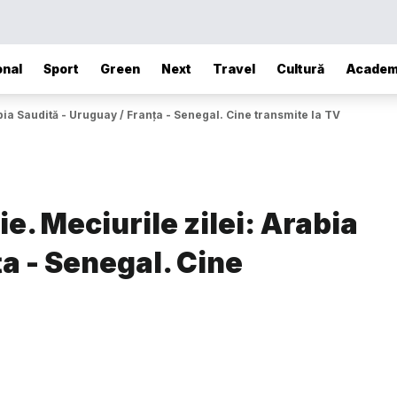
onal
Sport
Green
Next
Travel
Cultură
Academ
ia Saudită - Uruguay / Franța - Senegal. Cine transmite la TV
e. Meciurile zilei: Arabia
ța - Senegal. Cine