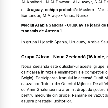
Al-Khaibari - N Al-Dawsari, Al-Juwayr, S Al-D
Uruguay, echipa probabilă:
Muslera - Varel
Bentancur, M Araujo - Vinas, Nunez
Meciul Arabia Saudită - Uruguay se joacă de l
transmis de Antena 1.
În grupa H joacă: Spania, Uruguay, Arabia Saud
Grupa G: Iran - Noua Zeelandă (16 iunie,
Noua Zeelandă este outsider-ul acestei grupe, în 
calificarea în fazele eliminatorii ale competiției 
Belgia). Participarea Iranului la această Cupă M
cauza conflictului din Orientul Mijlociu. De altfe
de Amir Ghalenoei nu a primit drept de ședere 
pentru meciurile din grupe. Rămâne de văzut da
asupra prestației jucătorilor.