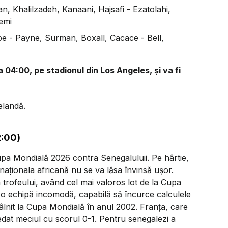
n, Khalilzadeh, Kanaani, Hajsafi - Ezatolahi,
emi
 - Payne, Surman, Boxall, Cacace - Bell,
 04:00, pe stadionul din Los Angeles, și va fi
elandă.
2:00)
a Mondială 2026 contra Senegaluluii. Pe hârtie,
naționala africană nu se va lăsa învinsă ușor.
a trofeului, având cel mai valoros lot de la Cupa
 o echipă incomodă, capabilă să încurce calculele
tâlnit la Cupa Mondială în anul 2002. Franța, care
dat meciul cu scorul 0-1. Pentru senegalezi a