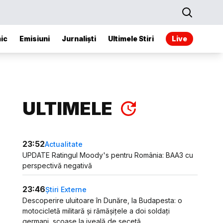
ic
Emisiuni
Jurnaliști
Ultimele Stiri
Live
ULTIMELE
23:52
Actualitate
UPDATE Ratingul Moody's pentru România: BAA3 cu
perspectivă negativă
23:46
Știri Externe
Descoperire uluitoare în Dunăre, la Budapesta: o
motocicletă militară și rămășițele a doi soldați
germani, scoase la iveală de secetă