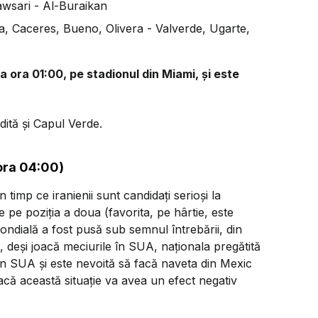
awsari - Al-Buraikan
a, Caceres, Bueno, Olivera - Valverde, Ugarte,
a ora 01:00, pe stadionul din Miami, și este
ită și Capul Verde.
 ora 04:00)
timp ce iranienii sunt candidați serioși la
de pe poziția a doua (favorita, pe hârtie, este
ondială a fost pusă sub semnul întrebării, din
l, deși joacă meciurile în SUA, naționala pregătită
în SUA și este nevoită să facă naveta din Mexic
că această situație va avea un efect negativ