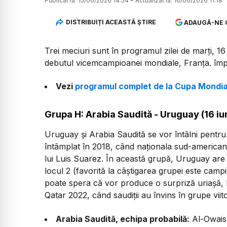
Publicat la:
15/06/2026 14:54
•
Actualizat la:
16/06/2026 11:18
DISTRIBUIȚI ACEASTĂ ȘTIRE
ADAUGĂ-NE 
Trei meciuri sunt în programul zilei de marți, 1
debutul vicemcampioanei mondiale, Franța. împ
Vezi
programul complet de la Cupa Mondi
Grupa H: Arabia Saudită - Uruguay (16 iu
Uruguay și Arabia Saudită se vor întâlni pentru
întâmplat în 2018, când naționala sud-americană 
lui Luis Suarez. În această grupă, Uruguay are 
locul 2 (favorită la câștigarea grupei este ca
poate spera că vor produce o surpriză uriașă, l
Qatar 2022, când saudiții au învins în grupe vi
Arabia Saudită, echipa probabilă:
Al-Owais 