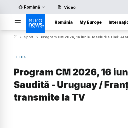
Română
Video
România
My Europe
Internați
>
Sport
>
Program CM 2026, 16 iunie. Meciurile zilei: Arab
FOTBAL
Program CM 2026, 16 iuni
Saudită - Uruguay / Fran
transmite la TV