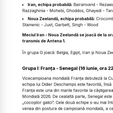
Iran, echipa probabilă:
Beiranvand - Rezaeia
Razzaghinia - Mohebi, Ghoddos, Ghayedi - Tar
Noua Zeelandă, echipa probabilă:
Crocombe
Stamenic - Just, Garbett, Singh - Wood
Meciul Iran - Noua Zeelandă se joacă de la ora
transmis de Antena 1.
În grupa G joacă: Belgia, Egipt, Iran și Noua Ze
Grupa I: Franța - Senegal (16 iunie, ora 2
Vicecampioana mondială Franța debuteză la Cup
echipa lui Didier Deschamps este favorită, însă 
Franța este una din marile favorite la câștigare
Mondială 2026. De cealaltă parte, Senegal este
„cocoșilor galici”. Cele două echipe s-au mai în
venea din postura de campioană mondială, a ce