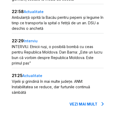
22:58
Actualitate
Ambulanță oprită la Bacău pentru pepeni și legume în
timp ce transporta la spital o fetiță de un an. DSU a
deschis o anchetă
22:29
Interviu
INTERVIU. Etnicii ruși, o posibilă bombă cu ceas
pentru Republica Moldova. Dan Barna: „Este un lucru
bun că vorbim despre Republica Moldova. Este
primul pas”
21:25
Actualitate
Vijelii și grindină în mai multe județe. ANM:
Instabilitatea se reduce, dar furtunile continuă
sâmbătă
VEZI MAI MULT