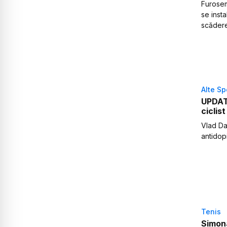
Furosem
se insta
scăderea
Alte Sp
UPDATE
ciclis
Vlad Da
antidop
Tenis
Simona