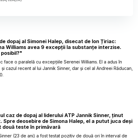
de dopaj al Simonei Halep, disecat de Ion Țiriac:
a Williams avea 9 excepții la substanțe interzise.
posibil?"
ac face o paralelă cu excepțiile Serenei Williams. El a adus în
 și cazul recent al lui Jannik Sinner, dar și cel al Andreei Răducan,
0.
ul caz de dopaj al liderului ATP Jannik Sinner, ținut
. Spre deosebire de Simona Halep, el a putut juca deși
t două teste în primăvară
inner (23 de ani) a fost testat pozitiv de două ori în interval de