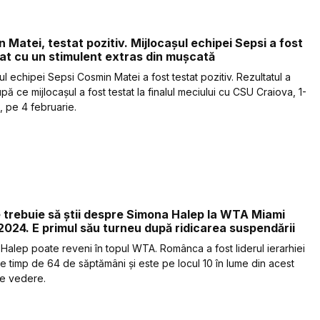
 Matei, testat pozitiv. Mijlocașul echipei Sepsi a fost
at cu un stimulent extras din mușcată
l echipei Sepsi Cosmin Matei a fost testat pozitiv. Rezultatul a
pă ce mijlocașul a fost testat la finalul meciului cu CSU Craiova, 1-
, pe 4 februarie.
 trebuie să știi despre Simona Halep la WTA Miami
024. E primul său turneu după ridicarea suspendării
Halep poate reveni în topul WTA. Românca a fost liderul ierarhiei
e timp de 64 de săptămâni și este pe locul 10 în lume din acest
e vedere.