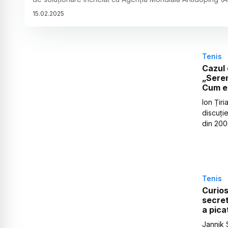
15
.
02
.
2025
Tenis
Cazul 
„Seren
Cum e 
Ion Țiri
discuție
din 200
Tenis
Curios
secret
a pica
Jannik S