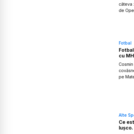
câteva z
de Open
Fotbal
Fotbal
cu MH
Cosmin M
covăsne
pe Mate
Alte Sp
Ce est
Iușco.