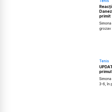
Tenis
Reacți
Daneza
primit
Simona 
grozav 
Tenis
UPDATE
primul
Simona 
3-6, în 