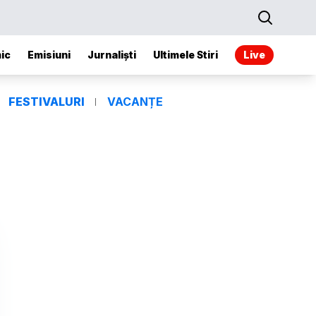
ic
Emisiuni
Jurnaliști
Ultimele Stiri
Live
FESTIVALURI
VACANȚE