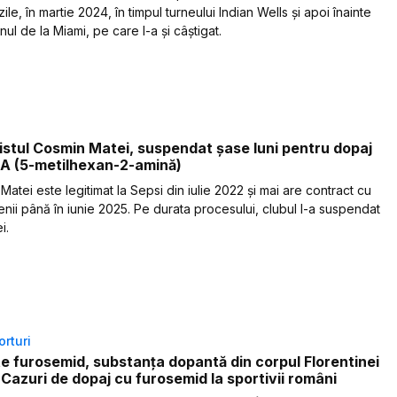
ile, în martie 2024, în timpul turneului Indian Wells și apoi înainte
ul de la Miami, pe care l-a și câștigat.
istul Cosmin Matei, suspendat șase luni pentru dopaj
A (5-metilhexan-2-amină)
atei este legitimat la Sepsi din iulie 2022 și mai are contract cu
nii până în iunie 2025. Pe durata procesului, clubul l-a suspendat
i.
orturi
e furosemid, substanța dopantă din corpul Florentinei
 Cazuri de dopaj cu furosemid la sportivii români