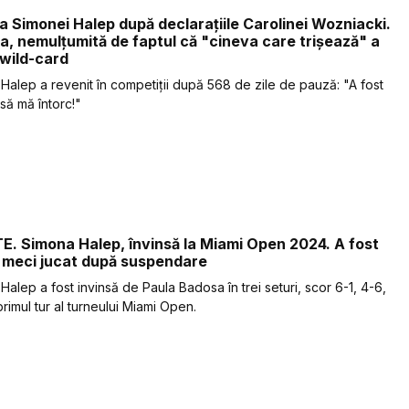
a Simonei Halep după declarațiile Carolinei Wozniacki.
, nemulțumită de faptul că "cineva care trișează" a
 wild-card
Halep a revenit în competiții după 568 de zile de pauză: "A fost
să mă întorc!"
. Simona Halep, învinsă la Miami Open 2024. A fost
 meci jucat după suspendare
Halep a fost invinsă de Paula Badosa în trei seturi, scor 6-1, 4-6,
primul tur al turneului Miami Open.