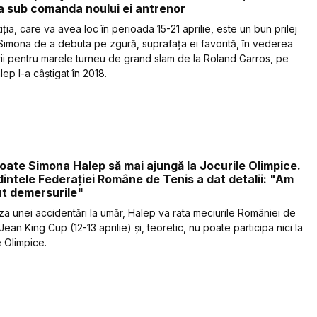
 sub comanda noului ei antrenor
ia, care va avea loc în perioada 15-21 aprilie, este un bun prilej
Simona de a debuta pe zgură, suprafața ei favorită, în vederea
rii pentru marele turneu de grand slam de la Roland Garros, pe
ep l-a câștigat în 2018.
ate Simona Halep să mai ajungă la Jocurile Olimpice.
intele Federației Române de Tenis a dat detalii: "Am
t demersurile"
za unei accidentări la umăr, Halep va rata meciurile României de
e Jean King Cup (12-13 aprilie) și, teoretic, nu poate participa nici la
e Olimpice.