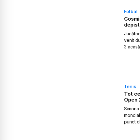
Fotbal
Cosmin
depist
Jucătoru
venit du
3 acasă
Tenis
Tot ce
Open 2
Simona 
mondial
punct d