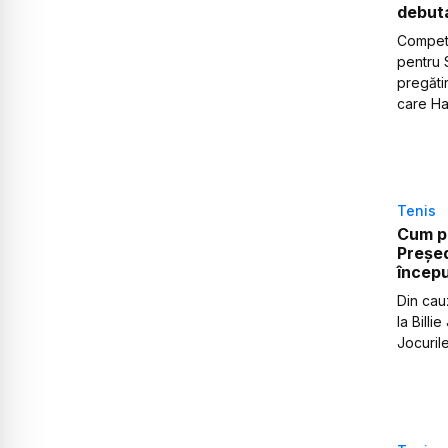
debuta
Competiț
pentru 
pregăti
care Hal
Tenis
Cum po
Președ
începu
Din cau
la Billi
Jocuril