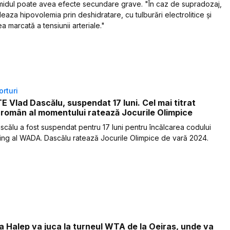
idul poate avea efecte secundare grave. "În caz de supradozaj,
leaza hipovolemia prin deshidratare, cu tulburări electrolitice și
 marcată a tensiunii arteriale."
orturi
 Vlad Dascălu, suspendat 17 luni. Cel mai titrat
t român al momentului ratează Jocurile Olimpice
scălu a fost suspendat pentru 17 luni pentru încălcarea codului
ing al WADA. Dascălu ratează Jocurile Olimpice de vară 2024.
 Halep va juca la turneul WTA de la Oeiras, unde va