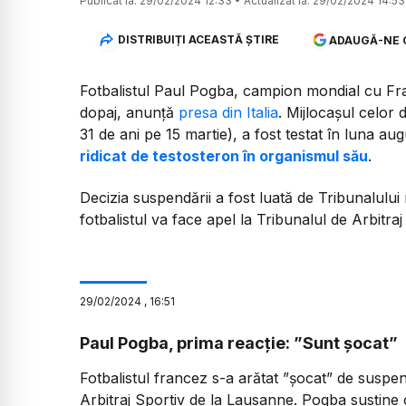
Publicat la:
29/02/2024 12:33
•
Actualizat la:
29/02/2024 14:53
DISTRIBUIȚI ACEASTĂ ȘTIRE
ADAUGĂ-NE 
Fotbalistul Paul Pogba, campion mondial cu Fra
dopaj, anunță
presa din Italia
. Mijlocașul celor 
31 de ani pe 15 martie), a fost testat în luna au
ridicat de testosteron în organismul său
.
Decizia suspendării a fost luată de Tribunalului n
fotbalistul va face apel la Tribunalul de Arbitra
29
/
02
/
2024
,
16:51
Paul Pogba, prima reacție: ”Sunt șocat”
Fotbalistul francez s-a arătat ”șocat” de suspen
Arbitraj Sportiv de la Lausanne. Pogba susține c