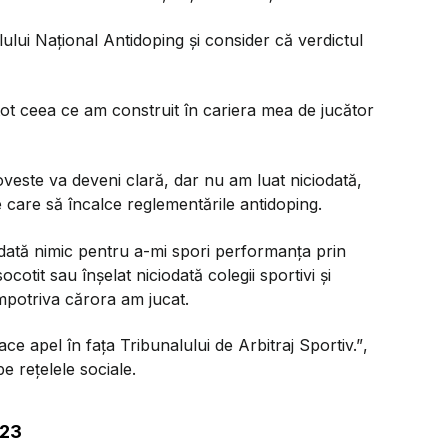
ului Național Antidoping și consider că verdictul
 tot ceea ce am construit în cariera mea de jucător
 poveste va deveni clară, dar nu am luat niciodată,
 care să încalce reglementările antidoping.
ciodată nimic pentru a-mi spori performanța prin
cotit sau înșelat niciodată colegii sportivi și
mpotriva cărora am jucat.
ace apel în fața Tribunalului de Arbitraj Sportiv.”
,
e rețelele sociale.
023