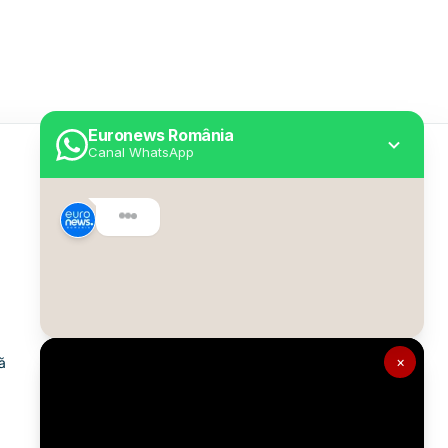
Euronews România
Canal WhatsApp
Utile
Despre Euronews
Declarație accesibilitate
Politica Cookie
Politica de confidențialitate
×
ă
Formular de contact
Transparență în utilizarea AI
Gestionați preferințele