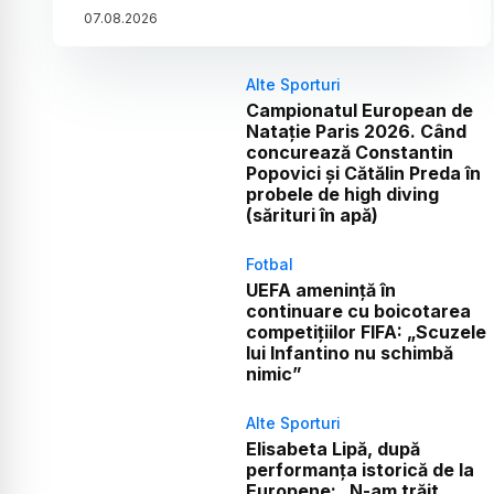
07
.
08
.
2026
Alte Sporturi
Campionatul European de
Natație Paris 2026. Când
concurează Constantin
Popovici și Cătălin Preda în
probele de high diving
(sărituri în apă)
Fotbal
UEFA amenință în
continuare cu boicotarea
competițiilor FIFA: „Scuzele
lui Infantino nu schimbă
nimic”
Alte Sporturi
Elisabeta Lipă, după
performanța istorică de la
Europene: „N-am trăit