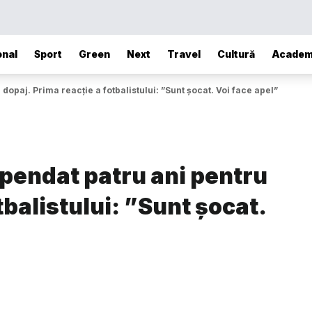
onal
Sport
Green
Next
Travel
Cultură
Academ
opaj. Prima reacție a fotbalistului: ”Sunt șocat. Voi face apel”
pendat patru ani pentru
tbalistului: ”Sunt șocat.