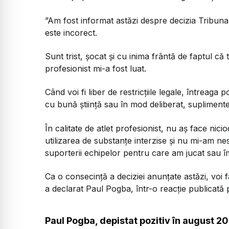
”Am fost informat astăzi despre decizia Tribunal
este incorect.
Sunt trist, șocat și cu inima frântă de faptul că
profesionist mi-a fost luat.
Când voi fi liber de restricțiile legale, întreaga
cu bună știință sau în mod deliberat, suplimente
În calitate de atlet profesionist, nu aș face ni
utilizarea de substanțe interzise și nu mi-am neso
suporterii echipelor pentru care am jucat sau î
Ca o consecință a deciziei anunțate astăzi, voi f
a declarat Paul Pogba, într-o reacție publicată p
Paul Pogba, depistat pozitiv în august 2