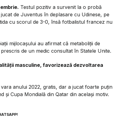
tembrie.
Testul pozitiv a survenit la o probă
l jucat de Juventus în deplasare cu Udinese, pe
ida cu scorul de 3-0, însă fotbalistul francez nu
aţii mijlocaşului au afirmat că metaboliţii de
 prescris de un medic consultat în Statele Unite.
ualităţii masculine, favorizează dezvoltarea
vara anului 2022, gratis, dar a jucat foarte puţin
nd şi Cupa Mondială din Qatar din acelaşi motiv.
HATSAPP!