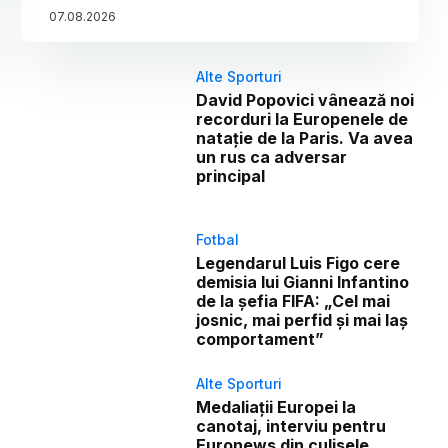
07
.
08
.
2026
Alte Sporturi
David Popovici vânează noi
recorduri la Europenele de
natație de la Paris. Va avea
un rus ca adversar
principal
Fotbal
Legendarul Luis Figo cere
demisia lui Gianni Infantino
de la șefia FIFA: „Cel mai
josnic, mai perfid și mai laș
comportament”
Alte Sporturi
Medaliații Europei la
canotaj, interviu pentru
Euronews din culisele