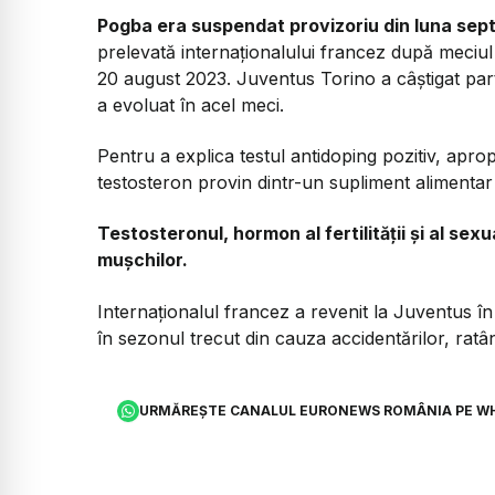
Pogba era suspendat provizoriu din luna sep
prelevată internaţionalului francez după meciu
20 august 2023. Juventus Torino a câştigat part
a evoluat în acel meci.
Pentru a explica testul antidoping pozitiv, apropi
testosteron provin dintr-un supliment alimentar
Testosteronul, hormon al fertilităţii şi al sex
muşchilor.
Internaţionalul francez a revenit la Juventus în 
în sezonul trecut din cauza accidentărilor, ratâ
URMĂREȘTE CANALUL EURONEWS ROMÂNIA PE W