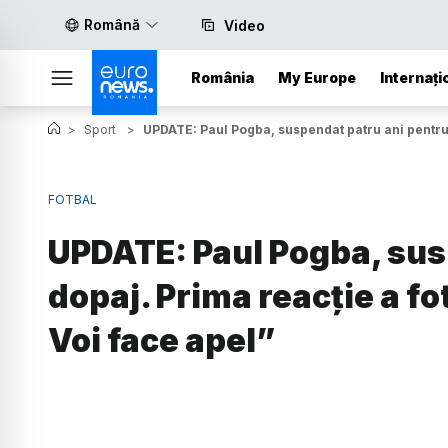
Română
Video
România
My Europe
Internați
>
Sport
>
UPDATE: Paul Pogba, suspendat patru ani pentru d
FOTBAL
UPDATE: Paul Pogba, sus
dopaj. Prima reacție a fo
Voi face apel”