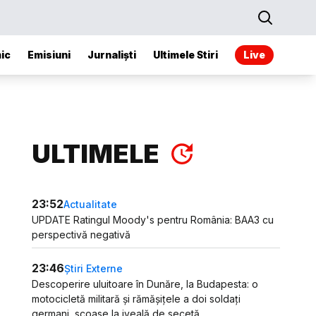
ic
Emisiuni
Jurnaliști
Ultimele Stiri
Live
ULTIMELE
23:52
Actualitate
UPDATE Ratingul Moody's pentru România: BAA3 cu
perspectivă negativă
23:46
Știri Externe
Descoperire uluitoare în Dunăre, la Budapesta: o
motocicletă militară și rămășițele a doi soldați
germani, scoase la iveală de secetă