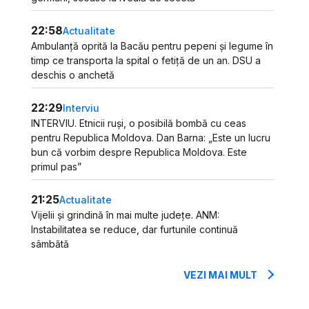
22:58
Actualitate
Ambulanță oprită la Bacău pentru pepeni și legume în
timp ce transporta la spital o fetiță de un an. DSU a
deschis o anchetă
22:29
Interviu
INTERVIU. Etnicii ruși, o posibilă bombă cu ceas
pentru Republica Moldova. Dan Barna: „Este un lucru
bun că vorbim despre Republica Moldova. Este
primul pas”
21:25
Actualitate
Vijelii și grindină în mai multe județe. ANM:
Instabilitatea se reduce, dar furtunile continuă
sâmbătă
VEZI MAI MULT