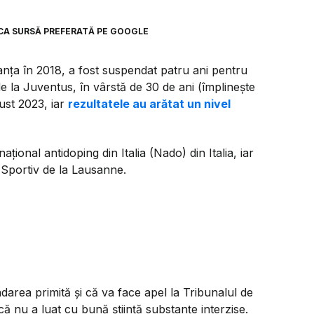
CA SURSĂ PREFERATĂ PE GOOGLE
nța în 2018, a fost suspendat patru ani pentru
de la Juventus, în vârstă de 30 de ani (împlinește
gust 2023, iar
rezultatele au arătat un nivel
ațional antidoping din Italia (Nado) din Italia, iar
j Sportiv de la Lausanne.
darea primită și că va face apel la Tribunalul de
ă nu a luat cu bună știință substanțe interzise.