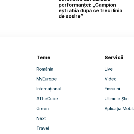
performanței: „Campion
ești abia după ce treci linia
de sosire”
Teme
Servicii
România
Live
MyEurope
Video
Internațional
Emisiuni
#TheCube
Ultimele Știri
Green
Aplicația Mobil
Next
Travel