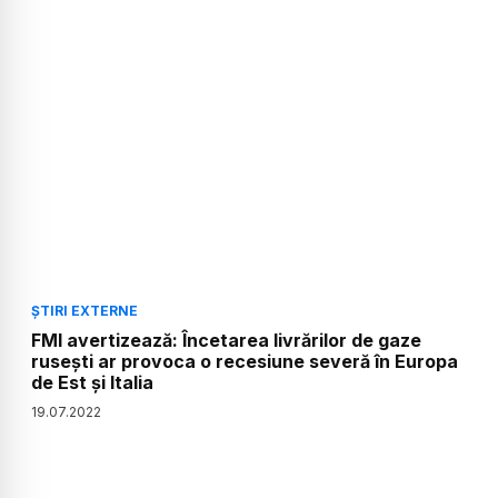
ȘTIRI EXTERNE
FMI avertizează: Încetarea livrărilor de gaze
ruseşti ar provoca o recesiune severă în Europa
de Est şi Italia
19
.
07
.
2022