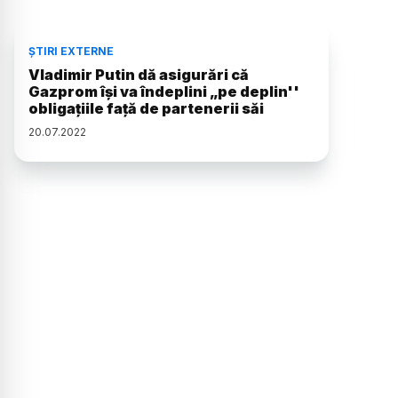
ȘTIRI EXTERNE
Vladimir Putin dă asigurări că
Gazprom îşi va îndeplini „pe deplin''
obligaţiile faţă de partenerii săi
20
.
07
.
2022