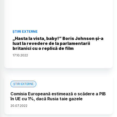
ȘTIRI EXTERNE
„Hasta la vista, baby!” Boris Johnson și-a
luat la revedere de la parlamentarii
britanici cu o replică de film
17
.
10
.
2022
ȘTIRI EXTERNE
Comisia Europeană estimează o scădere a PIB
în UE cu 1%, dacă Rusia taie gazele
20
.
07
.
2022