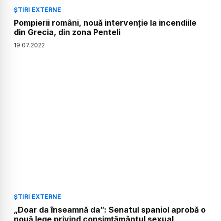
ȘTIRI EXTERNE
Pompierii români, nouă intervenție la incendiile
din Grecia, din zona Penteli
19
.
07
.
2022
ȘTIRI EXTERNE
„Doar da înseamnă da”: Senatul spaniol aprobă o
nouă lege privind consimțământul sexual