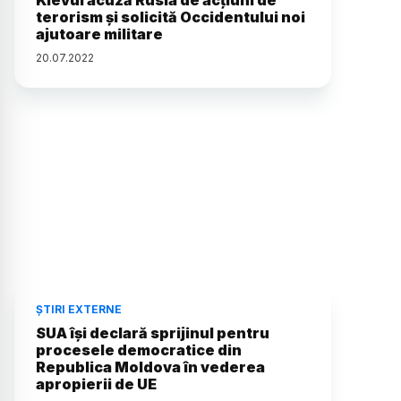
Kievul acuză Rusia de acțiuni de
terorism și solicită Occidentului noi
ajutoare militare
20
.
07
.
2022
ȘTIRI EXTERNE
SUA își declară sprijinul pentru
procesele democratice din
Republica Moldova în vederea
apropierii de UE