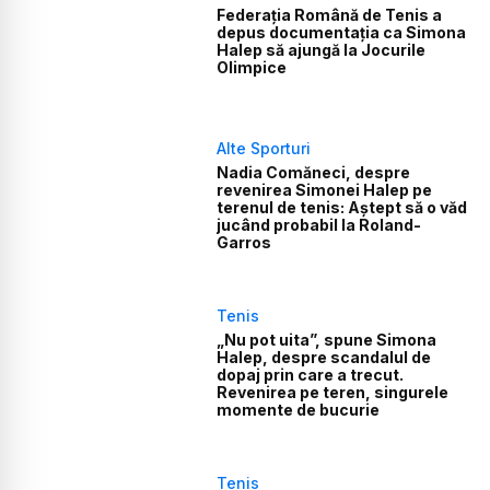
Federația Română de Tenis a
depus documentația ca Simona
Halep să ajungă la Jocurile
Olimpice
Alte Sporturi
Nadia Comăneci, despre
revenirea Simonei Halep pe
terenul de tenis: Aștept să o văd
jucând probabil la Roland-
Garros
Tenis
„Nu pot uita”, spune Simona
Halep, despre scandalul de
dopaj prin care a trecut.
Revenirea pe teren, singurele
momente de bucurie
Tenis