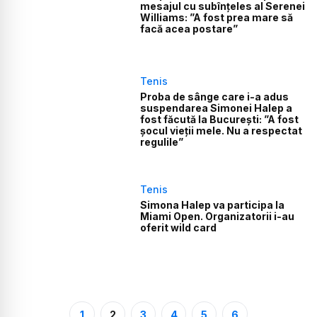
mesajul cu subînțeles al Serenei
Williams: ”A fost prea mare să
facă acea postare”
Tenis
Proba de sânge care i-a adus
suspendarea Simonei Halep a
fost făcută la București: ”A fost
șocul vieții mele. Nu a respectat
regulile”
Tenis
Simona Halep va participa la
Miami Open. Organizatorii i-au
oferit wild card
1
2
3
4
5
6