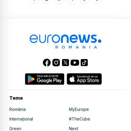
Teme
România
MyEurope
Internațional
#TheCube
Green
Next