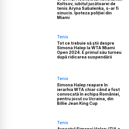
Koltsov, iubitul jucătoarei de
tenis Aryna Sabalenka, s-ar fi
sinucis. Ipoteza poliției din
Miami
Tenis
Tot ce trebuie să știi despre
Simona Halep la WTA Miami
Open 2024. E primul său turneu
după ridicarea suspendării
Tenis
Simona Halep reapare în
ierarhia WTA chiar când a fost
convocată în echipa României,
pentru jocul cu Ucraina, din
Billie Jean King Cup
Tenis
Avocatul Simonei Halep: ITIA a