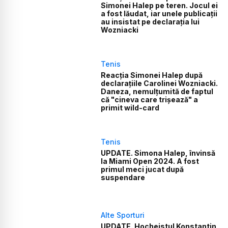
Simonei Halep pe teren. Jocul ei
a fost lăudat, iar unele publicații
au insistat pe declarația lui
Wozniacki
Tenis
Reacția Simonei Halep după
declarațiile Carolinei Wozniacki.
Daneza, nemulțumită de faptul
că "cineva care trișează" a
primit wild-card
Tenis
UPDATE. Simona Halep, învinsă
la Miami Open 2024. A fost
primul meci jucat după
suspendare
Alte Sporturi
UPDATE. Hocheistul Konstantin