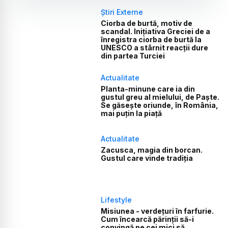
Știri Externe
Ciorba de burtă, motiv de
scandal. Inițiativa Greciei de a
înregistra ciorba de burtă la
UNESCO a stârnit reacții dure
din partea Turciei
Actualitate
Planta-minune care ia din
gustul greu al mielului, de Paște.
Se găsește oriunde, în România,
mai puțin la piață
Actualitate
Zacusca, magia din borcan.
Gustul care vinde tradiția
Lifestyle
Misiunea - verdețuri în farfurie.
Cum încearcă părinții să-i
convingă pe cei mici să