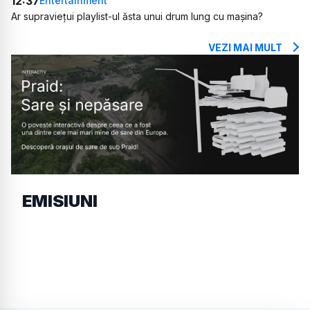
12:37
Entertainment
Ar supraviețui playlist-ul ăsta unui drum lung cu mașina?
VEZI MAI MULT
EMISIUNI