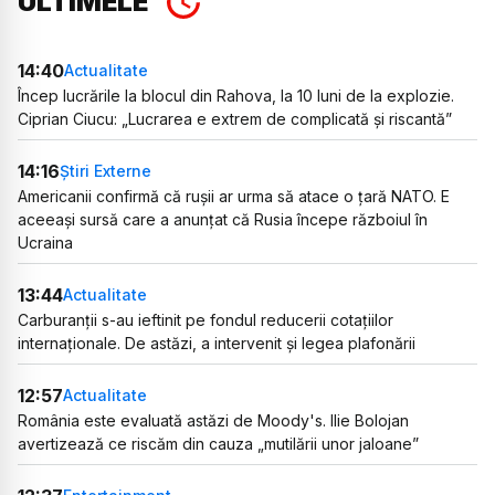
ULTIMELE
14:40
Actualitate
Încep lucrările la blocul din Rahova, la 10 luni de la explozie.
Ciprian Ciucu: „Lucrarea e extrem de complicată și riscantă”
14:16
Știri Externe
Americanii confirmă că rușii ar urma să atace o țară NATO. E
aceeași sursă care a anunțat că Rusia începe războiul în
Ucraina
13:44
Actualitate
Carburanții s-au ieftinit pe fondul reducerii cotațiilor
internaționale. De astăzi, a intervenit și legea plafonării
12:57
Actualitate
România este evaluată astăzi de Moody's. Ilie Bolojan
avertizează ce riscăm din cauza „mutilării unor jaloane”