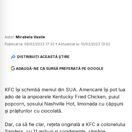
Autor:
Mirabela Vasile
Publicat la:
09/02/2023 17:32
•
Actualizat la:
10/02/2023 13:02
DISTRIBUIȚI ACEASTĂ ȘTIRE
ADAUGĂ-NE CA SURSĂ PREFERATĂ PE GOOGLE
KFC își schimbă meniul din SUA. Americanii își pot lua
adio de la aripioarele Kentucky Fried Chicken, puiul
popcorn, sosului Nashville Hot, limonada cu căpșuni
și prăjiturilor cu ciocolată.
Dar, ca să fie clar, rețeta originală a KFC a colonelului
Sanders, cu 11 ierburi și condimente, rămâne.