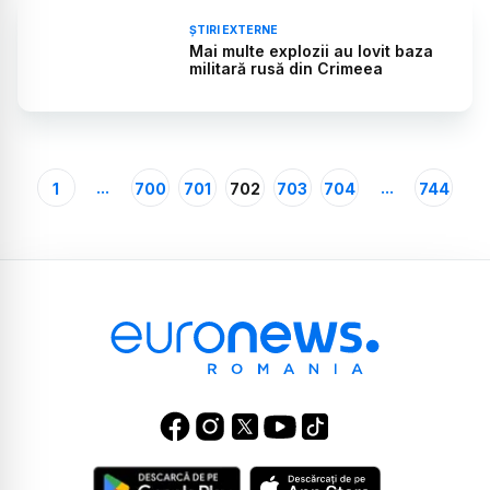
ȘTIRI EXTERNE
Mai multe explozii au lovit baza
militară rusă din Crimeea
...
...
1
700
701
702
703
704
744