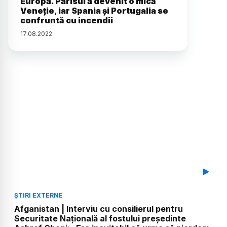
Europa. Parisul a devenit o mică
Veneție, iar Spania și Portugalia se
confruntă cu incendii
17
.
08
.
2022
ȘTIRI EXTERNE
Afganistan | Interviu cu consilierul pentru
Securitate Națională al fostului președinte