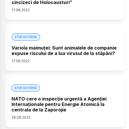
cincizeci de Holocausturi”
17
.
08
.
2022
ȘTIRI EXTERNE
Variola maimuței: Sunt animalele de companie
expuse riscului de a lua virusul de la stăpâni?
17
.
08
.
2022
ȘTIRI EXTERNE
NATO cere o inspecţie urgentă a Agenţiei
Internaţionale pentru Energie Atomică la
centrala de la Zaporojie
29
.
08
.
2022