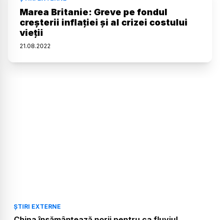
Marea Britanie: Greve pe fondul
creșterii inflației și al crizei costului
vieții
21
.
08
.
2022
ȘTIRI EXTERNE
China însămânțează norii pentru ca fluviul