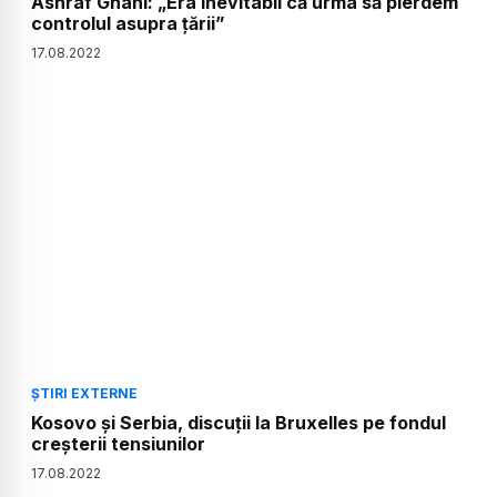
Ashraf Ghani: „Era inevitabil că urma să pierdem
controlul asupra țării”
17
.
08
.
2022
ȘTIRI EXTERNE
Kosovo și Serbia, discuții la Bruxelles pe fondul
creșterii tensiunilor
17
.
08
.
2022