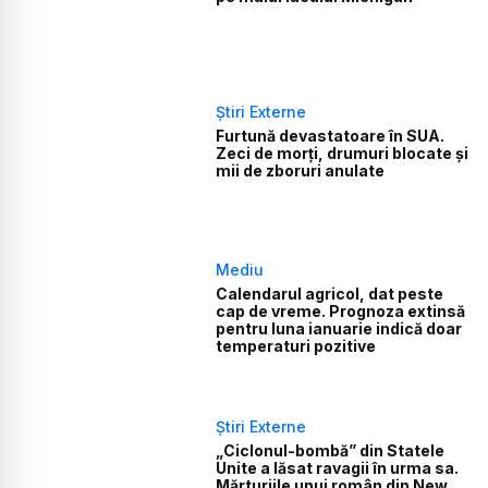
Știri Externe
Furtună devastatoare în SUA.
Zeci de morți, drumuri blocate și
mii de zboruri anulate
Mediu
Calendarul agricol, dat peste
cap de vreme. Prognoza extinsă
pentru luna ianuarie indică doar
temperaturi pozitive
Știri Externe
„Ciclonul-bombă” din Statele
Unite a lăsat ravagii în urma sa.
Mărturiile unui român din New