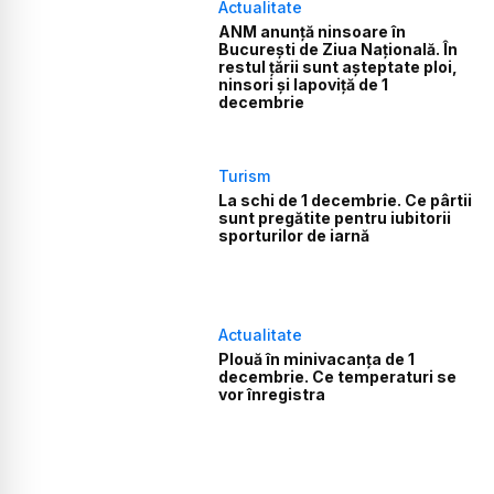
Actualitate
ANM anunță ninsoare în
București de Ziua Națională. În
restul țării sunt așteptate ploi,
ninsori și lapoviță de 1
decembrie
Turism
La schi de 1 decembrie. Ce pârtii
sunt pregătite pentru iubitorii
sporturilor de iarnă
Actualitate
Plouă în minivacanța de 1
decembrie. Ce temperaturi se
vor înregistra