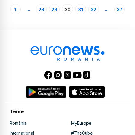
...
...
1
28
29
30
31
32
37
Teme
România
MyEurope
Internațional
#TheCube