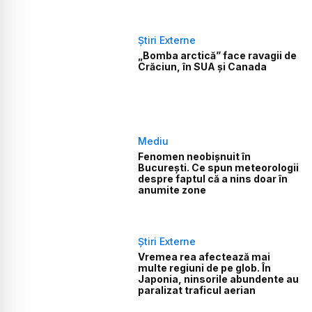
Știri Externe
„Bomba arctică” face ravagii de
Crăciun, în SUA și Canada
Mediu
Fenomen neobișnuit în
București. Ce spun meteorologii
despre faptul că a nins doar în
anumite zone
Știri Externe
Vremea rea afectează mai
multe regiuni de pe glob. În
Japonia, ninsorile abundente au
paralizat traficul aerian