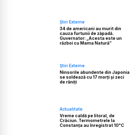
Știri Externe
34 de americani au murit din
cauza furtunii de zăpadă.
Guvernator: „Acesta este un
război cu Mama Natură”
Știri Externe
Ninsorile abundente din Japonia
se soldează cu 17 morți și zeci
de răniți
Actualitate
Vreme caldă pe litoral, de
Crăciun. Termometrele la
Constanța au înregistrat 10°C