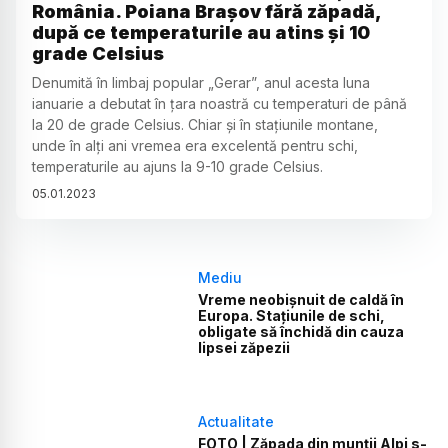
România. Poiana Brașov fără zăpadă,
după ce temperaturile au atins și 10
grade Celsius
Denumită în limbaj popular „Gerar”, anul acesta luna
ianuarie a debutat în țara noastră cu temperaturi de până
la 20 de grade Celsius. Chiar și în stațiunile montane,
unde în alți ani vremea era excelentă pentru schi,
temperaturile au ajuns la 9-10 grade Celsius.
05
.
01
.
2023
Mediu
Vreme neobișnuit de caldă în
Europa. Stațiunile de schi,
obligate să închidă din cauza
lipsei zăpezii
Actualitate
FOTO | Zăpada din munții Alpi s-