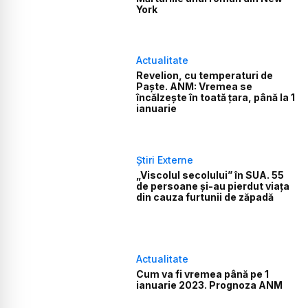
York
Actualitate
Revelion, cu temperaturi de
Paște. ANM: Vremea se
încălzește în toată țara, până la 1
ianuarie
Știri Externe
„Viscolul secolului” în SUA. 55
de persoane și-au pierdut viața
din cauza furtunii de zăpadă
Actualitate
Cum va fi vremea până pe 1
ianuarie 2023. Prognoza ANM