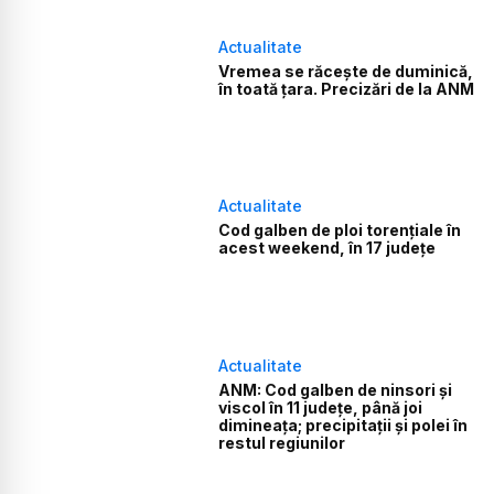
Actualitate
Vremea se răcește de duminică,
în toată țara. Precizări de la ANM
Actualitate
Cod galben de ploi torențiale în
acest weekend, în 17 județe
Actualitate
ANM: Cod galben de ninsori şi
viscol în 11 judeţe, până joi
dimineaţa; precipitaţii şi polei în
restul regiunilor