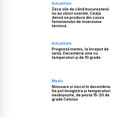
Actualitate
Zece zile de când bucureștenii
nu au văzut soarele. Ceața
densă se produce din cauza
fenomenului de inversiune
termică
Actualitate
Prognoză meteo, la început de
iarnă. Decembrie vine cu
temperaturi și de 10 grade
Mediu
Ninsoare şi viscol în decembrie.
Se pot înregistra şi temperaturi
neobişnuite, de peste 15-20 de
grade Celsius