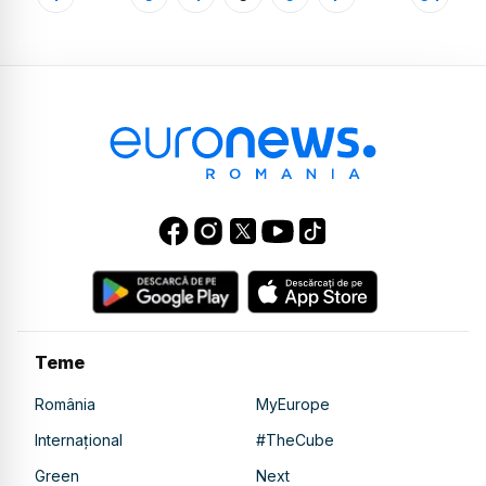
Teme
România
MyEurope
Internațional
#TheCube
Green
Next