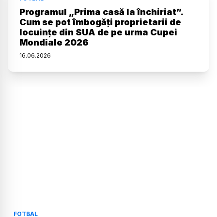
Programul „Prima casă la închiriat”.
Cum se pot îmbogăți proprietarii de
locuințe din SUA de pe urma Cupei
Mondiale 2026
16
.
06
.
2026
FOTBAL