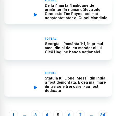
FOTBAL
De la 4 mii la 4 milioane de
urmăritori în numai câteva zile.
Cine este Tim Payne, cel mai
neașteptat star al Cupei Mondiale
FOTBAL
Georgia - România 1-1, în primul
meci din al doilea mandat al lui
Gică Hagi pe banca naționalei
FOTBAL
Statuia lui Lionel Messi, din India,
a fost demontată. E cea mai mare
dintre cele trei care i-au fost
dedicate
...
...
1
3
4
5
6
7
34