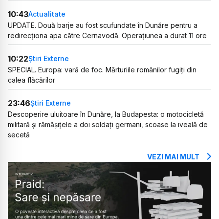
10:43
Actualitate
UPDATE. Două barje au fost scufundate în Dunăre pentru a
redirecționa apa către Cernavodă. Operațiunea a durat 11 ore
10:22
Știri Externe
SPECIAL. Europa: vară de foc. Mărturiile românilor fugiți din
calea flăcărilor
23:46
Știri Externe
Descoperire uluitoare în Dunăre, la Budapesta: o motocicletă
militară și rămășițele a doi soldați germani, scoase la iveală de
secetă
VEZI MAI MULT