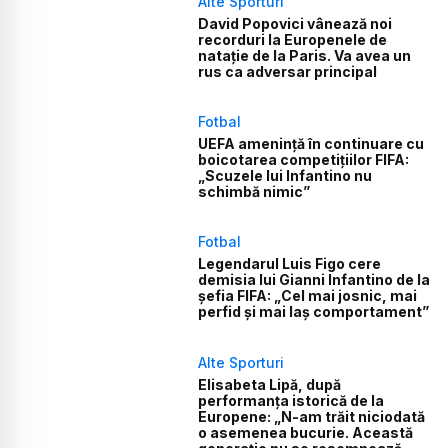
Alte Sporturi
David Popovici vânează noi
recorduri la Europenele de
natație de la Paris. Va avea un
rus ca adversar principal
Fotbal
UEFA amenință în continuare cu
boicotarea competițiilor FIFA:
„Scuzele lui Infantino nu
schimbă nimic”
Fotbal
Legendarul Luis Figo cere
demisia lui Gianni Infantino de la
șefia FIFA: „Cel mai josnic, mai
perfid și mai laș comportament”
Alte Sporturi
Elisabeta Lipă, după
performanța istorică de la
Europene: „N-am trăit niciodată
o asemenea bucurie. Această