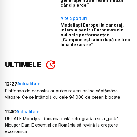
generație nu se resemnează
când pierde”
Alte Sporturi
Medaliații Europei la canotaj,
interviu pentru Euronews din
culisele performanței:
„Campion ești abia după ce treci
linia de sosire”
ULTIMELE
12:27
Actualitate
Platforma de cadastru ar putea reveni online săptămâna
viitoare. Ce se întâmplă cu cele 94.000 de cereri blocate
11:40
Actualitate
UPDATE Moody’s: România evită retrogradarea la „junk”.
Nicușor Dan: E esențial ca România să revină la creștere
economică