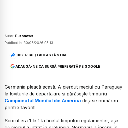
Autor:
Euronews
Publicat la:
30/06/2026 05:13
DISTRIBUIȚI ACEASTĂ ȘTIRE
ADAUGĂ-NE CA SURSĂ PREFERATĂ PE GOOGLE
Germania pleacă acasă. A pierdut meciul cu Paraguay
la loviturile de departajare și părăsește timpuriu
Campionatul Mondial din America
deși se numărau
printre favoriți.
Scorul era 1 la 1 la finalul timpului regulamentar, așa
că meciul a intrat în prelungiri. Germania a înscris în