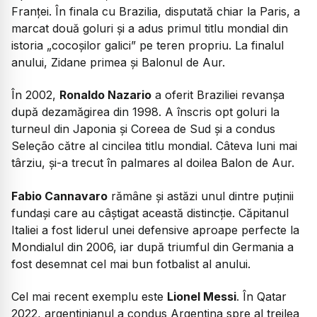
Franței. În finala cu Brazilia, disputată chiar la Paris, a
marcat două goluri și a adus primul titlu mondial din
istoria „cocoșilor galici” pe teren propriu. La finalul
anului, Zidane primea și Balonul de Aur.
În 2002,
Ronaldo Nazario
a oferit Braziliei revanșa
după dezamăgirea din 1998. A înscris opt goluri la
turneul din Japonia și Coreea de Sud și a condus
Seleção către al cincilea titlu mondial. Câteva luni mai
târziu, și-a trecut în palmares al doilea Balon de Aur.
Fabio Cannavaro
rămâne și astăzi unul dintre puținii
fundași care au câștigat această distincție. Căpitanul
Italiei a fost liderul unei defensive aproape perfecte la
Mondialul din 2006, iar după triumful din Germania a
fost desemnat cel mai bun fotbalist al anului.
Cel mai recent exemplu este
Lionel Messi
. În Qatar
2022, argentinianul a condus Argentina spre al treilea