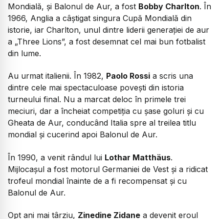
Mondială, și Balonul de Aur, a fost
Bobby Charlton
. În
1966, Anglia a câștigat singura Cupă Mondială din
istorie, iar Charlton, unul dintre liderii generației de aur
a „Three Lions”, a fost desemnat cel mai bun fotbalist
din lume.
Au urmat italienii. În 1982,
Paolo Rossi
a scris una
dintre cele mai spectaculoase povești din istoria
turneului final. Nu a marcat deloc în primele trei
meciuri, dar a încheiat competiția cu șase goluri și cu
Gheata de Aur, conducând Italia spre al treilea titlu
mondial și cucerind apoi Balonul de Aur.
În 1990, a venit rândul lui
Lothar Matthäus
.
Mijlocașul a fost motorul Germaniei de Vest și a ridicat
trofeul mondial înainte de a fi recompensat și cu
Balonul de Aur.
Opt ani mai târziu,
Zinedine Zidane
a devenit eroul