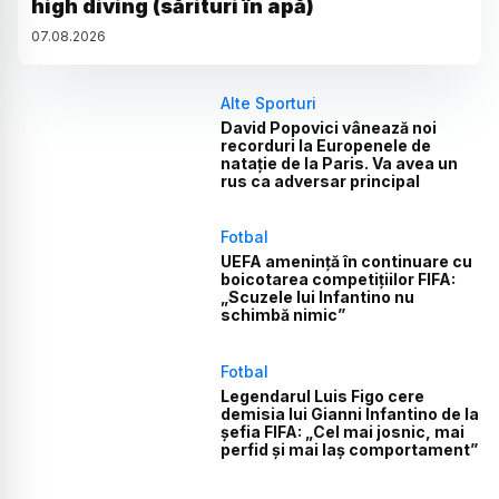
high diving (sărituri în apă)
07
.
08
.
2026
Alte Sporturi
David Popovici vânează noi
recorduri la Europenele de
natație de la Paris. Va avea un
rus ca adversar principal
Fotbal
UEFA amenință în continuare cu
boicotarea competițiilor FIFA:
„Scuzele lui Infantino nu
schimbă nimic”
Fotbal
Legendarul Luis Figo cere
demisia lui Gianni Infantino de la
șefia FIFA: „Cel mai josnic, mai
perfid și mai laș comportament”