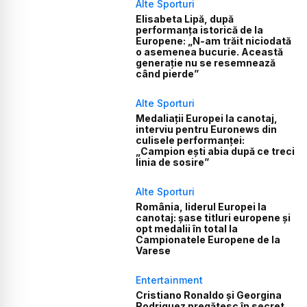
Alte Sporturi
Elisabeta Lipă, după
performanța istorică de la
Europene: „N-am trăit niciodată
o asemenea bucurie. Această
generație nu se resemnează
când pierde”
Alte Sporturi
Medaliații Europei la canotaj,
interviu pentru Euronews din
culisele performanței:
„Campion ești abia după ce treci
linia de sosire”
Alte Sporturi
România, liderul Europei la
canotaj: șase titluri europene și
opt medalii în total la
Campionatele Europene de la
Varese
Entertainment
Cristiano Ronaldo și Georgina
Rodriguez pregătesc în secret