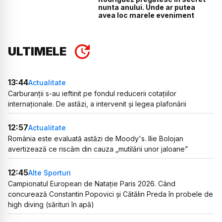
nunta anului. Unde ar putea
avea loc marele eveniment
ULTIMELE
13:44
Actualitate
Carburanții s-au ieftinit pe fondul reducerii cotațiilor
internaționale. De astăzi, a intervenit și legea plafonării
12:57
Actualitate
România este evaluată astăzi de Moody's. Ilie Bolojan
avertizează ce riscăm din cauza „mutilării unor jaloane”
12:45
Alte Sporturi
Campionatul European de Natație Paris 2026. Când
concurează Constantin Popovici și Cătălin Preda în probele de
high diving (sărituri în apă)