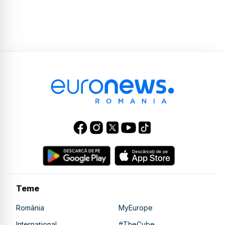
Teme
România
MyEurope
Internațional
#TheCube