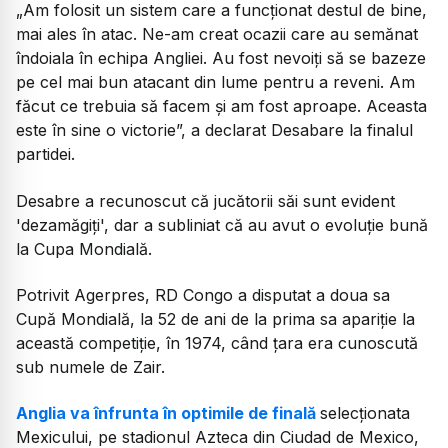
„Am folosit un sistem care a funcționat destul de bine,
mai ales în atac. Ne-am creat ocazii care au semănat
îndoiala în echipa Angliei. Au fost nevoiți să se bazeze
pe cel mai bun atacant din lume pentru a reveni. Am
făcut ce trebuia să facem și am fost aproape. Aceasta
este în sine o victorie
”, a declarat Desabare la finalul
partidei.
Desabre a recunoscut că jucătorii săi sunt evident
'dezamăgiți', dar a subliniat că au avut o evoluție bună
la Cupa Mondială.
Potrivit Agerpres, RD Congo a disputat a doua sa
Cupă Mondială, la 52 de ani de la prima sa apariție la
această competiție, în 1974, când țara era cunoscută
sub numele de Zair.
Anglia va înfrunta în optimile de finală
selecționata
Mexicului, pe stadionul Azteca din Ciudad de Mexico,