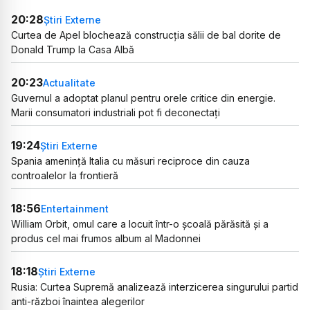
20:28
Știri Externe
Curtea de Apel blochează construcția sălii de bal dorite de
Donald Trump la Casa Albă
20:23
Actualitate
Guvernul a adoptat planul pentru orele critice din energie.
Marii consumatori industriali pot fi deconectați
19:24
Știri Externe
Spania amenință Italia cu măsuri reciproce din cauza
controalelor la frontieră
18:56
Entertainment
William Orbit, omul care a locuit într-o școală părăsită și a
produs cel mai frumos album al Madonnei
18:18
Știri Externe
Rusia: Curtea Supremă analizează interzicerea singurului partid
anti-război înaintea alegerilor