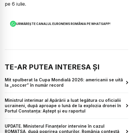
pe 6 iulie.
URMĂREȘTE CANALUL EURONEWS ROMÂNIA PE WHATSAPP!
TE-AR PUTEA INTERESA ȘI
Mit spulberat la Cupa Mondială 2026: americanii se uită
la „soccer” în număr record
Ministrul interimar al Apărării a luat legătura cu oficialii
ucraineni, după aproape o lună de la explozia dronei în
Portul Constanța: Aștept și eu raportul
UPDATE. Ministerul Finanțelor intervine în cazul
ROMATSA, după poprirea conturilor. România contestă