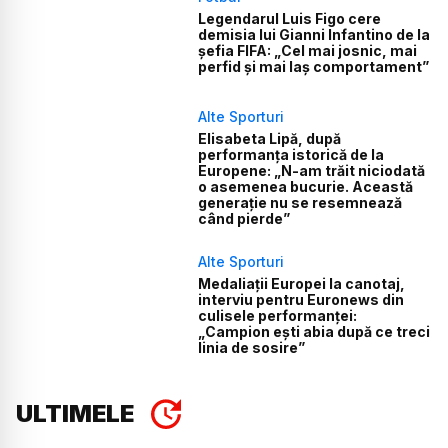
Legendarul Luis Figo cere
demisia lui Gianni Infantino de la
șefia FIFA: „Cel mai josnic, mai
perfid și mai laș comportament”
Alte Sporturi
Elisabeta Lipă, după
performanța istorică de la
Europene: „N-am trăit niciodată
o asemenea bucurie. Această
generație nu se resemnează
când pierde”
Alte Sporturi
Medaliații Europei la canotaj,
interviu pentru Euronews din
culisele performanței:
„Campion ești abia după ce treci
linia de sosire”
ULTIMELE