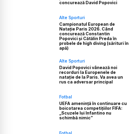
concurează David Popovici
Alte Sporturi
Campionatul European de
Natație Paris 2026. Când
concurează Constantin
Popovici și Cătălin Preda în
probele de high diving (sărituri în
apă)
Alte Sporturi
David Popovici vânează noi
recorduri la Europenele de
natație de la Paris. Va avea un
rus ca adversar principal
Fotbal
UEFA amenință în continuare cu
boicotarea competițiilor FIFA:
„Scuzele lui Infantino nu
schimbă nimic”
Fotbal