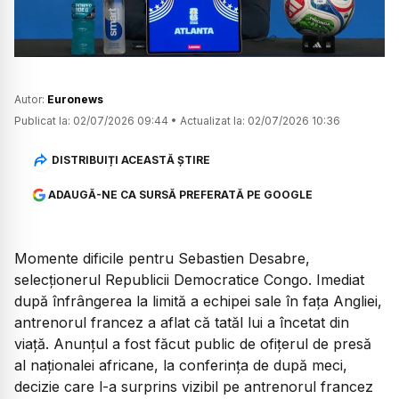
Autor:
Euronews
Publicat la:
02/07/2026 09:44
•
Actualizat la:
02/07/2026 10:36
DISTRIBUIȚI ACEASTĂ ȘTIRE
ADAUGĂ-NE CA SURSĂ PREFERATĂ PE GOOGLE
Momente dificile pentru Sebastien Desabre,
selecționerul Republicii Democratice Congo. Imediat
după înfrângerea la limită a echipei sale în fața Angliei,
antrenorul francez a aflat că tatăl lui a încetat din
viață. Anunțul a fost făcut public de ofițerul de presă
al naționalei africane, la conferința de după meci,
decizie care l-a surprins vizibil pe antrenorul francez