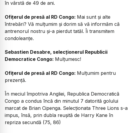
în vârstă de 49 de ani.
Ofițerul de presă al RD Congo:
Mai sunt și alte
întrebări? Vă mulțumim și dorim să vă informăm că
antrenorul nostru și-a pierdut tatăl. Îi transmitem
condoleanțe.
Sebastien Desabre, selecționerul Republicii
Democratice Congo:
Mulțumesc!
Ofițerul de presă al RD Congo:
Mulțumim pentru
prezență.
În meciul împotriva Angliei, Republica Democratică
Congo a condus încă din minutul 7 datorită golului
marcat de Brian Cipenga. Selecționata Three Lions s-a
impus, însă, prin dubla reușită de Harry Kane în
repriza secundă (75, 86)