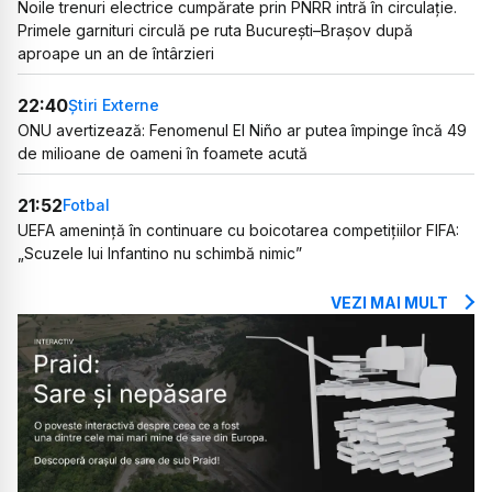
Noile trenuri electrice cumpărate prin PNRR intră în circulație.
Primele garnituri circulă pe ruta București–Brașov după
aproape un an de întârzieri
22:40
Știri Externe
ONU avertizează: Fenomenul El Niño ar putea împinge încă 49
de milioane de oameni în foamete acută
21:52
Fotbal
UEFA amenință în continuare cu boicotarea competițiilor FIFA:
„Scuzele lui Infantino nu schimbă nimic”
VEZI MAI MULT