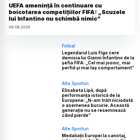
UEFA amenință în continuare cu
boicotarea competițiilor FIFA: „Scuzele
lui Infantino nu schimbă nimic”
06
.
08
.
2026
Fotbal
Legendarul Luis Figo cere
demisia lui Gianni Infantino de la
șefia FIFA: „Cel mai josnic, mai
perfid și mai laș comportament”
Alte Sporturi
Elisabeta Lipă, după
performanța istorică de la
Europene: „N-am trăit niciodată
o asemenea bucurie. Această
generație nu se resemnează
când pierde”
Alte Sporturi
Medaliații Europei la canotaj,