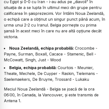
cu Egipt și 0-0 cu Iran - i-au adus pe „diavoli” în
situația de a se lupta în ultimul meci din grupe pentru
calificarea în șaisprezecimi. Vor întâlni Noua Zeelandă,
o echipă care a obținut un singur punct până acum, în
urma unui 2-2 cu Iranul. Belgia pornește cu prima
șansă în acest meci în care nu are altă opțiune decât
victoria.
Noua Zeelandă, echipa probabilă:
Crocombe -
Payne, Surman, Boxall, Cacace - Stamenic, Bell -
McCowatt, Singh, Just - Wood
Belgia, echipa probabilă:
Courtois - Meunier,
Theate, Mechele, De Cuyper - Raskin, Tielemans -
Saelemaekers, De Bruyne, Trossard - Lukaku
Meciul Noua Zeelandă - Belgia se joacă de la ora
06:00, în Canada, la Vancouver, și este transmis de
Antena 1.