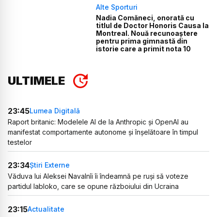
Alte Sporturi
Nadia Comăneci, onorată cu
titlul de Doctor Honoris Causa la
Montreal. Nouă recunoaștere
pentru prima gimnastă din
istorie care a primit nota 10
ULTIMELE
23:45
Lumea Digitală
Raport britanic: Modelele AI de la Anthropic și OpenAI au
manifestat comportamente autonome și înșelătoare în timpul
testelor
23:34
Știri Externe
Văduva lui Aleksei Navalnîi îi îndeamnă pe ruși să voteze
partidul Iabloko, care se opune războiului din Ucraina
23:15
Actualitate