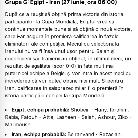
Grupa G: Egipt - Iran (27 iunie, ora 06:00)
După ce a reușit să obțină prima victorie din istoria
participărilor la Cupa Mondială, Egiptul vrea să
continue momentele bune și să obțină o nouă victorie,
care i-ar asigura în premieră calificarea în fazele
eliminatorii ale competiției. Meciul cu selecționata
Iranului nu va fi însă unul ușor pentru Salah și
coechipierii săi. Iranienii au obținut, în ultimul meci, un
rezultat de egalitate (scor 0-0) în fața mult mai
puternicei echipe a Belgiei și vor intra în acest meci cu
încrederea că vor putea obține mai mult. Și pentru
Iran, calificarea în șaisprezecimi ar fi o premieră în
istoria participării echipei la Cupa Mondială.
Egipt, echipa probabilă:
Shobeir - Hany, Ibrahim,
Rabia, Fatouh - Attia, Lasheen - Salah, Ashour, Ziko -
Marmoush
Iran, echipa probabilă:
Beiranvand - Rezaeian,