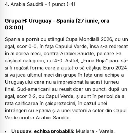
Arabia Saudită - 1 punct (-4)
Grupa H: Uruguay - Spania (27 iunie, ora
03:00)
Spania a pornit cu stângul Cupa Mondială 2026, cu un
egal, scor 0-0, în fața Capului Verde, însă s-a redresat
în al doilea meci, contra Arabiei Saudite, pe care l-a
câștigat categoric, cu 4-0. Astfel, „Furia Roja” pare să-
și fi regăsit forma care a ajutat-o să câștige Euro 2024
și va juca ultimul meci din grupe în fața unei echipe a
Uruguayului care nu a impresionat la acest turneu
final. Sud-americanii au reușit doar un punct, după un
egal, scor 2-2, cu Capul Verde, și sunt în pericol de a
rata calificarea în șaisprezecimi, în cazul unei
înfrângeri cu Spania și a unei victorii a celor din Capul
Verde contra Arabiei Saudite.
Uruguay, echipa probabilă:
Muslera - Varela,