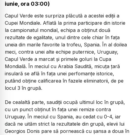
iunie, ora 03:00)
Capul Verde este surpriza plăcută a acestei ediții a
Cupei Mondiale. Aflată la prima participare din istorie
la campionatul mondial, echipa a obținut două
rezultate de egalitate, unul dintre cele chiar în fața
uneia din marile favorite la trofeu, Spania. În al doilea
meci, contra unei alte echipe puternice, Uruguay,
Capul Verde a marcat și primele goluri la Cupa
Mondială. În meciul cu Arabia Saudită, micuța țară
insulară se află în fața unei perfomanțe istorice,
putând obține calificarea în fazele eliminatorii, de pe
locul 3 în grupă.
De cealaltă parte, saudiții ocupă ultimul loc în grupă,
cu un punct obținut în fața unei remize contra
Uruguay. În meciul cu Spania, au cedat cu 0-4, iar
dacă ne uităm strict la rezultatele din grupă, elevii lui
Georgios Donis pare să pornească cu șansa a doua în