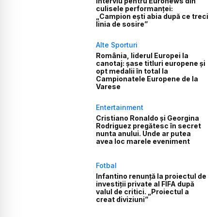
interviu pentru Euronews din
culisele performanței:
„Campion ești abia după ce treci
linia de sosire”
Alte Sporturi
România, liderul Europei la
canotaj: șase titluri europene și
opt medalii în total la
Campionatele Europene de la
Varese
Entertainment
Cristiano Ronaldo și Georgina
Rodriguez pregătesc în secret
nunta anului. Unde ar putea
avea loc marele eveniment
Fotbal
Infantino renunță la proiectul de
investiții private al FIFA după
valul de critici. „Proiectul a
creat diviziuni”