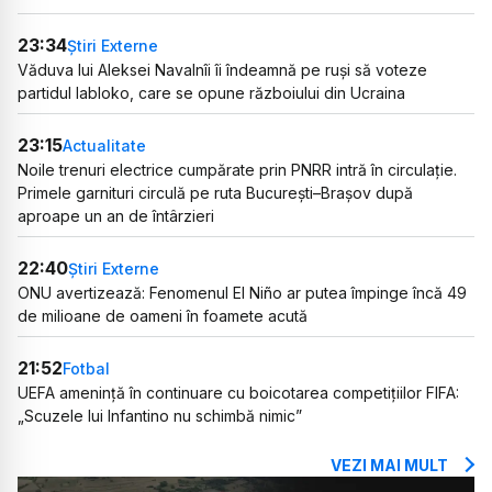
23:34
Știri Externe
Văduva lui Aleksei Navalnîi îi îndeamnă pe ruși să voteze
partidul Iabloko, care se opune războiului din Ucraina
23:15
Actualitate
Noile trenuri electrice cumpărate prin PNRR intră în circulație.
Primele garnituri circulă pe ruta București–Brașov după
aproape un an de întârzieri
22:40
Știri Externe
ONU avertizează: Fenomenul El Niño ar putea împinge încă 49
de milioane de oameni în foamete acută
21:52
Fotbal
UEFA amenință în continuare cu boicotarea competițiilor FIFA:
„Scuzele lui Infantino nu schimbă nimic”
VEZI MAI MULT