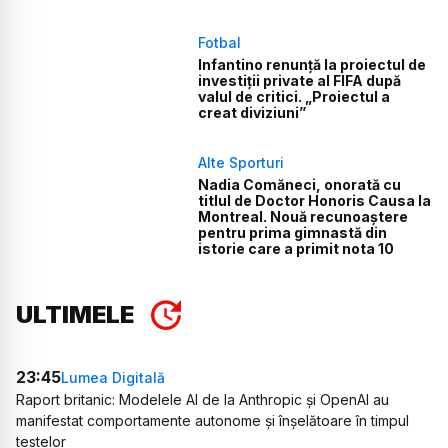
Fotbal
Infantino renunță la proiectul de
investiții private al FIFA după
valul de critici. „Proiectul a
creat diviziuni”
Alte Sporturi
Nadia Comăneci, onorată cu
titlul de Doctor Honoris Causa la
Montreal. Nouă recunoaștere
pentru prima gimnastă din
istorie care a primit nota 10
ULTIMELE
23:45
Lumea Digitală
Raport britanic: Modelele AI de la Anthropic și OpenAI au
manifestat comportamente autonome și înșelătoare în timpul
testelor