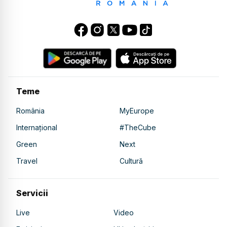
Teme
România
MyEurope
Internațional
#TheCube
Green
Next
Travel
Cultură
Servicii
Live
Video