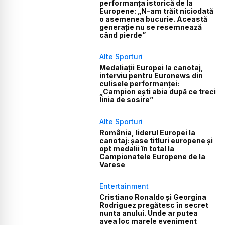
performanța istorică de la
Europene: „N-am trăit niciodată
o asemenea bucurie. Această
generație nu se resemnează
când pierde”
Alte Sporturi
Medaliații Europei la canotaj,
interviu pentru Euronews din
culisele performanței:
„Campion ești abia după ce treci
linia de sosire”
Alte Sporturi
România, liderul Europei la
canotaj: șase titluri europene și
opt medalii în total la
Campionatele Europene de la
Varese
Entertainment
Cristiano Ronaldo și Georgina
Rodriguez pregătesc în secret
nunta anului. Unde ar putea
avea loc marele eveniment