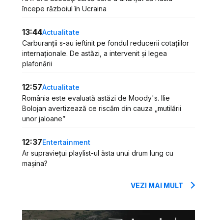
începe războiul în Ucraina
13:44
Actualitate
Carburanții s-au ieftinit pe fondul reducerii cotațiilor
internaționale. De astăzi, a intervenit și legea
plafonării
12:57
Actualitate
România este evaluată astăzi de Moody's. Ilie
Bolojan avertizează ce riscăm din cauza „mutilării
unor jaloane”
12:37
Entertainment
Ar supraviețui playlist-ul ăsta unui drum lung cu
mașina?
VEZI MAI MULT