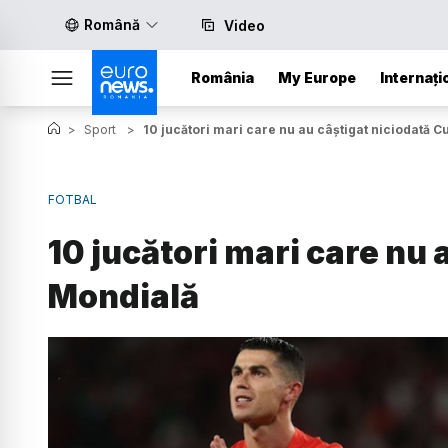
Română
Video
România
My Europe
Internați
>
Sport
>
10 jucători mari care nu au câștigat niciodată 
FOTBAL
10 jucători mari care nu
Mondială