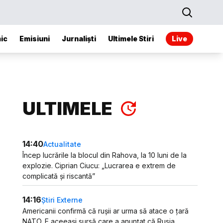
ic
Emisiuni
Jurnaliști
Ultimele Stiri
Live
ULTIMELE
14:40
Actualitate
Încep lucrările la blocul din Rahova, la 10 luni de la
explozie. Ciprian Ciucu: „Lucrarea e extrem de
complicată și riscantă”
14:16
Știri Externe
Americanii confirmă că rușii ar urma să atace o țară
NATO. E aceeași sursă care a anunțat că Rusia