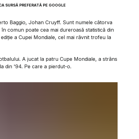
CA SURSĂ PREFERATĂ PE GOOGLE
berto Baggio, Johan Cruyff. Sunt numele câtorva
 au în comun poate cea mai dureroasă statistică din
 ediție a Cupei Mondiale, cel mai râvnit trofeu la
otbalului. A jucat la patru Cupe Mondiale, a strâns
ala din '94. Pe care a pierdut-o.