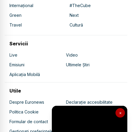
Internațional
#TheCube
Green
Next
Travel
Cultură
Servicii
Live
Video
Emisiuni
Ultimele Știri
Aplicația Mobilă
Utile
Despre Euronews
Declarație accesibilitate
Politica Cookie
Politica de confidențialitate
×
Formular de contact
Transparență în utilizarea AI
Gestionați preferințele