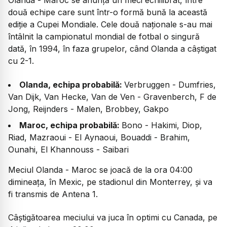
Olanda - Maroc se anunță un meci echilibrat, între
două echipe care sunt într-o formă bună la această
ediție a Cupei Mondiale. Cele două naționale s-au mai
întâlnit la campionatul mondial de fotbal o singură
dată, în 1994, în faza grupelor, când Olanda a câștigat
cu 2-1.
Olanda, echipa probabilă:
Verbruggen - Dumfries,
Van Dijk, Van Hecke, Van de Ven - Gravenberch, F de
Jong, Reijnders - Malen, Brobbey, Gakpo
Maroc, echipa probabilă:
Bono - Hakimi, Diop,
Riad, Mazraoui - El Aynaoui, Bouaddi - Brahim,
Ounahi, El Khannouss - Saibari
Meciul Olanda - Maroc se joacă de la ora 04:00
dimineața, în Mexic, pe stadionul din Monterrey, și va
fi transmis de Antena 1.
Câștigătoarea meciului va juca în optimi cu Canada, pe