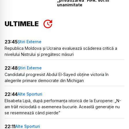
„privatizarea” FIFA. Vot în
unanimitate
ULTIMELE
23:45
Știri Externe
Republica Moldova și Ucraina evaluează scăderea critică a
nivelului Nistrului și pregătesc măsuri
22:48
Știri Externe
Candidatul progresist Abdul El-Sayed obține victoria în
alegerile primare democrate din Michigan
22:44
Alte Sporturi
Elisabeta Lipă, după performanța istorică de la Europene: „N-
am trăit niciodată o asemenea bucurie. Această generație nu
se resemnează când pierde”
22:11
Alte Sporturi