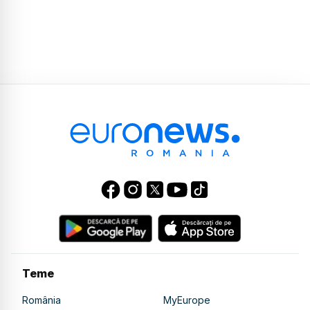
Teme
România
MyEurope