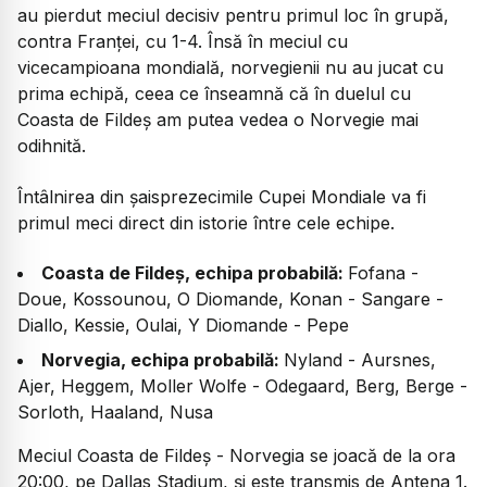
au pierdut meciul decisiv pentru primul loc în grupă,
contra Franței, cu 1-4. Însă în meciul cu
vicecampioana mondială, norvegienii nu au jucat cu
prima echipă, ceea ce înseamnă că în duelul cu
Coasta de Fildeș am putea vedea o Norvegie mai
odihnită.
Întâlnirea din șaisprezecimile Cupei Mondiale va fi
primul meci direct din istorie între cele echipe.
Coasta de Fildeș, echipa probabilă:
Fofana -
Doue, Kossounou, O Diomande, Konan - Sangare -
Diallo, Kessie, Oulai, Y Diomande - Pepe
Norvegia, echipa probabilă:
Nyland - Aursnes,
Ajer, Heggem, Moller Wolfe - Odegaard, Berg, Berge -
Sorloth, Haaland, Nusa
Meciul Coasta de Fildeș - Norvegia se joacă de la ora
20:00, pe Dallas Stadium, și este transmis de Antena 1.