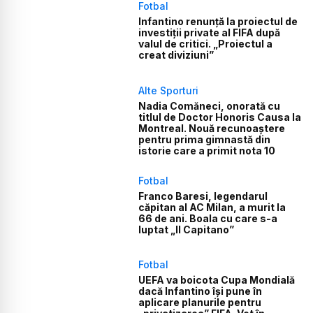
Fotbal
Infantino renunță la proiectul de
investiții private al FIFA după
valul de critici. „Proiectul a
creat diviziuni”
Alte Sporturi
Nadia Comăneci, onorată cu
titlul de Doctor Honoris Causa la
Montreal. Nouă recunoaștere
pentru prima gimnastă din
istorie care a primit nota 10
Fotbal
Franco Baresi, legendarul
căpitan al AC Milan, a murit la
66 de ani. Boala cu care s-a
luptat „Il Capitano”
Fotbal
UEFA va boicota Cupa Mondială
dacă Infantino își pune în
aplicare planurile pentru