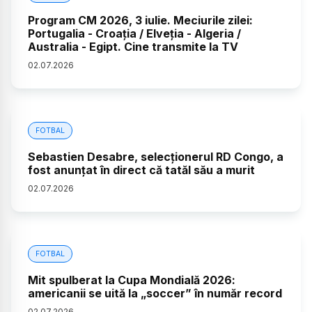
Program CM 2026, 3 iulie. Meciurile zilei:
Portugalia - Croația / Elveția - Algeria /
Australia - Egipt. Cine transmite la TV
02
.
07
.
2026
FOTBAL
Sebastien Desabre, selecționerul RD Congo, a
fost anunțat în direct că tatăl său a murit
02
.
07
.
2026
FOTBAL
Mit spulberat la Cupa Mondială 2026:
americanii se uită la „soccer” în număr record
02
.
07
.
2026