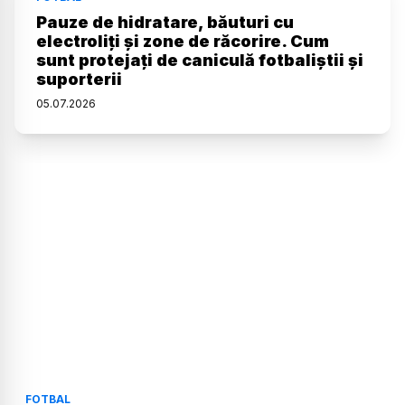
Pauze de hidratare, băuturi cu
electroliți și zone de răcorire. Cum
sunt protejați de caniculă fotbaliștii și
suporterii
05
.
07
.
2026
FOTBAL