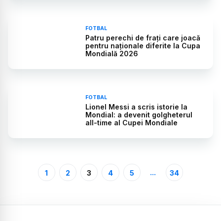
FOTBAL
Patru perechi de frați care joacă
pentru naționale diferite la Cupa
Mondială 2026
FOTBAL
Lionel Messi a scris istorie la
Mondial: a devenit golgheterul
all-time al Cupei Mondiale
...
1
2
3
4
5
34