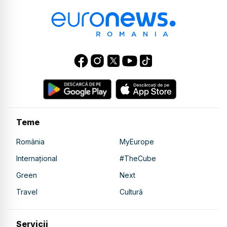
Teme
România
MyEurope
Internațional
#TheCube
Green
Next
Travel
Cultură
Servicii