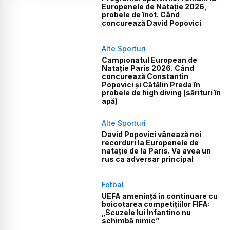
Europenele de Natație 2026,
probele de înot. Când
concurează David Popovici
Alte Sporturi
Campionatul European de
Natație Paris 2026. Când
concurează Constantin
Popovici și Cătălin Preda în
probele de high diving (sărituri în
apă)
Alte Sporturi
David Popovici vânează noi
recorduri la Europenele de
natație de la Paris. Va avea un
rus ca adversar principal
Fotbal
UEFA amenință în continuare cu
boicotarea competițiilor FIFA:
„Scuzele lui Infantino nu
schimbă nimic”