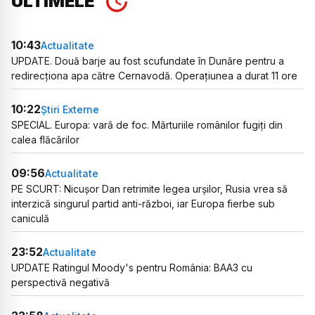
ULTIMELE
10:43
Actualitate
UPDATE. Două barje au fost scufundate în Dunăre pentru a
redirecționa apa către Cernavodă. Operațiunea a durat 11 ore
10:22
Știri Externe
SPECIAL. Europa: vară de foc. Mărturiile românilor fugiți din
calea flăcărilor
09:56
Actualitate
PE SCURT: Nicușor Dan retrimite legea urșilor, Rusia vrea să
interzică singurul partid anti-război, iar Europa fierbe sub
caniculă
23:52
Actualitate
UPDATE Ratingul Moody's pentru România: BAA3 cu
perspectivă negativă