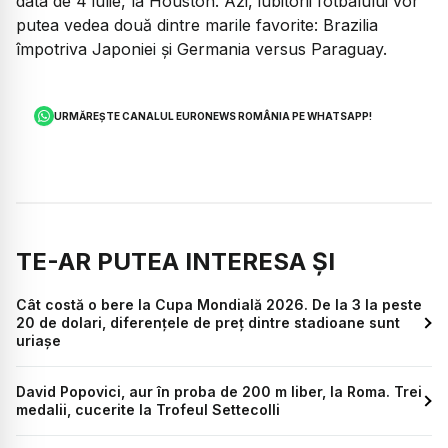
data de 4 iulie, la Houston. Azi, iubitorii fotbalului vor
putea vedea două dintre marile favorite: Brazilia
împotriva Japoniei și Germania versus Paraguay.
URMĂREȘTE CANALUL EURONEWS ROMÂNIA PE WHATSAPP!
TE-AR PUTEA INTERESA ȘI
Cât costă o bere la Cupa Mondială 2026. De la 3 la peste
20 de dolari, diferențele de preț dintre stadioane sunt
uriașe
David Popovici, aur în proba de 200 m liber, la Roma. Trei
medalii, cucerite la Trofeul Settecolli