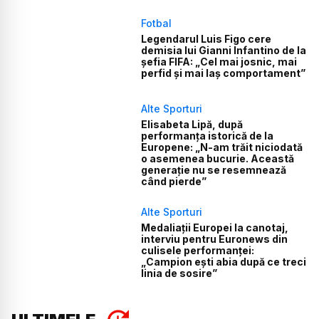
Fotbal
Legendarul Luis Figo cere
demisia lui Gianni Infantino de la
șefia FIFA: „Cel mai josnic, mai
perfid și mai laș comportament”
Alte Sporturi
Elisabeta Lipă, după
performanța istorică de la
Europene: „N-am trăit niciodată
o asemenea bucurie. Această
generație nu se resemnează
când pierde”
Alte Sporturi
Medaliații Europei la canotaj,
interviu pentru Euronews din
culisele performanței:
„Campion ești abia după ce treci
linia de sosire”