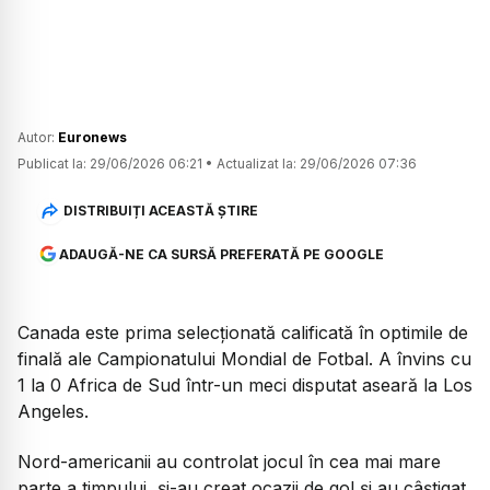
Autor:
Euronews
Publicat la:
29/06/2026 06:21
•
Actualizat la:
29/06/2026 07:36
DISTRIBUIȚI ACEASTĂ ȘTIRE
ADAUGĂ-NE CA SURSĂ PREFERATĂ PE GOOGLE
Canada este prima selecționată calificată în optimile de
finală ale Campionatului Mondial de Fotbal. A învins cu
1 la 0 Africa de Sud într-un meci disputat aseară la Los
Angeles.
Nord-americanii au controlat jocul în cea mai mare
parte a timpului, și-au creat ocazii de gol și au câștigat