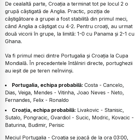
De cealaltă parte, Croația a terminat tot pe locul 2 o
grupă câștigată de Anglia. Practic, poziția de
câștigătoare a grupei a fost stabilită din primul meci,
când Anglia a câștigat cu 4-2. Pentru croați, au urmat
două vicorii în grupe, la limită: 1-0 cu Panama și 2-1 cu
Ghana.
Va fi primul meci dintre Portugalia și Croația la Cupa
Mondială. În precedentele întâlniri directe, portughezii
au ieșit de pe teren neînvinși.
Portugalia, echipa probabilă:
Costa - Cancelo,
Dias, Veiga, Mendes - Vitinha, Joao Neves - Neto,
Fernandes, Felix - Ronaldo
Croația, echipa probabilă:
Livakovic - Stanisic,
Sutalo, Pongracic, Gvardiol - Sucic, Modric, Kovacic -
Baturina, Budimir, Perisic
Meciul Portugalia - Croația se joacă de la ora 03:00,