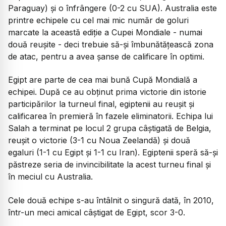
Paraguay) și o înfrângere (0-2 cu SUA). Australia este
printre echipele cu cel mai mic număr de goluri
marcate la această ediție a Cupei Mondiale - numai
două reușite - deci trebuie să-și îmbunătățească zona
de atac, pentru a avea șanse de calificare în optimi.
Egipt are parte de cea mai bună Cupă Mondială a
echipei. După ce au obținut prima victorie din istorie
participărilor la turneul final, egiptenii au reușit și
calificarea în premieră în fazele eliminatorii. Echipa lui
Salah a terminat pe locul 2 grupa câștigată de Belgia,
reușit o victorie (3-1 cu Noua Zeelandă) și două
egaluri (1-1 cu Egipt și 1-1 cu Iran). Egiptenii speră să-și
păstreze seria de invincibilitate la acest turneu final și
în meciul cu Australia.
Cele două echipe s-au întâlnit o singură dată, în 2010,
într-un meci amical câștigat de Egipt, scor 3-0.