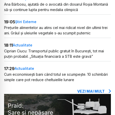
Ana Bărbosu, ajutată de o avocată din dosarul Roșia Montană
să-și continue lupta pentru medalia olimpică
19:05
Știri Externe
Prețurile alimentelor au atins cel mai ridicat nivel din ultimii trei
ani. Grâul și uleiurile vegetale s-au scumpit puternic
18:11
Actualitate
Ciprian Ciucu: Transportul public gratuit în București, tot mai
puțin probabil. „Situația financiară a STB este gravă”
17:29
Actualitate
Cum economisești bani când totul se scumpește. 10 schimbări
simple care pot reduce cheltuielile lunare
VEZI MAI MULT