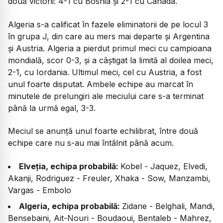
două victorii: 4-1 cu Bosnia și 2-1 cu Canada.
Algeria s-a calificat în fazele eliminatorii de pe locul 3
în grupa J, din care au mers mai departe și Argentina
și Austria. Algeria a pierdut primul meci cu campioana
mondială, scor 0-3, și a câștigat la limită al doilea meci,
2-1, cu Iordania. Ultimul meci, cel cu Austria, a fost
unul foarte disputat. Ambele echipe au marcat în
minutele de prelungiri ale meciului care s-a terminat
până la urmă egal, 3-3.
Meciul se anunță unul foarte echilibrat, între două
echipe care nu s-au mai întâlnit până acum.
Elveția, echipa probabilă:
Kobel - Jaquez, Elvedi,
Akanji, Rodriguez - Freuler, Xhaka - Sow, Manzambi,
Vargas - Embolo
Algeria, echipa probabilă:
Zidane - Belghali, Mandi,
Bensebaini, Ait-Nouri - Boudaoui, Bentaleb - Mahrez,