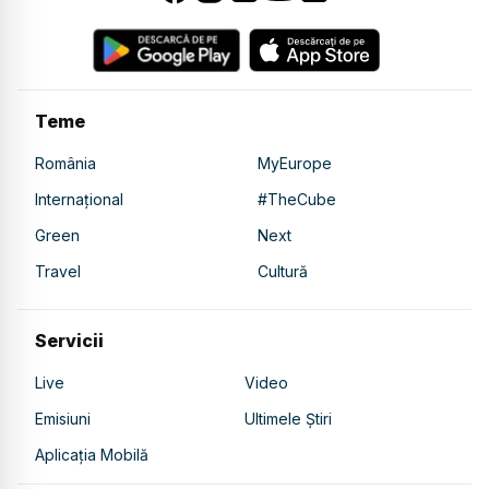
Teme
România
MyEurope
Internațional
#TheCube
Green
Next
Travel
Cultură
Servicii
Live
Video
Emisiuni
Ultimele Știri
Aplicația Mobilă