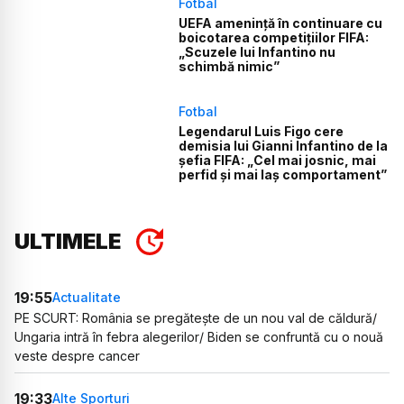
Fotbal
UEFA amenință în continuare cu
boicotarea competițiilor FIFA:
„Scuzele lui Infantino nu
schimbă nimic”
Fotbal
Legendarul Luis Figo cere
demisia lui Gianni Infantino de la
șefia FIFA: „Cel mai josnic, mai
perfid și mai laș comportament”
ULTIMELE
19:55
Actualitate
PE SCURT: România se pregătește de un nou val de căldură/
Ungaria intră în febra alegerilor/ Biden se confruntă cu o nouă
veste despre cancer
19:33
Alte Sporturi