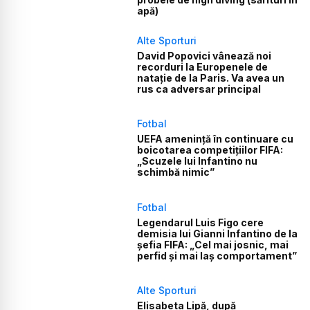
apă)
Alte Sporturi
David Popovici vânează noi
recorduri la Europenele de
natație de la Paris. Va avea un
rus ca adversar principal
Fotbal
UEFA amenință în continuare cu
boicotarea competițiilor FIFA:
„Scuzele lui Infantino nu
schimbă nimic”
Fotbal
Legendarul Luis Figo cere
demisia lui Gianni Infantino de la
șefia FIFA: „Cel mai josnic, mai
perfid și mai laș comportament”
Alte Sporturi
Elisabeta Lipă, după