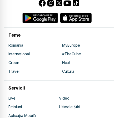
Teme
România
MyEurope
Internațional
#TheCube
Green
Next
Travel
Cultură
Servicii
Live
Video
Emisiuni
Ultimele Știri
Aplicația Mobilă