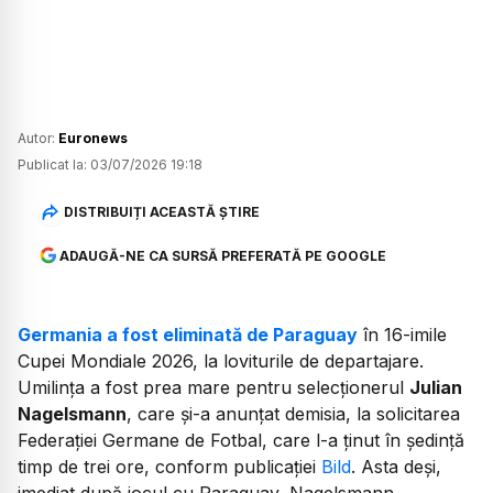
Autor:
Euronews
Publicat la:
03/07/2026 19:18
DISTRIBUIȚI ACEASTĂ ȘTIRE
ADAUGĂ-NE CA SURSĂ PREFERATĂ PE GOOGLE
Germania a fost eliminată de Paraguay
în 16-imile
Cupei Mondiale 2026, la loviturile de departajare.
Umilința a fost prea mare pentru selecționerul
Julian
Nagelsmann
, care și-a anunțat demisia, la solicitarea
Federației Germane de Fotbal, care l-a ținut în ședință
timp de trei ore, conform publicației
Bild
. Asta deși,
imediat după jocul cu Paraguay, Nagelsmann