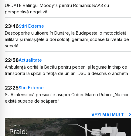
UPDATE Ratingul Moody's pentru România: BAA3 cu
perspectivă negativă
23:46
Știri Externe
Descoperire uluitoare în Dunăre, la Budapesta: o motocicletă
militară și rămășițele a doi soldați germani, scoase la iveală de
secetă
22:58
Actualitate
Ambulanță oprită la Bacău pentru pepeni și legume în timp ce
transporta la spital o fetiță de un an. DSU a deschis o anchetă
22:25
Știri Externe
SUA intensifică presiunile asupra Cubei. Marco Rubio: „Nu mai
există supape de scăpare”
VEZI MAI MULT