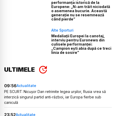
performanța istorică de la
Europene: „N-am trăit niciodată
o asemenea bucurie. Această
generație nu se resemnează
când pierde”
Alte Sporturi
Medaliații Europei la canotaj,
interviu pentru Euronews din
culisele performanței:
„Campion ești abia după ce treci
linia de sosire”
ULTIMELE
09:56
Actualitate
PE SCURT: Nicușor Dan retrimite legea urșilor, Rusia vrea să
interzică singurul partid anti-război, iar Europa fierbe sub
caniculă
23:52
Actualitate