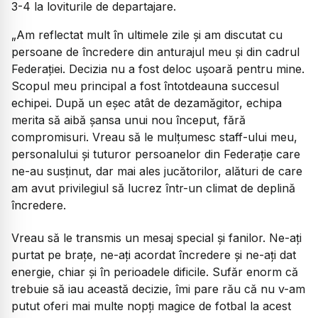
3-4 la loviturile de departajare.
„Am reflectat mult în ultimele zile și am discutat cu
persoane de încredere din anturajul meu și din cadrul
Federației. Decizia nu a fost deloc ușoară pentru mine.
Scopul meu principal a fost întotdeauna succesul
echipei. După un eșec atât de dezamăgitor, echipa
merita să aibă șansa unui nou început, fără
compromisuri. Vreau să le mulțumesc staff-ului meu,
personalului și tuturor persoanelor din Federație care
ne-au susținut, dar mai ales jucătorilor, alături de care
am avut privilegiul să lucrez într-un climat de deplină
încredere.
Vreau să le transmis un mesaj special și fanilor. Ne-ați
purtat pe brațe, ne-ați acordat încredere și ne-ați dat
energie, chiar și în perioadele dificile. Sufăr enorm că
trebuie să iau această decizie, îmi pare rău că nu v-am
putut oferi mai multe nopți magice de fotbal la acest