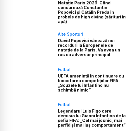
Natație Paris 2026. Când
concurează Constantin
Popovici și Cătălin Preda în
probele de high diving (sărituri în
apă)
Alte Sporturi
David Popovici vânează noi
recorduri la Europenele de
natație de la Paris. Va avea un
rus ca adversar principal
Fotbal
UEFA amenință în continuare cu
boicotarea competițiilor FIFA:
„Scuzele lui Infantino nu
schimbă nimic”
Fotbal
Legendarul Luis Figo cere
demisia lui Gianni Infantino de la
șefia FIFA: „Cel mai josnic, mai
perfid și mai laș comportament”