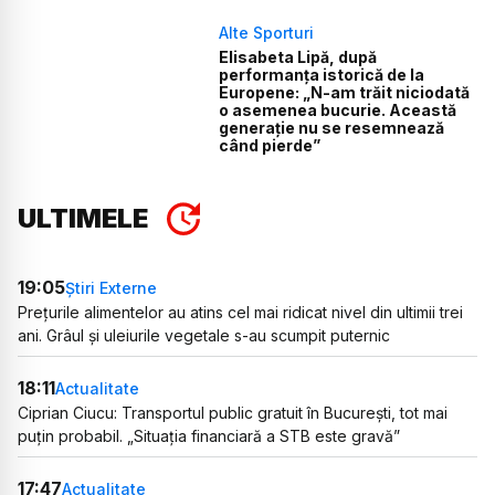
Alte Sporturi
Elisabeta Lipă, după
performanța istorică de la
Europene: „N-am trăit niciodată
o asemenea bucurie. Această
generație nu se resemnează
când pierde”
ULTIMELE
19:05
Știri Externe
Prețurile alimentelor au atins cel mai ridicat nivel din ultimii trei
ani. Grâul și uleiurile vegetale s-au scumpit puternic
18:11
Actualitate
Ciprian Ciucu: Transportul public gratuit în București, tot mai
puțin probabil. „Situația financiară a STB este gravă”
17:47
Actualitate