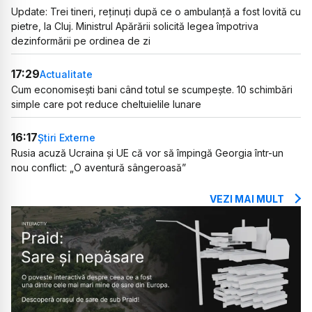
Update: Trei tineri, reținuți după ce o ambulanță a fost lovită cu
pietre, la Cluj. Ministrul Apărării solicită legea împotriva
dezinformării pe ordinea de zi
17:29
Actualitate
Cum economisești bani când totul se scumpește. 10 schimbări
simple care pot reduce cheltuielile lunare
16:17
Știri Externe
Rusia acuză Ucraina și UE că vor să împingă Georgia într-un
nou conflict: „O aventură sângeroasă”
VEZI MAI MULT