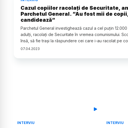
Cazul copiilor racolați de Securitate, a
Parchetul General. ”Au fost mii de copii,
candidează”
Parchetul General investighează cazul a cel puțin 12.000 
adulți, racolați de Securitate în vremea comunismului. Sc
însă, să fie trași la răspundere cei care i-au racolat pe cop
07
.
04
.
2023
INTERVIU
INTERVIU