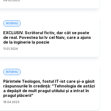
09
.
05
.
2023
INTERVIU
EXCLUSIV. Scriitorul fictiv, dar cât se poate
de real. Povestea lui Iv cel Naiv, care a ajuns
de la inginerie la poezie
11
.
01
.
2024
INTERVIU
Părintele Teologos, fostul IT-ist care și-a găsit
răspunsurile în credință: ”Tehnologia de astăzi
a depășit de mult pragul utilului și a intrat în
pragul plăcerii”
16
.
04
.
2023