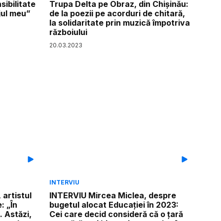
sibilitate
Trupa Delta pe Obraz, din Chișinău:
jul meu”
de la poezii pe acorduri de chitară,
la solidaritate prin muzică împotriva
războiului
20
.
03
.
2023
INTERVIU
artistul
INTERVIU Mircea Miclea, despre
: „În
bugetul alocat Educației în 2023:
 Astăzi,
Cei care decid consideră că o țară