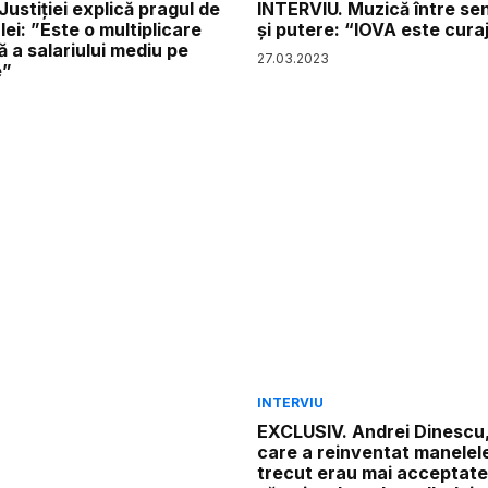
Justiției explică pragul de
INTERVIU. Muzică între sen
lei: ”Este o multiplicare
și putere: “IOVA este cura
ă a salariului mediu pe
27
.
03
.
2023
e”
INTERVIU
EXCLUSIV. Andrei Dinescu, 
care a reinventat manelele
trecut erau mai acceptate.