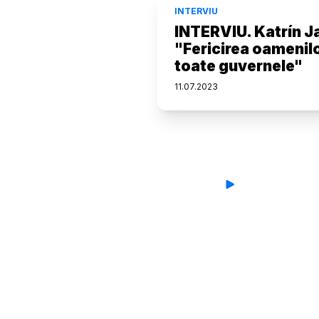
INTERVIU
INTERVIU. Katrín Ja
"Fericirea oamenilor
toate guvernele"
11
.
07
.
2023