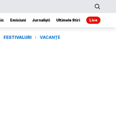
ic
Emisiuni
Jurnaliști
Ultimele Stiri
Live
FESTIVALURI
VACANȚE