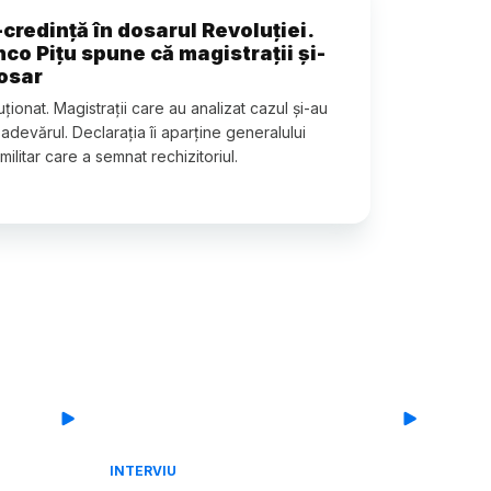
-credință în dosarul Revoluției.
co Pițu spune că magistrații și-
dosar
ționat. Magistrații care au analizat cazul și-au
adevărul. Declarația îi aparține generalului
ilitar care a semnat rechizitoriul.
INTERVIU