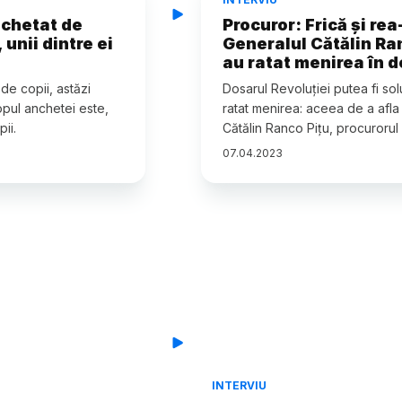
nchetat de
Procuror: Frică și rea
 unii dintre ei
Generalul Cătălin Ran
au ratat menirea în 
de copii, astăzi
Dosarul Revoluției putea fi solu
opul anchetei este,
ratat menirea: aceea de a afla 
ii.
Cătălin Ranco Pițu, procurorul m
07
.
04
.
2023
INTERVIU