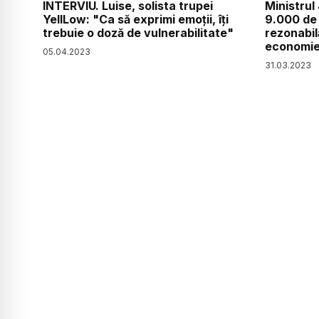
INTERVIU. Luise, solista trupei
Ministrul 
YellLow: "Ca să exprimi emoții, îți
9.000 de 
trebuie o doză de vulnerabilitate"
rezonabil
economi
05
.
04
.
2023
31
.
03
.
2023