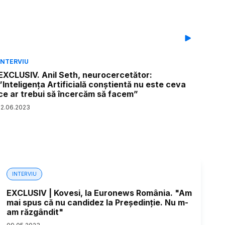
INTERVIU
EXCLUSIV. Anil Seth, neurocercetător:
”Inteligența Artificială conștientă nu este ceva
ce ar trebui să încercăm să facem”
12
.
06
.
2023
INTERVIU
EXCLUSIV | Kovesi, la Euronews România. "Am
mai spus că nu candidez la Președinție. Nu m-
am răzgândit"