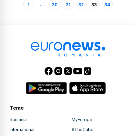
...
1
30
31
32
33
34
Teme
România
MyEurope
Internațional
#TheCube