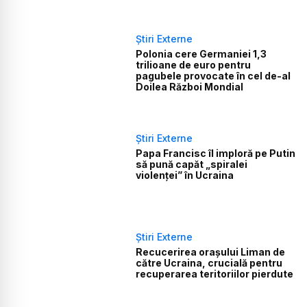
Știri Externe
Polonia cere Germaniei 1,3
trilioane de euro pentru
pagubele provocate în cel de-al
Doilea Război Mondial
Știri Externe
Papa Francisc îl imploră pe Putin
să pună capăt „spiralei
violenţei” în Ucraina
Știri Externe
Recucerirea oraşului Liman de
către Ucraina, crucială pentru
recuperarea teritoriilor pierdute