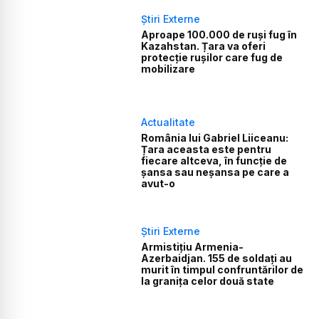
Știri Externe
Aproape 100.000 de ruși fug în
Kazahstan. Țara va oferi
protecție rușilor care fug de
mobilizare
Actualitate
România lui Gabriel Liiceanu:
Țara aceasta este pentru
fiecare altceva, în funcție de
șansa sau neșansa pe care a
avut-o
Știri Externe
Armistițiu Armenia-
Azerbaidjan. 155 de soldați au
murit în timpul confruntărilor de
la granița celor două state