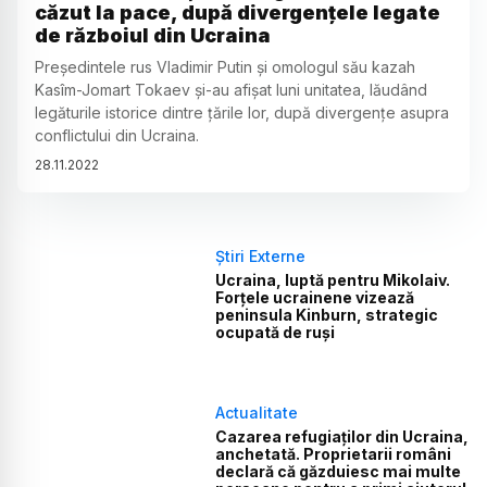
căzut la pace, după divergențele legate
de războiul din Ucraina
Preşedintele rus Vladimir Putin şi omologul său kazah
Kasîm-Jomart Tokaev şi-au afişat luni unitatea, lăudând
legăturile istorice dintre ţările lor, după divergenţe asupra
conflictului din Ucraina.
28
.
11
.
2022
Știri Externe
Ucraina, luptă pentru Mikolaiv.
Forțele ucrainene vizează
peninsula Kinburn, strategic
ocupată de ruși
Actualitate
Cazarea refugiaților din Ucraina,
anchetată. Proprietarii români
declară că găzduiesc mai multe