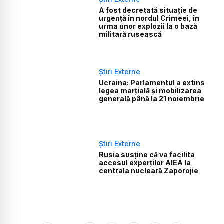
A fost decretată situație de
urgență în nordul Crimeei, în
urma unor explozii la o bază
militară rusească
Știri Externe
Ucraina: Parlamentul a extins
legea marţială şi mobilizarea
generală până la 21 noiembrie
Știri Externe
Rusia susține că va facilita
accesul experţilor AIEA la
centrala nucleară Zaporojie