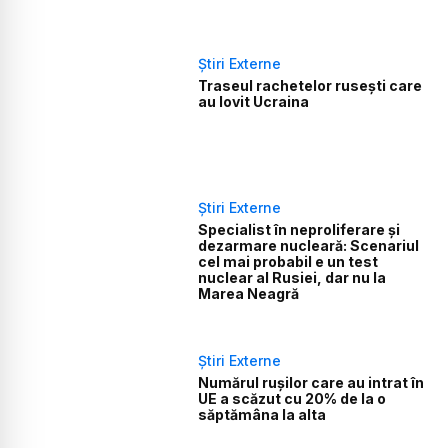
Știri Externe
Traseul rachetelor rusești care
au lovit Ucraina
Știri Externe
Specialist în neproliferare și
dezarmare nucleară: Scenariul
cel mai probabil e un test
nuclear al Rusiei, dar nu la
Marea Neagră
Știri Externe
Numărul rușilor care au intrat în
UE a scăzut cu 20% de la o
săptămâna la alta