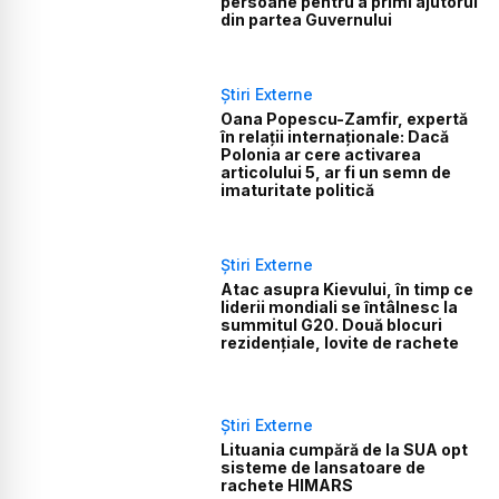
persoane pentru a primi ajutorul
din partea Guvernului
Știri Externe
Oana Popescu-Zamfir, expertă
în relații internaționale: Dacă
Polonia ar cere activarea
articolului 5, ar fi un semn de
imaturitate politică
Știri Externe
Atac asupra Kievului, în timp ce
liderii mondiali se întâlnesc la
summitul G20. Două blocuri
rezidențiale, lovite de rachete
Știri Externe
Lituania cumpără de la SUA opt
sisteme de lansatoare de
rachete HIMARS