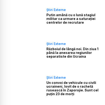
Știri Externe
Putin amână cu o lună stagiul
militar ca urmare a saturaţiei
centrelor de recrutare
Știri Externe
Războiul de lângă noi. Din ziua 1
până la anexarea regiunilor
separatiste din Ucraina
Știri Externe
Un convoi de vehicule cu civili
ucraineni, lovit de o rachetă
rusească în Zaporojie. Sunt cel
puțin 23 de morți