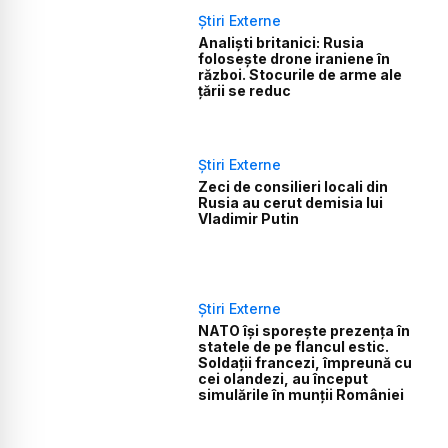
Știri Externe
Analiști britanici: Rusia
folosește drone iraniene în
război. Stocurile de arme ale
țării se reduc
Știri Externe
Zeci de consilieri locali din
Rusia au cerut demisia lui
Vladimir Putin
Știri Externe
NATO își sporește prezența în
statele de pe flancul estic.
Soldații francezi, împreună cu
cei olandezi, au început
simulările în munții României