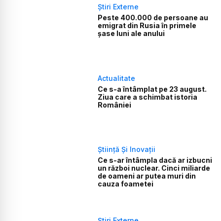
Știri Externe
Peste 400.000 de persoane au
emigrat din Rusia în primele
şase luni ale anului
Actualitate
Ce s-a întâmplat pe 23 august.
Ziua care a schimbat istoria
României
Știință Și Inovații
Ce s-ar întâmpla dacă ar izbucni
un război nuclear. Cinci miliarde
de oameni ar putea muri din
cauza foametei
Știri Externe