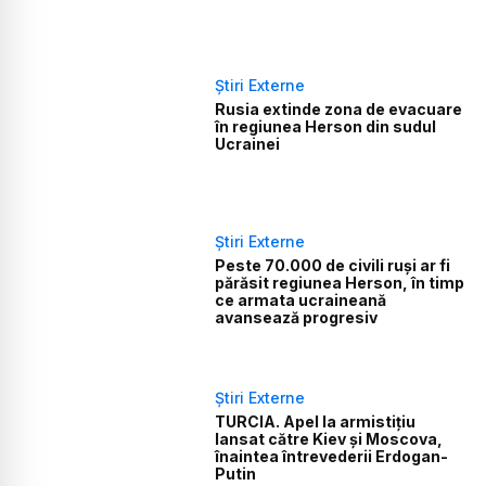
Știri Externe
Rusia extinde zona de evacuare
în regiunea Herson din sudul
Ucrainei
Știri Externe
Peste 70.000 de civili ruși ar fi
părăsit regiunea Herson, în timp
ce armata ucraineană
avansează progresiv
Știri Externe
TURCIA. Apel la armistiţiu
lansat către Kiev şi Moscova,
înaintea întrevederii Erdogan-
Putin