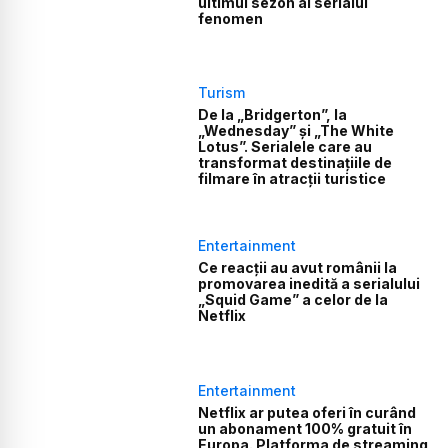
ultimul sezon al serialul
fenomen
Turism
De la „Bridgerton”, la
„Wednesday” și „The White
Lotus”. Serialele care au
transformat destinațiile de
filmare în atracții turistice
Entertainment
Ce reacții au avut românii la
promovarea inedită a serialului
„Squid Game” a celor de la
Netflix
Entertainment
Netflix ar putea oferi în curând
un abonament 100% gratuit în
Europa. Platforma de streaming