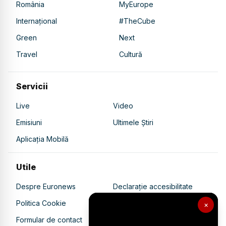
România
MyEurope
Internațional
#TheCube
Green
Next
Travel
Cultură
Servicii
Live
Video
Emisiuni
Ultimele Știri
Aplicația Mobilă
Utile
Despre Euronews
Declarație accesibilitate
Politica Cookie
Politica de confidențialitate
×
Formular de contact
Transparență în utilizarea AI