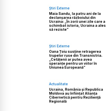
Știri Externe
Maia Sandu, la patru ani de la
declanșarea războiului din
Ucraina: „În zorii unei zile care a
schimbat istoria, Ucraina a ales
să reziste”
Știri Externe
Oana Țoiu susține retragerea
trupelor ruse din Transnistria.
„Cetățenii ar putea avea
speranțe pentru un viitor în
Uniunea Europeană”
Actualitate
Ucraina, România și Republica
Moldova au înființat Alianța
Cibernetică pentru Reziliență
Regională