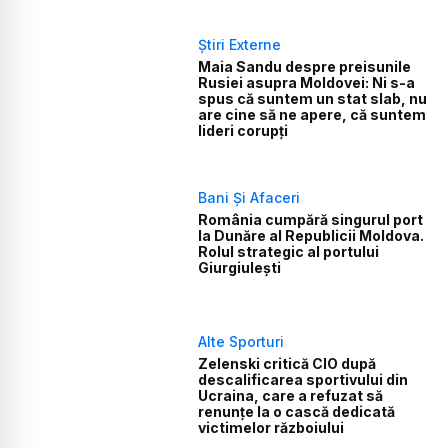
Știri Externe
Maia Sandu despre preisunile
Rusiei asupra Moldovei: Ni s-a
spus că suntem un stat slab, nu
are cine să ne apere, că suntem
lideri corupți
Bani Și Afaceri
România cumpără singurul port
la Dunăre al Republicii Moldova.
Rolul strategic al portului
Giurgiulești
Alte Sporturi
Zelenski critică CIO după
descalificarea sportivului din
Ucraina, care a refuzat să
renunțe la o cască dedicată
victimelor războiului