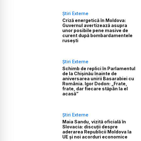
Știri Externe
Criză energetică în Moldova:
Guvernul avertizează asupra
unor posibile pene masive de
curent după bombardamentele
rusești
Știri Externe
Schimb de replici în Parlamentul
de la Chișinău înainte de
aniversarea unirii Basarabiei cu
România. Igor Dodon: „Frate,
frate, dar fiecare stăpân la el
acasă”
Știri Externe
Maia Sandu, vizită oficială în
Slovacia: discuții despre
aderarea Republicii Moldova la
UE și noi acorduri economice