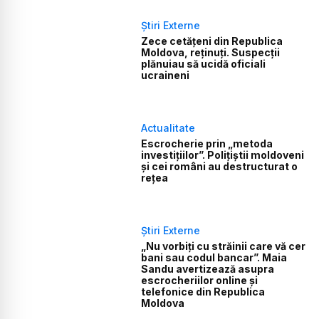
Știri Externe
Zece cetățeni din Republica
Moldova, reținuți. Suspecții
plănuiau să ucidă oficiali
ucraineni
Actualitate
Escrocherie prin „metoda
investițiilor”. Polițiștii moldoveni
și cei români au destructurat o
rețea
Știri Externe
„Nu vorbiți cu străinii care vă cer
bani sau codul bancar”. Maia
Sandu avertizează asupra
escrocheriilor online și
telefonice din Republica
Moldova