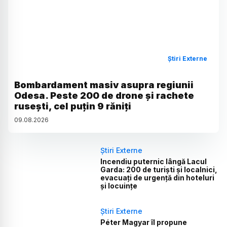
Știri Externe
Bombardament masiv asupra regiunii
Odesa. Peste 200 de drone și rachete
rusești, cel puțin 9 răniți
09
.
08
.
2026
Știri Externe
Incendiu puternic lângă Lacul
Garda: 200 de turiști și localnici,
evacuați de urgență din hoteluri
și locuințe
Știri Externe
Péter Magyar îl propune