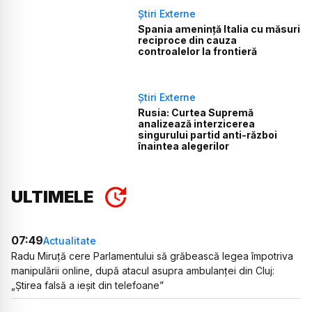
Știri Externe
Spania amenință Italia cu măsuri
reciproce din cauza
controalelor la frontieră
Știri Externe
Rusia: Curtea Supremă
analizează interzicerea
singurului partid anti-război
înaintea alegerilor
ULTIMELE
07:49
Actualitate
Radu Miruță cere Parlamentului să grăbească legea împotriva
manipulării online, după atacul asupra ambulanței din Cluj:
„Știrea falsă a ieșit din telefoane”