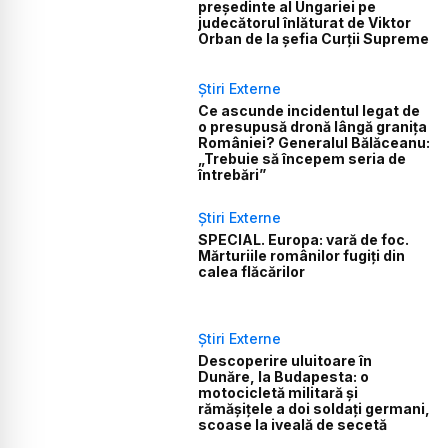
președinte al Ungariei pe
judecătorul înlăturat de Viktor
Orban de la șefia Curții Supreme
Știri Externe
Ce ascunde incidentul legat de
o presupusă dronă lângă granița
României? Generalul Bălăceanu:
„Trebuie să începem seria de
întrebări”
Știri Externe
SPECIAL. Europa: vară de foc.
Mărturiile românilor fugiți din
calea flăcărilor
Știri Externe
Descoperire uluitoare în
Dunăre, la Budapesta: o
motocicletă militară și
rămășițele a doi soldați germani,
scoase la iveală de secetă