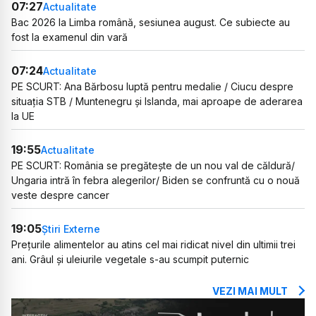
07:27
Actualitate
Bac 2026 la Limba română, sesiunea august. Ce subiecte au
fost la examenul din vară
07:24
Actualitate
PE SCURT: Ana Bărbosu luptă pentru medalie / Ciucu despre
situația STB / Muntenegru și Islanda, mai aproape de aderarea
la UE
19:55
Actualitate
PE SCURT: România se pregătește de un nou val de căldură/
Ungaria intră în febra alegerilor/ Biden se confruntă cu o nouă
veste despre cancer
19:05
Știri Externe
Prețurile alimentelor au atins cel mai ridicat nivel din ultimii trei
ani. Grâul și uleiurile vegetale s-au scumpit puternic
VEZI MAI MULT