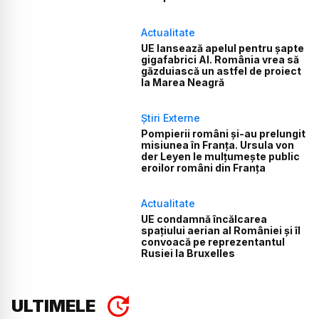
Actualitate
UE lansează apelul pentru șapte
gigafabrici AI. România vrea să
găzduiască un astfel de proiect
la Marea Neagră
Știri Externe
Pompierii români și-au prelungit
misiunea în Franța. Ursula von
der Leyen le mulțumește public
eroilor români din Franța
Actualitate
UE condamnă încălcarea
spațiului aerian al României și îl
convoacă pe reprezentantul
Rusiei la Bruxelles
ULTIMELE