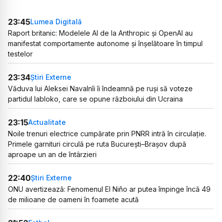
23:45
Lumea Digitală
Raport britanic: Modelele AI de la Anthropic și OpenAI au
manifestat comportamente autonome și înșelătoare în timpul
testelor
23:34
Știri Externe
Văduva lui Aleksei Navalnîi îi îndeamnă pe ruși să voteze
partidul Iabloko, care se opune războiului din Ucraina
23:15
Actualitate
Noile trenuri electrice cumpărate prin PNRR intră în circulație.
Primele garnituri circulă pe ruta București–Brașov după
aproape un an de întârzieri
22:40
Știri Externe
ONU avertizează: Fenomenul El Niño ar putea împinge încă 49
de milioane de oameni în foamete acută