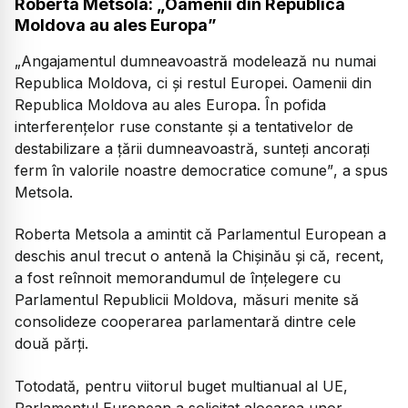
Roberta Metsola: „Oamenii din Republica
Moldova au ales Europa”
„Angajamentul dumneavoastră modelează nu numai
Republica Moldova, ci și restul Europei. Oamenii din
Republica Moldova au ales Europa. În pofida
interferențelor ruse constante și a tentativelor de
destabilizare a țării dumneavoastră, sunteți ancorați
ferm în valorile noastre democratice comune”
, a spus
Metsola.
Roberta Metsola a amintit că Parlamentul European a
deschis anul trecut o antenă la Chișinău și că, recent,
a fost reînnoit memorandumul de înțelegere cu
Parlamentul Republicii Moldova, măsuri menite să
consolideze cooperarea parlamentară dintre cele
două părți.
Totodată, pentru viitorul buget multianual al UE,
Parlamentul European a solicitat alocarea unor