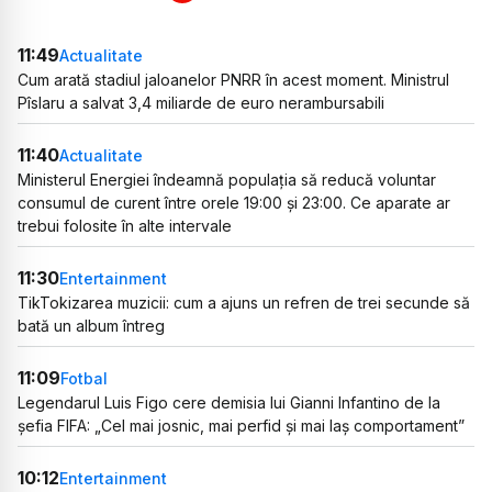
11:49
Actualitate
Cum arată stadiul jaloanelor PNRR în acest moment. Ministrul
Pîslaru a salvat 3,4 miliarde de euro nerambursabili
11:40
Actualitate
Ministerul Energiei îndeamnă populația să reducă voluntar
consumul de curent între orele 19:00 și 23:00. Ce aparate ar
trebui folosite în alte intervale
11:30
Entertainment
TikTokizarea muzicii: cum a ajuns un refren de trei secunde să
bată un album întreg
11:09
Fotbal
Legendarul Luis Figo cere demisia lui Gianni Infantino de la
șefia FIFA: „Cel mai josnic, mai perfid și mai laș comportament”
10:12
Entertainment