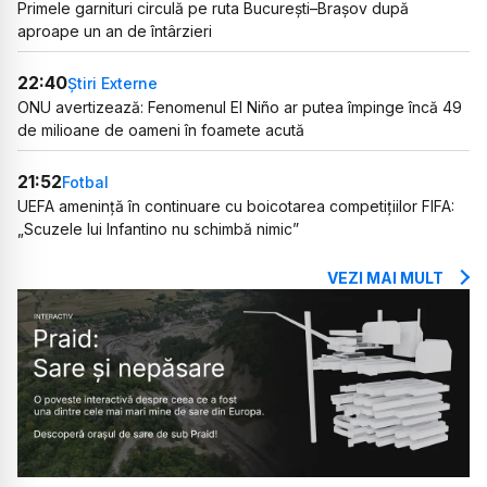
Primele garnituri circulă pe ruta București–Brașov după
aproape un an de întârzieri
22:40
Știri Externe
ONU avertizează: Fenomenul El Niño ar putea împinge încă 49
de milioane de oameni în foamete acută
21:52
Fotbal
UEFA amenință în continuare cu boicotarea competițiilor FIFA:
„Scuzele lui Infantino nu schimbă nimic”
VEZI MAI MULT