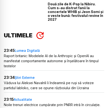
Două zile de K-Pop la Nibiru.
Cum s-au distrat fanii la
concertele WHIB și Jeon Somi și
o veste bună: festivalul revine în
2027
ULTIMELE
23:45
Lumea Digitală
Raport britanic: Modelele AI de la Anthropic și OpenAI au
manifestat comportamente autonome și înșelătoare în timpul
testelor
23:34
Știri Externe
Văduva lui Aleksei Navalnîi îi îndeamnă pe ruși să voteze
partidul Iabloko, care se opune războiului din Ucraina
23:15
Actualitate
Noile trenuri electrice cumpărate prin PNRR intră în circulație.