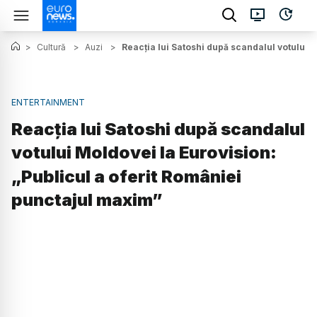
>
Cultură
>
Auzi
>
Reacția lui Satoshi după scandalul votului 
ENTERTAINMENT
Reacția lui Satoshi după scandalul
votului Moldovei la Eurovision:
„Publicul a oferit României
punctajul maxim”