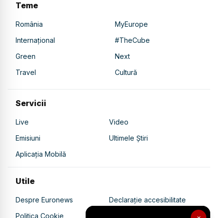
Teme
România
MyEurope
Internațional
#TheCube
Green
Next
Travel
Cultură
Servicii
Live
Video
Emisiuni
Ultimele Știri
Aplicația Mobilă
Utile
Despre Euronews
Declarație accesibilitate
Politica Cookie
Politica de confidențialitate
×