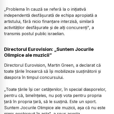
„
Problema în cauză se referă la o inițiativă
independentă desfășurată de echipa apropiată a
artistului, fără nicio finanțare interzisă, similară
activităților desfășurate și de alți concurenți”
, a
transmis postul public israelian.
Directorul Eurovision: „Suntem Jocurile
Olimpice ale muzicii”
Directorul Eurovision, Martin Green, a declarat că
toate țările încearcă să își mobilizeze susținătorii și
diaspora în timpul concursului.
„
Toate țările își cer cetățenilor, în special diasporelor,
pentru că, bineînțeles, nu poți vota pentru propria
țară în propria țară, să le susțină. Este un sport.
Suntem Jocurile Olimpice ale muzicii, așa că nu este
nimic neobișnuit în asta”
, a spus acesta.