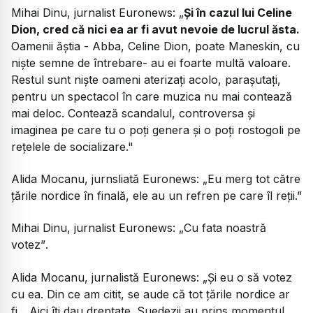
Mihai Dinu, jurnalist Euronews:
„
Și în cazul lui Celine
Dion, cred că nici ea ar fi avut nevoie de lucrul ăsta.
Oamenii ăștia - Abba, Celine Dion, poate Maneskin, cu
niște semne de întrebare- au ei foarte multă valoare.
Restul sunt niște oameni aterizați acolo, parașutați,
pentru un spectacol în care muzica nu mai contează
mai deloc. Contează scandalul, controversa și
imaginea pe care tu o poți genera și o poți rostogoli pe
rețelele de socializare."
Alida Mocanu, jurnsliată Euronews:
„Eu merg tot către
țările nordice în finală, ele au un refren pe care îl reții.”
Mihai Dinu, jurnalist Euronews:
„Cu fata noastră
votez”
.
Alida Mocanu, jurnalistă Euronews:
„Și eu o să votez
cu ea. Din ce am citit, se aude că tot țările nordice ar
fi... Aici îți dau dreptate. Suedezii au prins momentul