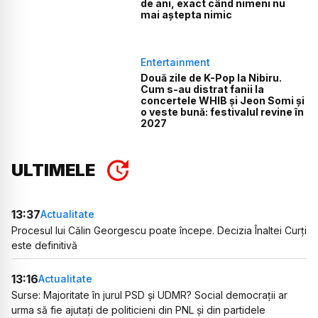
de ani, exact când nimeni nu
mai aștepta nimic
Entertainment
Două zile de K-Pop la Nibiru.
Cum s-au distrat fanii la
concertele WHIB și Jeon Somi și
o veste bună: festivalul revine în
2027
ULTIMELE
13:37
Actualitate
Procesul lui Călin Georgescu poate începe. Decizia Înaltei Curți
este definitivă
13:16
Actualitate
Surse: Majoritate în jurul PSD și UDMR? Social democrații ar
urma să fie ajutați de politicieni din PNL și din partidele