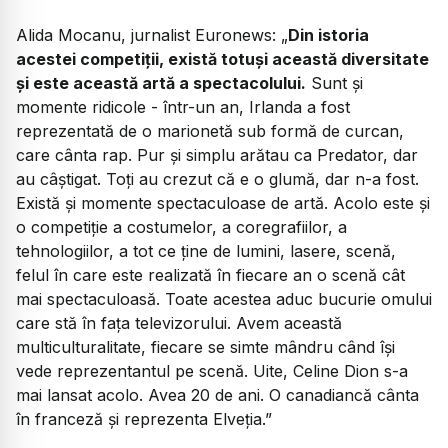
Alida Mocanu, jurnalist Euronews:
„
Din istoria
acestei competiții, există totuși această diversitate
și este această artă a spectacolului.
Sunt și
momente ridicole - într-un an, Irlanda a fost
reprezentată de o marionetă sub formă de curcan,
care cânta rap. Pur și simplu arătau ca Predator, dar
au câștigat. Toți au crezut că e o glumă, dar n-a fost.
Există și momente spectaculoase de artă. Acolo este și
o competiție a costumelor, a coregrafiilor, a
tehnologiilor, a tot ce ține de lumini, lasere, scenă,
felul în care este realizată în fiecare an o scenă cât
mai spectaculoasă. Toate acestea aduc bucurie omului
care stă în fața televizorului. Avem această
multiculturalitate, fiecare se simte mândru când își
vede reprezentantul pe scenă. Uite, Celine Dion s-a
mai lansat acolo. Avea 20 de ani. O canadiancă cânta
în franceză și reprezenta Elveția.”