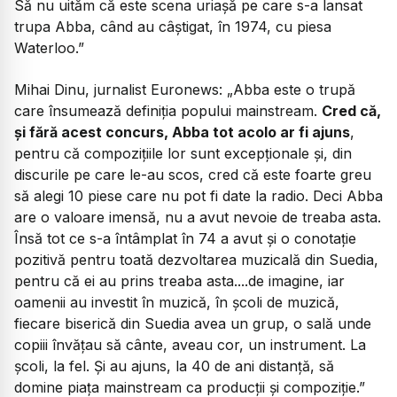
Să nu uităm că este scena uriașă pe care s-a lansat
trupa Abba, când au câștigat, în 1974, cu piesa
Waterloo.”
Mihai Dinu, jurnalist Euronews:
„Abba este o trupă
care însumează definiția popului mainstream.
Cred că,
și fără acest concurs, Abba tot acolo ar fi ajuns
,
pentru că compozițiile lor sunt excepționale și, din
discurile pe care le-au scos, cred că este foarte greu
să alegi 10 piese care nu pot fi date la radio. Deci Abba
are o valoare imensă, nu a avut nevoie de treaba asta.
Însă tot ce s-a întâmplat în 74 a avut și o conotație
pozitivă pentru toată dezvoltarea muzicală din Suedia,
pentru că ei au prins treaba asta....de imagine, iar
oamenii au investit în muzică, în școli de muzică,
fiecare biserică din Suedia avea un grup, o sală unde
copiii învățau să cânte, aveau cor, un instrument. La
școli, la fel. Și au ajuns, la 40 de ani distanță, să
domine piața mainstream ca producții și compoziție.”