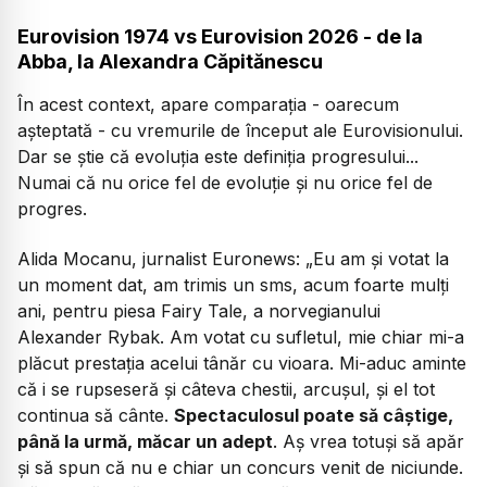
Eurovision 1974 vs Eurovision 2026 - de la
Abba, la Alexandra Căpitănescu
În acest context, apare comparația - oarecum
așteptată - cu vremurile de început ale Eurovisionului.
Dar se știe că evoluția este definiția progresului...
Numai că nu orice fel de evoluție și nu orice fel de
progres.
Alida Mocanu, jurnalist Euronews:
„Eu am și votat la
un moment dat, am trimis un sms, acum foarte mulți
ani, pentru piesa Fairy Tale, a norvegianului
Alexander Rybak. Am votat cu sufletul, mie chiar mi-a
plăcut prestația acelui tânăr cu vioara. Mi-aduc aminte
că i se rupseseră și câteva chestii, arcușul, și el tot
continua să cânte.
Spectaculosul poate să câștige,
până la urmă, măcar un adept
. Aș vrea totuși să apăr
și să spun că nu e chiar un concurs venit de niciunde.