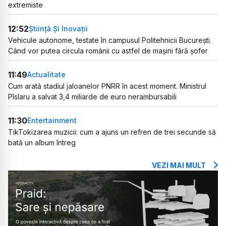
extremiste
12:52
Știință Și Inovații
Vehicule autonome, testate în campusul Politehnicii București.
Când vor putea circula românii cu astfel de mașini fără șofer
11:49
Actualitate
Cum arată stadiul jaloanelor PNRR în acest moment. Ministrul
Pîslaru a salvat 3,4 miliarde de euro nerambursabili
11:30
Entertainment
TikTokizarea muzicii: cum a ajuns un refren de trei secunde să
bată un album întreg
VEZI MAI MULT