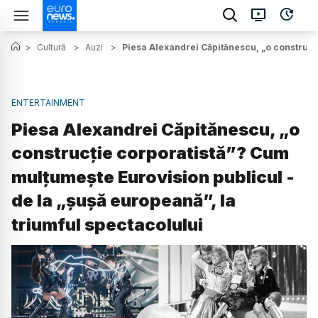
>
Cultură
>
Auzi
>
Piesa Alexandrei Căpitănescu, „o construcți
ENTERTAINMENT
Piesa Alexandrei Căpitănescu, „o
construcție corporatistă”? Cum
mulțumește Eurovision publicul -
de la „șușă europeană”, la
triumful spectacolului