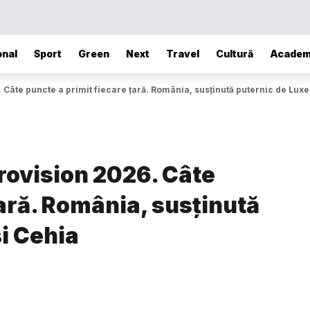
onal
Sport
Green
Next
Travel
Cultură
Academ
Câte puncte a primit fiecare țară. România, susținută puternic de Lux
ovision 2026. Câte
țară. România, susținută
i Cehia