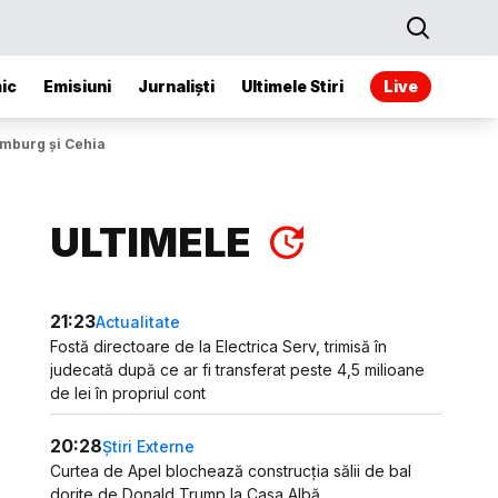
ic
Emisiuni
Jurnaliști
Ultimele Stiri
Live
emburg și Cehia
ULTIMELE
21:23
Actualitate
Fostă directoare de la Electrica Serv, trimisă în
judecată după ce ar fi transferat peste 4,5 milioane
de lei în propriul cont
20:28
Știri Externe
Curtea de Apel blochează construcția sălii de bal
dorite de Donald Trump la Casa Albă