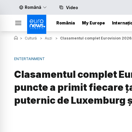
Română
Video
România
My Europe
Internați
>
Cultură
>
Auzi
>
Clasamentul complet Eurovision 2026. 
ENTERTAINMENT
Clasamentul complet Eur
puncte a primit fiecare 
puternic de Luxemburg ș