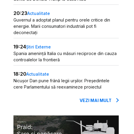
20:23
Actualitate
Guvernul a adoptat planul pentru orele critice din
energie. Marii consumatori industriali pot fi
deconectați
19:24
Știri Externe
Spania amenință Italia cu măsuri reciproce din cauza
controalelor la frontieră
18:20
Actualitate
Nicușor Dan pune frână legii urșilor. Președintele
cere Parlamentului să reexamineze proiectul
VEZI MAI MULT