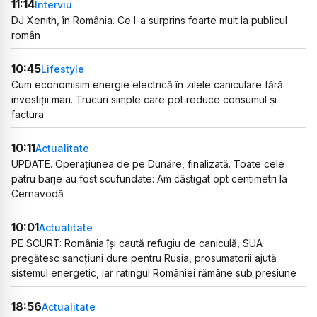
11:14
Interviu
DJ Xenith, în România. Ce l-a surprins foarte mult la publicul
român
10:45
Lifestyle
Cum economisim energie electrică în zilele caniculare fără
investiții mari. Trucuri simple care pot reduce consumul și
factura
10:11
Actualitate
UPDATE. Operațiunea de pe Dunăre, finalizată. Toate cele
patru barje au fost scufundate: Am câștigat opt centimetri la
Cernavodă
10:01
Actualitate
PE SCURT: România își caută refugiu de caniculă, SUA
pregătesc sancțiuni dure pentru Rusia, prosumatorii ajută
sistemul energetic, iar ratingul României rămâne sub presiune
18:56
Actualitate