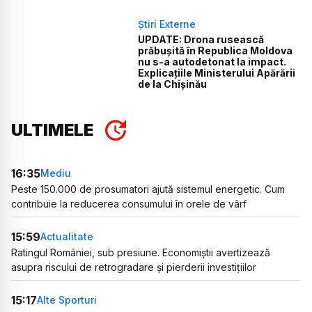
Știri Externe
UPDATE: Drona rusească
prăbușită în Republica Moldova
nu s-a autodetonat la impact.
Explicațiile Ministerului Apărării
de la Chișinău
ULTIMELE
16:35
Mediu
Peste 150.000 de prosumatori ajută sistemul energetic. Cum
contribuie la reducerea consumului în orele de vârf
15:59
Actualitate
Ratingul României, sub presiune. Economiștii avertizează
asupra riscului de retrogradare și pierderii investițiilor
15:17
Alte Sporturi