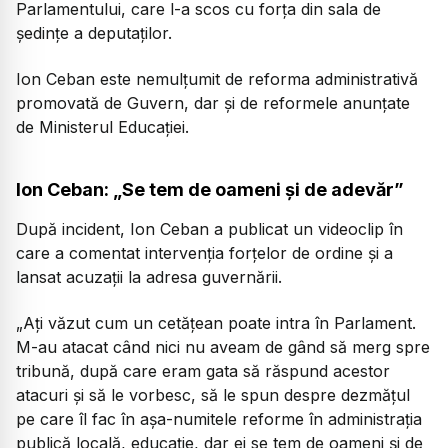
Parlamentului, care l-a scos cu forța din sala de
ședințe a deputaților.
Ion Ceban este nemulțumit de reforma administrativă
promovată de Guvern, dar și de reformele anunțate
de Ministerul Educației.
Ion Ceban: „Se tem de oameni și de adevăr”
După incident, Ion Ceban a publicat un videoclip în
care a comentat intervenția forțelor de ordine și a
lansat acuzații la adresa guvernării.
„Ați văzut cum un cetățean poate intra în Parlament.
M-au atacat când nici nu aveam de gând să merg spre
tribună, după care eram gata să răspund acestor
atacuri și să le vorbesc, să le spun despre dezmățul
pe care îl fac în așa-numitele reforme în administrația
publică locală, educație, dar ei se tem de oameni și de