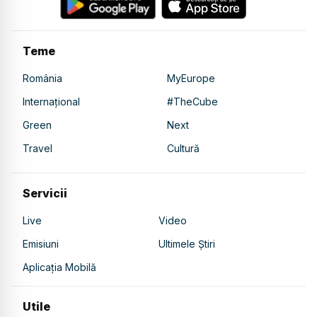
Teme
România
MyEurope
Internațional
#TheCube
Green
Next
Travel
Cultură
Servicii
Live
Video
Emisiuni
Ultimele Știri
Aplicația Mobilă
Utile