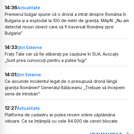
14:36
Actualitate
Premierul bulgar spune că o dronă a intrat dinspre România în
Bulgaria și a explodat la 100 de metri de graniță. MApN: „Nu am
detectat niciun obiect care să fi traversat România spre
Bulgaria”
14:33
Știri Externe
Frații Tate cer să fie eliberați pe cauțiune în SUA. Avocații:
„Sunt prea cunoscuți pentru a putea fugi”
14:01
Știri Externe
Ce ascunde incidentul legat de o presupusă dronă lângă
granița României? Generalul Bălăceanu: „Trebuie să începem
seria de întrebări”
12:27
Actualitate
Platforma de cadastru ar putea reveni online săptămâna
viitoare. Ce se întâmplă cu cele 94.000 de cereri blocate