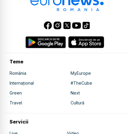
Teme
România
MyEurope
Internațional
#TheCube
Green
Next
Travel
Cultură
Servicii
Live
Video