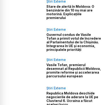
Știri Externe
Stare de alertă în Moldova: O
benzinărie din 10 nu mai are
motorină. Explicațiile
premierului
Știri Externe
Guvernul condus de Vasile
Tofan a primit votul de încredere
al Parlamentului de la Chișinău.
Integrarea în UE și economia,
principalele priorități
Știri Externe
Vasile Tofan, premierul
desemnat al Republicii Moldova,
promite reforme și accelerarea
parcursului european
Știri Externe
Republica Moldova deschide
negocierile de aderare la UE pe
Clusterul 6. Ucraina a făcut
același lucru