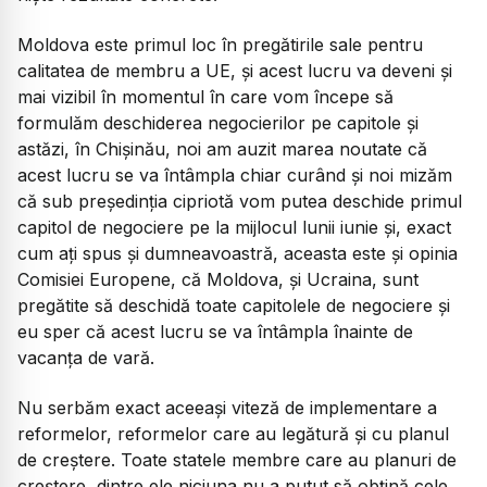
Moldova este primul loc în pregătirile sale pentru
calitatea de membru a UE, și acest lucru va deveni și
mai vizibil în momentul în care vom începe să
formulăm deschiderea negocierilor pe capitole și
astăzi, în Chișinău, noi am auzit marea noutate că
acest lucru se va întâmpla chiar curând și noi mizăm
că sub președinția cipriotă vom putea deschide primul
capitol de negociere pe la mijlocul lunii iunie și, exact
cum ați spus și dumneavoastră, aceasta este și opinia
Comisiei Europene, că Moldova, și Ucraina, sunt
pregătite să deschidă toate capitolele de negociere și
eu sper că acest lucru se va întâmpla înainte de
vacanța de vară.
Nu serbăm exact aceeași viteză de implementare a
reformelor, reformelor care au legătură și cu planul
de creștere. Toate statele membre care au planuri de
creștere, dintre ele niciuna nu a putut să obțină cele