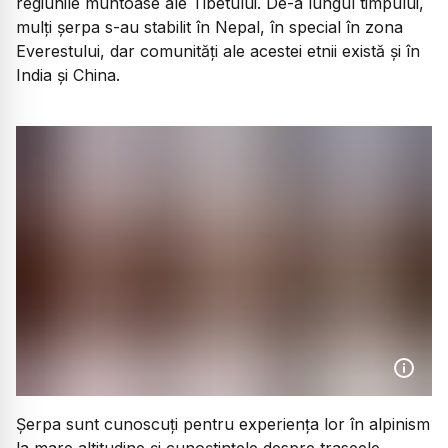
regiunile muntoase ale Tibetului. De-a lungul timpului,
mulți șerpa s-au stabilit în Nepal, în special în zona
Everestului, dar comunități ale acestei etnii există și în
India și China.
Șerpa sunt cunoscuți pentru experiența lor în alpinism
la mare altitudine și cunoștințele despre traseele