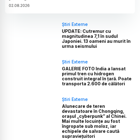
02
.
08
.
2026
Știri Externe
UPDATE: Cutremur cu
magnitudinea 7,1 în sudul
Japoniei. 13 oameni au murit în
urma seismului
Știri Externe
GALERIE FOTO India a lansat
primul tren cu hidrogen
construit integral în țară. Poate
transporta 2.600 de călători
Știri Externe
Alunecare de teren
devastatoare în Chongqing,
orașul „cyberpunk” al Chinei.
Mai multe locuințe au fost
îngropate sub moloz, iar
echipele de salvare caută
supraviețuitori