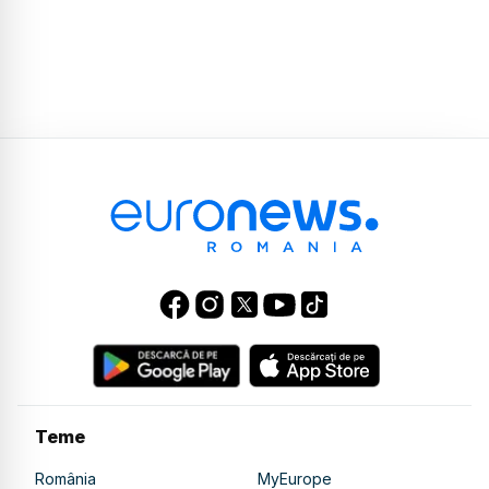
Teme
România
MyEurope