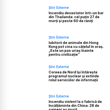
Știri Externe
Incendiu devastator într-un bar
din Thailanda: cel puțin 27 de
morți și peste 60 de răniți
Știri Externe
Iubitorii de animale din Hong
Kong pot cina cu cățelul în oraș.
„Este un pas uriaș înainte
pentru civilizație”
Știri Externe
Coreea de Nord își întărește
programul nuclear și extinde
rolul serviciilor de informații
Știri Externe
Incendiu violent la o fabrică de
încălţăminte din China: 28 de
oameni au murit