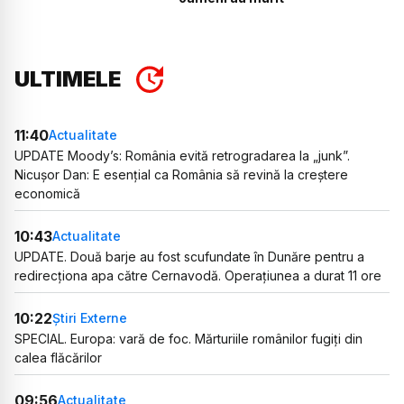
ULTIMELE
11:40
Actualitate
UPDATE Moody’s: România evită retrogradarea la „junk”.
Nicușor Dan: E esențial ca România să revină la creștere
economică
10:43
Actualitate
UPDATE. Două barje au fost scufundate în Dunăre pentru a
redirecționa apa către Cernavodă. Operațiunea a durat 11 ore
10:22
Știri Externe
SPECIAL. Europa: vară de foc. Mărturiile românilor fugiți din
calea flăcărilor
09:56
Actualitate