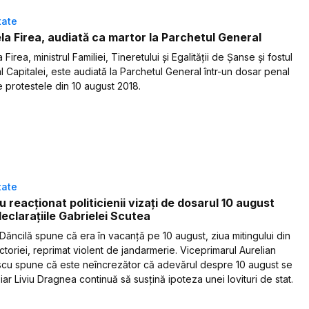
tate
la Firea, audiată ca martor la Parchetul General
 Firea, ministrul Familiei, Tineretului şi Egalității de Șanse și fostul
l Capitalei, este audiată la Parchetul General într-un dosar penal
e protestele din 10 august 2018.
tate
 reacționat politicienii vizați de dosarul 10 august
eclarațiile Gabrielei Scutea
 Dăncilă spune că era în vacanță pe 10 august, ziua mitingului din
ctoriei, reprimat violent de jandarmerie. Viceprimarul Aurelian
cu spune că este neîncrezător că adevărul despre 10 august se
 iar Liviu Dragnea continuă să susțină ipoteza unei lovituri de stat.