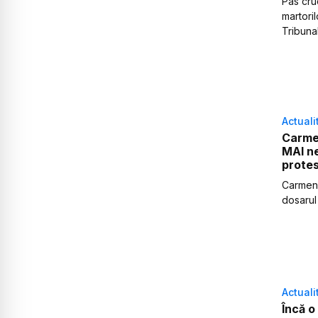
Pas cruc
martoril
Tribunal
Actuali
Carmen
MAI ne
protes
Carmen D
dosarul
Actuali
Încă o