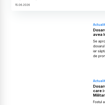
15
.
06
.
2026
Actuali
Dosaru
avea l
Se apro
dosarul
iar săpt
de pron
Actuali
Dosaru
care i
Militar
Fostul 