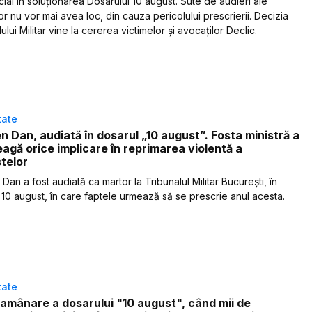
ial în soluționarea Dosarului 10 august. Sute de audieri ale
or nu vor mai avea loc, din cauza pericolului prescrierii. Decizia
ului Militar vine la cererea victimelor și avocaților Declic.
tate
 Dan, audiată în dosarul „10 august”. Fosta ministră a
agă orice implicare în reprimarea violentă a
telor
an a fost audiată ca martor la Tribunalul Militar București, în
 10 august, în care faptele urmează să se prescrie anul acesta.
tate
 amânare a dosarului "10 august", când mii de