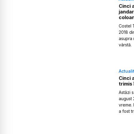
Cinci 
jandar
coloan
Costel 
2018 din
asupra m
vârstă.
Actuali
Cinci 
trimis
Astăzi s
august 
vreme. 
a fost t