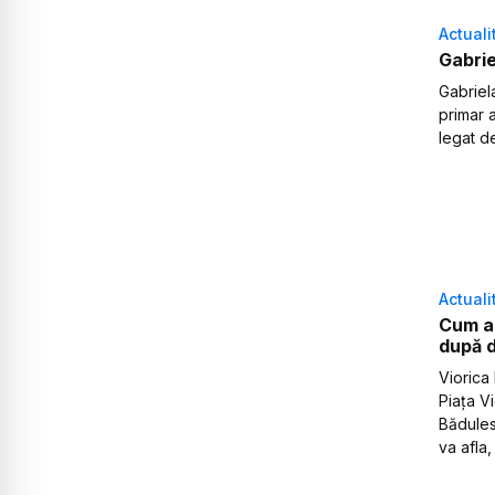
Actuali
Gabrie
Gabriela
primar a
legat d
Actuali
Cum au
după d
Viorica
Piața Vi
Bădules
va afla,