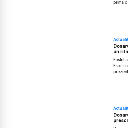
prima da
Actuali
Dosaru
un rit
Fostul a
Este sin
prezenta
Actuali
Dosaru
presc