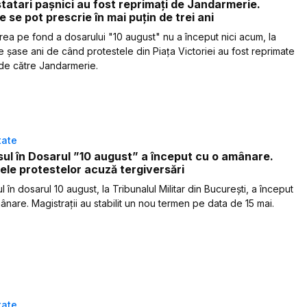
tatari pașnici au fost reprimați de Jandarmerie.
e se pot prescrie în mai puțin de trei ani
ea pe fond a dosarului "10 august" nu a început nici acum, la
 șase ani de când protestele din Piața Victoriei au fost reprimate
 de către Jandarmerie.
tate
ul în Dosarul ”10 august” a început cu o amânare.
ele protestelor acuză tergiversări
 în dosarul 10 august, la Tribunalul Militar din București, a început
ânare. Magistrații au stabilit un nou termen pe data de 15 mai.
tate