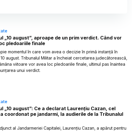
tate
l „10 august”, aproape de un prim verdict. Când vor
oc pledoariile finale
pie momentul în care vom avea o decizie în primă instanță în
 10 august. Tribunalul Militar a încheiat cercetarea judecătorească,
ămâna viitoare vor avea loc pledoariile finale, ultimul pas înaintea
unțarea unui verdict.
tate
l „10 august”: Ce a declarat Laurențiu Cazan, cel
-a coordonat pe jandarmi, la audierile de la Tribunalul
adjunct al Jandarmeriei Capitalei, Laurențiu Cazan, a apărut pentru