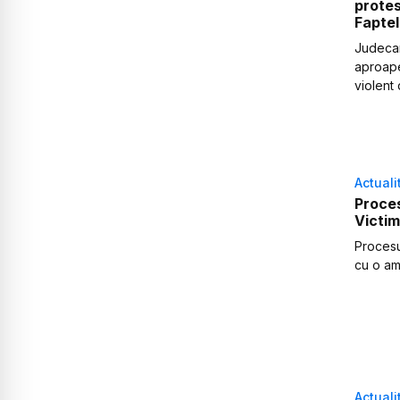
protes
Faptel
Judecar
aproape
violent
Actuali
Proces
Victim
Procesul
cu o am
Actuali