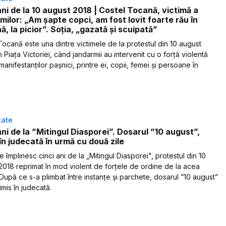
ani de la 10 august 2018 | Costel Tocană, victimă a
milor: „Am șapte copci, am fost lovit foarte rău în
ă, la picior”. Soția, „gazată și scuipată”
Tocană este una dintre victimele de la protestul din 10 august
 Piaţa Victoriei, când jandarmii au intervenit cu o forță violentă
anifestanților pașnici, printre ei, copii, femei și persoane în
tate
ani de la ”Mitingul Diasporei”. Dosarul ”10 august”,
 în judecată în urmă cu două zile
e împlinesc cinci ani de la „Mitingul Diasporei", protestul din 10
2018 reprimat în mod violent de forțele de ordine de la acea
După ce s-a plimbat între instanțe și parchete, dosarul ”10 august”
rimis în judecată.