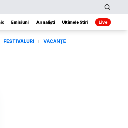
ic
Emisiuni
Jurnaliști
Ultimele Stiri
Live
FESTIVALURI
VACANȚE