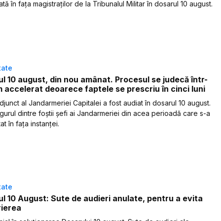
tă în fața magistraților de la Tribunalul Militar în dosarul 10 august.
tate
l 10 august, din nou amânat. Procesul se judecă într-
m accelerat deoarece faptele se prescriu în cinci luni
djunct al Jandarmeriei Capitalei a fost audiat în dosarul 10 august.
gurul dintre foștii șefi ai Jandarmeriei din acea perioadă care s-a
t în fața instanței.
tate
l 10 August: Sute de audieri anulate, pentru a evita
rierea