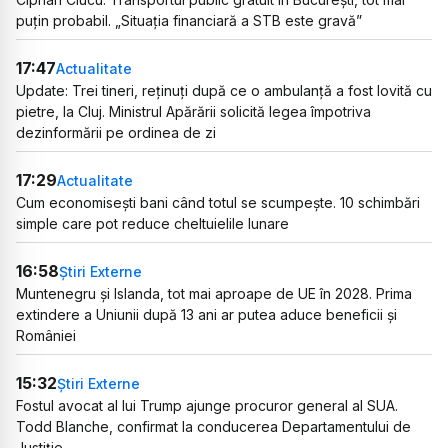
puțin probabil. „Situația financiară a STB este gravă”
17:47
Actualitate
Update: Trei tineri, reținuți după ce o ambulanță a fost lovită cu
pietre, la Cluj. Ministrul Apărării solicită legea împotriva
dezinformării pe ordinea de zi
17:29
Actualitate
Cum economisești bani când totul se scumpește. 10 schimbări
simple care pot reduce cheltuielile lunare
16:58
Știri Externe
Muntenegru și Islanda, tot mai aproape de UE în 2028. Prima
extindere a Uniunii după 13 ani ar putea aduce beneficii și
României
15:32
Știri Externe
Fostul avocat al lui Trump ajunge procuror general al SUA.
Todd Blanche, confirmat la conducerea Departamentului de
Justiție