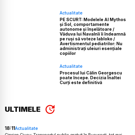
Actualitate
PE SCURT: Modelele AI Mythos
și Sol, comportamente
autonome și înșelătoare /
Văduva lui Navalnîi îi îndeamnă
pe ruși să voteze Iabloko /
Avertismentul pediatrilor: Nu
administrați uleiuri esențiale
copiilor
Actualitate
Procesul lui Călin Georgescu
poate începe. Decizia Înaltei
Curți este definitivă
ULTIMELE
18:11
Actualitate
Ciprian Ciucu: Transportul public gratuit în București, tot mai