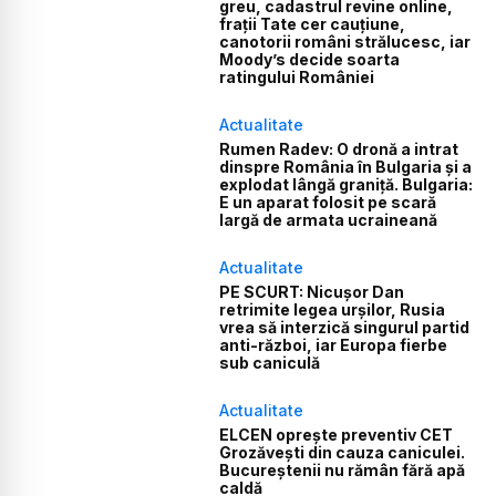
greu, cadastrul revine online,
frații Tate cer cauțiune,
canotorii români strălucesc, iar
Moody’s decide soarta
ratingului României
Actualitate
Rumen Radev: O dronă a intrat
dinspre România în Bulgaria și a
explodat lângă graniță. Bulgaria:
E un aparat folosit pe scară
largă de armata ucraineană
Actualitate
PE SCURT: Nicușor Dan
retrimite legea urșilor, Rusia
vrea să interzică singurul partid
anti-război, iar Europa fierbe
sub caniculă
Actualitate
ELCEN oprește preventiv CET
Grozăvești din cauza caniculei.
Bucureștenii nu rămân fără apă
caldă