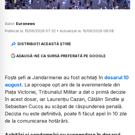
Autor:
Euronews
Publicat la:
15/06/2026 07:32
•
Actualizat la:
15/06/2026 08:08
DISTRIBUIȚI ACEASTĂ ȘTIRE
ADAUGĂ-NE CA SURSĂ PREFERATĂ PE GOOGLE
Foștii șefi ai Jandarmeriei au fost achitați în
dosarul 10
august
. La aproape opt ani de la evenimentele din
Piața Victoriei, Tribunalul Militar a dat o primă decizie
în acest dosar, iar Laurențiu Cazan, Cătălin Sindile și
Sebastian Cucoș au scăpat de răspunderea penală.
Decizia nu este definitivă, poate fi făcut apel în 10 zile
de la comunicarea hotărârii.
Achitări și condamnări cu suspendare în dosarul