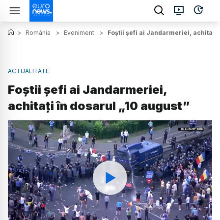
>
România
>
Eveniment
>
Foștii șefi ai Jandarmeriei, achitați
ACTUALITATE
Foștii șefi ai Jandarmeriei,
achitați în dosarul „10 august”
Watch