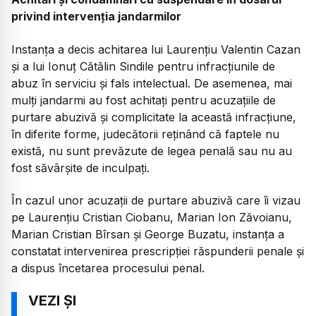
privind intervenția jandarmilor
Instanța a decis achitarea lui Laurențiu Valentin Cazan
și a lui Ionuț Cătălin Sindile pentru infracțiunile de
abuz în serviciu și fals intelectual. De asemenea, mai
mulți jandarmi au fost achitați pentru acuzațiile de
purtare abuzivă și complicitate la această infracțiune,
în diferite forme, judecătorii reținând că faptele nu
există, nu sunt prevăzute de legea penală sau nu au
fost săvârșite de inculpați.
În cazul unor acuzații de purtare abuzivă care îi vizau
pe Laurențiu Cristian Ciobanu, Marian Ion Zăvoianu,
Marian Cristian Bîrsan și George Buzatu, instanța a
constatat intervenirea prescripției răspunderii penale și
a dispus încetarea procesului penal.